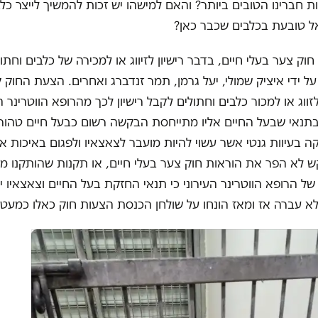
ת חברינו הטובים ביותר? והאם למישהו יש זכות להמשיך לייצר כל
ל טובעת בכלבים שכבר כאן?
וק צער בעלי חיים, בדבר רישיון לזיווג או למכירה של כלבים וחתו
על ידי איציק שמולי, יעל גרמן, תמר זנדברג ואחרים. הצעת החוק 
וג או למכור כלבים וחתולים לקבל רישיון לכך מהרופא הווטרינר הע
ן בתנאי שבעל החיים אליו מתייחסת הבקשה רשום כבעל חיים טהור 
קה בעיוות גנטי אשר עשוי להיות מועבר לצאצאיו ולפגום באיכות או
 לא הפר את הוראות חוק צער בעלי חיים, או תקנות שהותקנו מכו
ל הרופא הווטרינר העירוני כי תנאי החזקת בעל החיים וצאצאיו יה
א עברה אז ומאז הונחו על שולחן הכנסת הצעות חוק כאלו כמעט