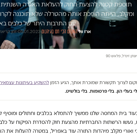
תוספת קטנה להצעת החוק להעלאת האגרה השנתית על ג
ומקלב, הייתה הופכת אותה מהטרלה שלא תוכננה לקר
עם התרבות היתר של כלבים בא
ארז וול
·
המקום הכי חם בגיהנום
·
05.01.2023
·
זמן קריאה 4 דק
נתן זינדל, פלאש 90
במקום לצרוך תקשורת שמוכרת אותך, הגיע הזמן
להשקיע בעיתונות עצמאית
י בעלי הון. בלי פרסומות. בלי בולשיט.
עוד בית המחסה שלנו ממשיך להתמלא בכלבים וחתולים ומוסיף ל
 געשו הרשתות החברתיות מהצעת חוק להסדרת הפיקוח על כלבי
 ואורי מקלב מיהדות התורה עוד באפריל, במטרה להעלות את הא