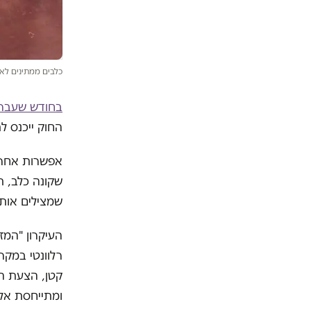
כלבים ממתינים לאימ
בחודש שעבר ע
החוק ייכנס לת
אפשרות אחרת
שקונה כלב, ת
שמצילים אות
העיקרון "המז
רלוונטי במקר
קטן, הצעת ה
ומתייחסת אלי