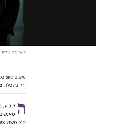
משה גפני | צילום: יו
משנים כיוון! 
ורק בשבילך.
בל
ה
שבוע, ב
מאנשים,
ח"כ משה גפני