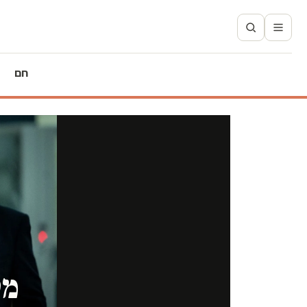
חם
מס