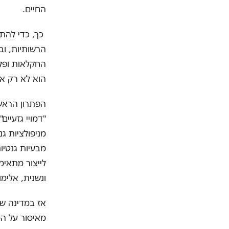
החיים.
כך, כדי להתמ
הרשותיות, וב
החקלאות ופקח
הוא לא רק אכ
הפתרון הראשו
"דמויי גזעיי
מניפולציות ג
מבעיות גנטיו
לייצור מתאימ
ונשנית, אלימ
אז במדינה שב
מאיסור על המ