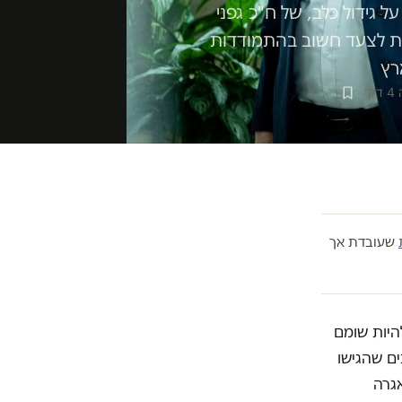
ידול כלב, של ח"כ גפני
ות לצעד חשוב בהתמודדות
רץ
׳
שעובדת אך
היות שומם
ם שהגישו
גרה