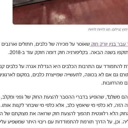
וץ |צילום: תנו לחיות לחיות
בר בניו יורק חוק
שאוסר על מכירה של כלבים, חתולים וארנבים ב
וקפו בשנה הבאה. בקליפורניה חוק דומה חוקק עוד ב-2018.
 להתמודד עם התרבות הכלבים היא הגדלת אגרה על כלבים קנוי
ורם גם אם לא בכוונה, לתעשייה שמייצרת כלבים, במקום לארגונים
ם מהרחובות.
הם משלם", שהופיע בדברי ההסבר להצעת החוק של גפני ומקלב, 
ה הזה, לא כלפי מי שיאמץ כלב, אלא כלפי מי שיבחר לקנות אותו. א
חוק הלא רלוונטית תהפוך להצעת חוק שרואה את מצוקתם של הכ
ה. וכן, על הדרך תורמת להתמודדות עם ריבוי היתר שמשפיע עלינו