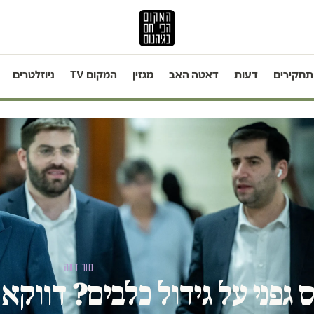
תחקירים
דעות
דאטה האב
מגזין
המקום TV
ניוזלטרים
טור דעה
 גפני על גידול כלבים? דווקא 