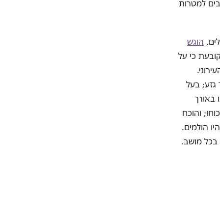
בים למטרות
לים,
הוגש
קובעת כי על
ירוני.
גזע; בעל
 באורך
חו; והוכח
יו הולמים.
 בכל מושב.