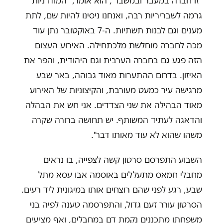
"זו חברה במעבר ובמשבר", הוא אומר, "המודרניות
גרמה לשבריריות רבה, ואנחנו ניסינו להיות שם, לתת
מענים וגם לבנות תשתיות. ה-7 באוקטובר נתן עוד
מכה לחברה מוחלשת מלכתחילה. האירוע העצום
הזה פגע גם בחברה הערבית וגם היהודית, והפר את
האיזון. בדרום ההתערות מאוד גבוהה, באר שבע
מרגישה עיר כמעט מעורבת, והקיצוניות של האירוע
מאוד הבהילה את שני הצדדים. אני חש את הבהלה
והדאגה לעתיד המשותף. יש תחושה ברורה שקרה
משהו שהוא לא עוד מאותו דבר".
השבוע התפרסם סרטון קשה לצפייה, בו נראים
מחבלי חמאס מתעללים באוסמה אבו עסא מתל
שבע, רגע לפני שהם רוצחים אותו במיגונית ליד רעים.
הסרטון עורר זעם גדול, והתפרסמה טענה לפיה בני
משפחתו מתכננים נקמת דם במחבלים, ואף מציעים