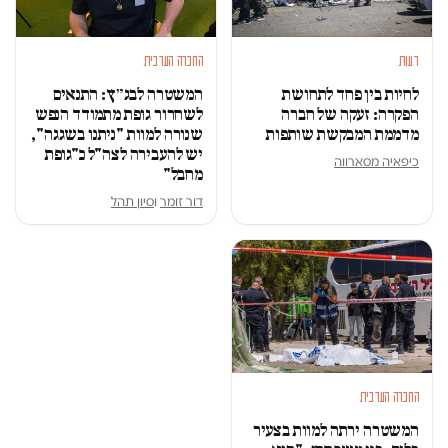
דעות
החברה הערבית
לחיות בין פחד לתחושת
המשטרה לבג״ץ: התנאים
הפקרה: זעקה של חברה
לשחרור גופת מתמודד הנפש
מדממת המבקשת שותפות
שנורה למוות "ניתנו בשגגה",
יש להעבירה לצה"ל כ"גופת
כיפאיה מסארווה
מחבל"
דור זומר
ו
סיון תהל
החברה הערבית
המשטרה ירתה למוות בצעיר