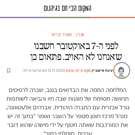
מגזין · המגזר הבדואי
לפני ה-7 באוקטובר חשבנו
שאנחנו לא האויב. פתאום כן
עינת פישביין
·
·
12.11.2023
·
זמן קריאה 4 דק׳
המקום הכי חם בגיהנום
המלחמה הממה את הבדואים בנגב, שברה לרסיסים
תחושה מסוימת של מוגנות שבה חיו והביאה לשותפות
גורל אכזרית עם החברה היהודית. אברהים אלעטאונה,
מנהל מרכז חוסן מספר על השבר ואומר "בתוך זה יש
את המורכבות שאתה חטוף על ידי מישהו שהוא דובר
ערבית, מוסלמי כמוך"