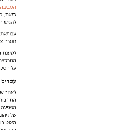
הסביבה, 
כזאת, מכ
להגיש תו
עם זאת,
חסרה צע
לטענת הע
המרכזית
על הסכם
עובדים 
לאחר שנק
התחבורה
הפגיעה 
של זיהום
האוטובוס