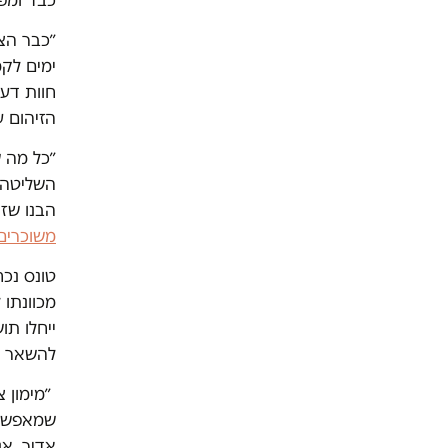
כבד ומפג
ימים לקמ
חוות דעת
הזיהום ע
״כל מה ש
השליטה 
הבנו שזה
משוכרים בתחנה 40
טונס נכח
מכוונתו 
ייחלו תו
להשאר ב
״מימון צ
שמאפשר ה
אדיר. אנ