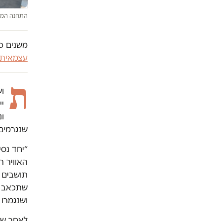
התחנה המרכ
משנים כי
עצמאית
ת
וש
י
ונ
שנגרמים
״יחד נס
האוויר 
תושבים ב
שתכאב ל
ושנגמרו 
לאחר שבמר