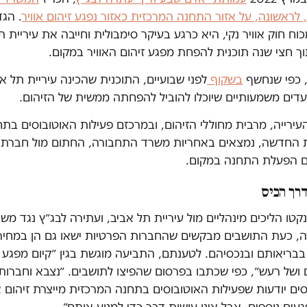
לראשונה, על אזור התחנה המרכזית כאזור נפגע זיהום אוויר
. הג
וח חוק אוויר נקי, היא כרגע בעיקר סימבולית וחייבה את עיריית ת
ך חצי שנה תוכנית להפחת מפגע זיהום האוויר במקום.
 כפי שנחשף
בשקוף
לפני שבועיים, התוכנית שהכינה עיריית תל א
דים משמעותיים שיוכלו להוביל להפחתה ממשית של הזיהום.
ירייה, מרבית מחוללי הזיהום, ובמרכזם פעילות האוטובוסים בת
 החדשה, נמצאים באחריות משרד התחבורה, החתום מול חברת 
 הפעלת התחנה במקום.
דרך הכיס
טו הליכים מינהליים מול עיריית תל אביב, ועתירה לבג״ץ נגד מש
, כעת התושבים מבקשים שהחברות הפרטיות ישאו גם הן במחיר
בבריאותם ובנכסיהם. לטענתם, התביעה מוגשת בגין ״קיום מפגע 
 ושל רעש״, כפי שכתבו בפרסום שהפיצו לתושבים. ״נצבא וחברות
ים יודעות שפעילות האוטובוסים בתחנה המרכזית מייצרת זיהום או