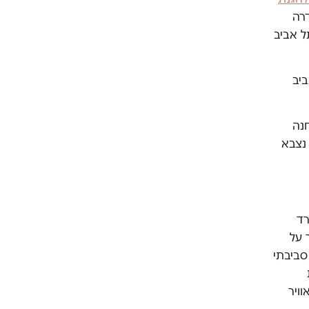
דרה
ל אביב
ביב
חנה
נצבא
רד
 על
סביבתי
ויר