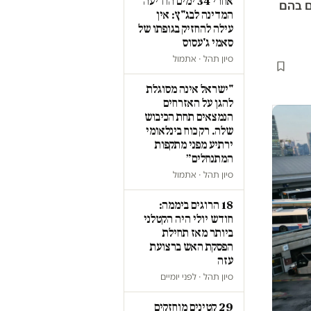
אחרי 34 ימים הודיעה
הזמנים בהם
המדינה לבג"ץ: אין
עילה להחזיק בגופתו של
סאמי ג'עסוס
סיון תהל · אתמול
"ישראל אינה מסוגלת
להגן על האזרחים
הנמצאים תחת הכיבוש
שלה. רק כוח בינלאומי
ירתיע מפני מתקפות
המתנחלים״
סיון תהל · אתמול
18 הרוגים ביממה:
חודש יולי היה הקטלני
ביותר מאז תחילת
הפסקת האש ברצועת
עזה
סיון תהל · לפני יומיים
29 קטינים מוחזקים