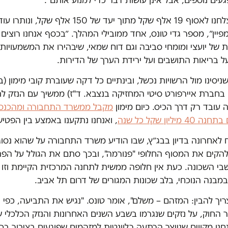
עים נוספים, אבל אינן עושות דבר כדי למנוע אותם״.
״כבר הצלחנו לאסוף 19 אלף שקל מתוך יעד של 150 אלף שקל
פיין״, מספר גדי טונס, אחד ממובילי המהלך. ״בכסף אנחנו רוצים 
 של יועצי ומומחי סביבה וגם דוח שמאי, שיבהירו את המשמעויות
ל בריאות התושבים ועל ירידת הערך של הדירות.
ניסינו מול הרשויות נכשל, ובינתיים כל דקה שעוברת קובי מימון (ב
בחברת איירפורט סיטי המחזיקה בנצבא. ד"ז) ממשיך עם הנזק לת
 עובד רק דרך הכיס. כיום מימון
מקבל ממשרד התחבורה ומהכנס
 מיליון שקל כל שנה
, ואנחנו נתקענו באמצע בין הפטיש
 לאחרונה בדיון בבג״ץ, שבו הודיע משרד התחבורה על שהוא נסוג
להקים את המסוף החלופי "פנורמה", ובכך סתם את הגולל על הפתר
שבי השכונה. כעת אין חלופה ממשית לתחנה המרכזית הקיימת וזו צ
מבנה הנוכחי, בלב שכונות המגורים של דרום תל אביב.
ריך להבין: המזהם – משלם", אומר טונס. "נגיש את התביעה, כפי
חוק, על נזקים שנגרמו בשבע השנים האחרונות והנזק הכלכלי של
חנו מקווים שנייצר הרתעה רלוונטית למזהמים שפוגעים בציבור בכ