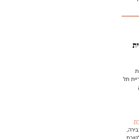
ית
ת
יית תל
חברת
ירה,
נה לטובת