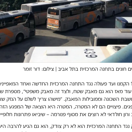
ם חונים בתחנה המרכזית בתל אביב | צילום: דור זומר
״ב-1989 הקמנו ועד פעולה נגד התחנה המרכזית החדשה ואחד המאפייני
וד מאז הוא גם מאבק שטח, ולצד זה מאבק משפטי״, מספרת שו
שבת השכונה וממובילות המאבק. ״מישהו צריך לשלם על הנזק שא
ופגים. פיצויים הם לא המטרה, המטרה היא הוצאה של המפגע הזה
 ורון חולדאי לא רוצים את מסוף פנורמה – שיביאו פתרונות חלופיי
נגד התחנה המרכזית הוא לא רק צודק, הוא גם הגיע להרבה הישג