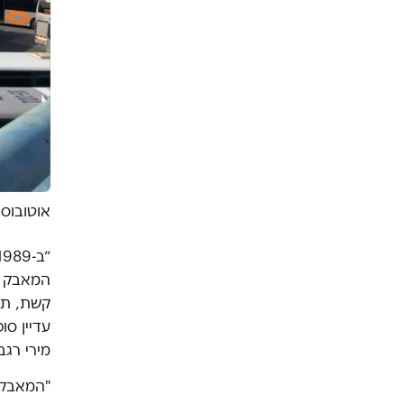
אוטובוסי
המאבק ע
קשת, תו
עדיין ס
מירי רגב
"המאבק 