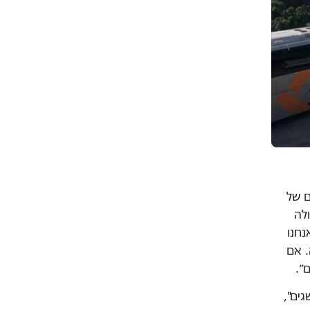
ם של
לה
נחנו
. אם
ם״.
ים",