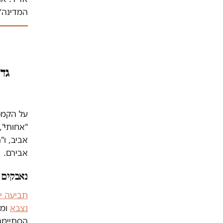
המדינה
גדי
על הקמפי
"אחותי",
אביב, ו"
אבירם.
נאבקים 
נצבא
ומפ