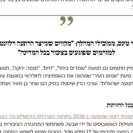
״.
 טונס, ממובילי המהלך: "מקווים שנייצר הרתעה רלוונט
למזהמים שפוגעים בציבור בכל המדינה"
ין חתומים גם תנועת "עומדים ביחד", "זזים", "מגמה ירוקה", תנוע
 סיעת "אנחנו העיר" שמהווה את האופוזיציה לחולדאי במועצת עיר
תנועה ישראלית". עורכי הדין שיטפלו בתיק הם שחר בן מאיר ויצחק
בכל החזיתות
תביעה ייצוגית דומה שהוגשה ב-2018 בתחנה המרכזית בירושלים נגד 
עילות האוטובוסים על ידי שבעה משתמשי התחבורה הציבורית בב
הסתיימה בפיצוי תקדימי של 12 מיליון שקל. הסכום שימש לשיפוץ התח