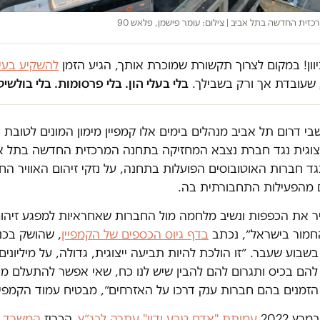
זית החדשה בתל אביב | צילום: עומר פישמן, פלאש 90
וון! במקום לצרוך תקשורת שמוכרת אותך, הגיע הזמן
להשקיע בעית
שעובדת אך ורק בשבילך.
בלי בעלי הון. בלי פרסומות. בלי בולשיט
בי דרום תל אביב מנהלים בימים אלו קמפיין מימון המונים לטובת
יצוגית נגד חברת נצבא המחזיקה בתחנה המרכזית החדשה בתל א
גד חברות האוטובוסים הפועלות בתחנה, על נזקי זיהום האוויר החר
 מהפעילות התחבורתית בה.
יר את הכפפות ונשיב מלחמה מול החברות שאחראיות למפגע זיהו
החמור בישראל״, נכתב
בדף גיוס הכספים של הקמפיין
, שהושק בכנ
שבוע שעבר. ״זו הולכת להיות תביעה ייצוגית, גדולה, על מיליונים,
הם בכיס ותגרום להם להבין שיש לנו כח, שאי אפשר להתעלם מא
הזמנים בהם חברות ענק דרכו על האזרחים״, מבטיח עמוד הקמפיי
ץ 2022
עמותת "אדם טבע ודין" עתרה לבג״ץ
, הכריז
המשרד ל