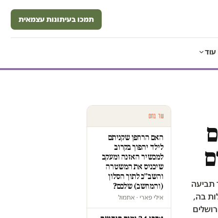
תמכו בעיתונות עצמאית
עוד
עוד בחם
ם
האם הרחפן שקניתם
לילד יהפוך בקרוב
ם
למכשיר האזנה ומעקב
שיכניס את המשטרה
והשב״כ לתוך הסלון
 תביעה
(והמחשב) שלכם?
ות בה,
אילי פארי · אתמול
רושלים