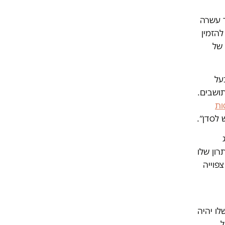
, ונותרו עוד עשרה
להזמין
 של
על
ושבים.
ות
 לסדן״.
ון שלו
פוייה
ו יהיה
ל