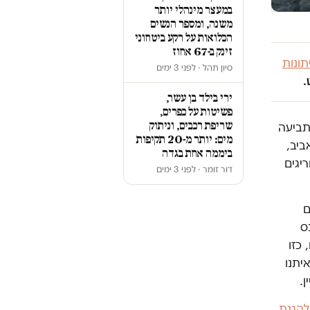
במעצר מינהלי יותר
משנה, ומספר הנשים
הכלואות על רקע ביטחוני
זינק ב-67 אחוז
ונות
סיון תהל · לפני 3 ימים
.
ירי בילד בן עשר,
פשיטות על כפרים,
שריפת רכבים, וניתוק
 תביעה
מים: יותר מ-20 תקיפות
ביב,
ביממה אחת בגדה
יגים
דור זומר · לפני 3 ימים
ם
ס
 כזו
יתנו
ן.
הגנת