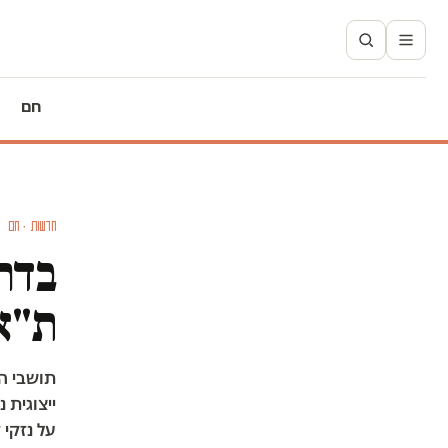
חם
חדשות · חם
בדרך
ת"א 
תושבי הש
ייצוגית
על נזקי 