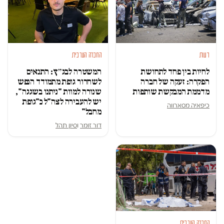
דעות
החברה הערבית
לחיות בין פחד לתחושת
המשטרה לבג״ץ: התנאים
הפקרה: זעקה של חברה
לשחרור גופת מתמודד הנפש
מדממת המבקשת שותפות
שנורה למוות "ניתנו בשגגה",
יש להעבירה לצה"ל כ"גופת
כיפאיה מסארווה
מחבל"
דור זומר
ו
סיון תהל
החברה הערבית