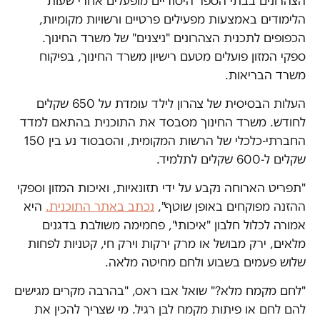
הצהרונים בבתי הספר היסודיים מופעלים אחרי שעות
הלימודים באמצעות מפעילים פרטיים ורשויות מקומיות,
הכפופים לתכנית הצהרונים "ניצנים" של משרד החינוך.
ספקי המזון פועלים מטעם רישיון משרד החינוך, בפיקוח
משרד הבריאות.
העלות הבסיסית של צהרון לילד עומדת על 650 שקלים
לחודש. משרד החינוך מסבסד את התוכנית בהתאם למדד
החברתי-כלכלי של הרשות המקומית, והסבסוד נע בין 150
שקלים ל-600 שקלים לתלמיד.
"תפריט הארוחה נקבע על ידי תזונאיות, ואיכות המזון וספקי
ההזנה מפוקחים באופן שוטף",
נכתב באתר התוכנית.
היא
אמורה לכלול חלבון "איכותי", פחמימה משולבת בדגנים
מלאים, ירק מבושל או מרק ירקות וירק חי, קטניות לפחות
שלוש פעמים בשבוע ולחם מחיטה מלאה.
"לחם מקמח מלא?" שואל אבו ראס, "בהרבה מקרים מגישים
להם לחם או פיתות מקמח לבן רגיל. מי שצריך להכין את