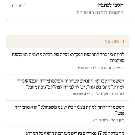
הגיבו לכתבה
2 תגובות
התגובות לכתבה הזו סגורות.
עוד בחברה הערבית
לחיות בין פחד לתחושת הפקרה: זעקה של חברה מדממת המבקשת
שותפות
כיפאיה מסארווה · לפני שבועיים
המשטרה לבג״ץ: התנאים לשחרור גופת מתמודד הנפש שנורה
למוות "ניתנו בשגגה", יש להעבירה לצה"ל כ"גופת מחבל"
דור זומר וסיון תהל · לפני 4 שבועות
המשטרה ירתה למוות בצעיר בלוד; בני משפחתו: "הוא מתמודד
נפש"
סיון תהל · לפני חודש
מה מחקר על 17 פארקים בערים מעורבות חושף על המרחב