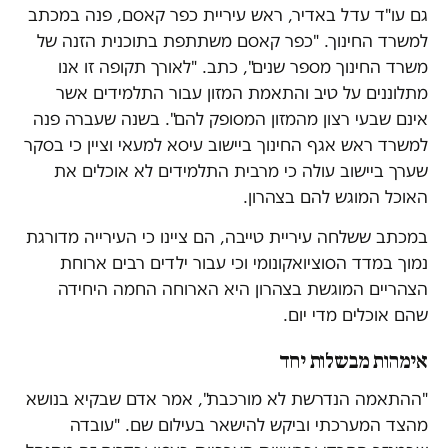
גם עו"ד עדל באדיר, ראש עיריית כפר קאסם, פנה במכתב
למשרד החינוך. "כפר קאסם משתתפת בתוכנית הזנה של
משרד החינוך מספר שנים", כתב. "לאורך תקופה זו אנו
מתלוננים על טיב והתאמת המזון עבור התלמידים אשר
אינם שבעי רצון מהמזון המסופק להם". בשנה שעברה פנה
למשרד ראש אגף החינוך ביישוב עיסא למעאי וציין כי בסקר
שערך ביישוב עולה כי מרבית התלמידים לא אוכלים את
האוכל המוגש להם בצהרון.
במכתב ששלחה עיריית טייבה, הם ציינו כי העירייה מדורגת
נמוך במדד הסוציואקונומי וכי עבור ילדים רבים ארוחת
הצהריים המוגשת בצהרון היא הארוחה החמה היחידה
שהם אוכלים מדי יום.
אימהות מבשלות יחד
"ההתאמה הנדרשת לא מורכבת", אמר אדם שבקיא בנושא
מהצד המערכתי וביקש להישאר בעילום שם. "עובדה