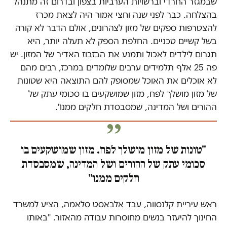
שבמגזר החרדי וברשויות הערביות בצפון ובדרום זה מתנהל
בהצלחה. כבר לפני שנה וחצי אמור היה לצאת מכרז
להצטרפות ספקים של מזון לצהרונים, אולם הדבר לא קורה
בשל קשיים טכניים. החלפת הספק לא תעלה יותר, היא
תגרום לילדים לאכול ותמנע את הבזבוז האדיר של המזון. יש
פה 25 אלף תלמידים ערבים שלומדים במרכז, רבים מהם
לא אוכלים את האוכל שמסופק להם התוצאה היא שטונות
של מזון מושלך לפח, מזון שמושקעים בו סכומי עתק של
ההורים ושל המדינה, שמסבסדת חלקים ממנו".
"טונות של מזון מושלך לפח. מזון שמושקעים בו
סכומי עתק של ההורים ושל המדינה, שמסבסדת
חלקים ממנו"
ראש עיריית קלנסווה, ​עבד אלבאסט סלאמה, הציע למשרד
החינוך להיעזר בנשים מחוסרות עבודה מהאזור. "באותו