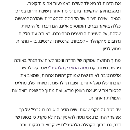
את הזכות להביא ילד לעולם באמצעות אם פונדקאית.
ובעקבותיהן התקיימה ביום שישי האחרון ישיבת חירום במרכז
הגאה. ישיבת חירום של הקהילה הלהטבי"ת שהלכה למעשה
כללה בעיקר גברים הומוסקסואלים. הם דיברו על הזכויות
שלהם, על העניינים הבוערים מבחינתם. באותה עת חלקים
נרחבים מהקהילה – לסביות, טרנסיות וטרנסים, בי – נותרות
מחוץ לדיון.
מתוך תחושה עמוקה של הדרה וניכור לשיח שהתנהל באותה
פגישת חירום, קם
מטה המאבק הלהטב"י
שמבקש להציב
אלטרנטיבה לאותו שיח שמוחק זהויות אחרות, שמציב את
טובתו שלו מעל אחרים, ושבדרך להשגת זכויותיו שלו, מחליט
לכסות את עיניו. אם באופן מודע, ואם מתוך כך שאינו רואה את
העוולות האחרות.
עד כמה זה מקרי שאותו שיח מדיר הוא ברובו גברי? על כך
אפשר להתווכח. אני נוטה להאמין שזה לא מקרי, כי בסופו של
דבר, גם בתוך הקהילה הלהטבי"ת יש קבוצות חזקות יותר