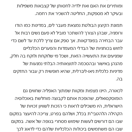
ומותירים את האם ואת ילדיה לחסותן של קצבאות משפילות
ובעיקר לא מספקות, החליטה להשכיר את רחמה.
תמונת הקיצון הבולטת נמצאת מעבר לים, במדינות כמו הודו
ורומניה, שבהן הצורך להשתכר מוביל לא פעם נשים רבות אל
עבר הבחירה בפונדקאות. אך ספק אם צריך ללכת עד לשם כדי
לחוש בכוחניות של הבדלי המעמדות והפערים הכלכליים
שמניעים את התעשייה הזאת, ושכל מי שלוקחת ולוקח בה חלק,
מהנהן באישור ובהסכמה לתוצאותיה הבלתי נמנעות של
מדיניות כלכלית ניאו-ליברלית, שהיא חופשית רק עבור החזקים
בה.
לכאורה, היינו מצפות ומקוות שמתוך האפליה שחווים גם
הומוסקסואלים, שהופכת אותם לקבוצה מוחלשת באוכלוסיה
הישראלית, היו משכילים לראות כי הזכות לשוויון זכויות של
הקהילה הלהטבי"ת בכלל, ושלהם בפרט, צריכה להיעצר במקום
שבו הם דורשים לעשות שימוש מסחרי בגופה של אשה. במקום
שבו הם משתמשים ביכולות הכלכליות שלהם כדי לדאוג לכך