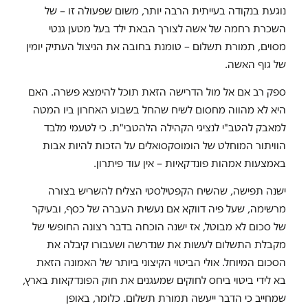
נוגעת בנקודה בעייתית הרבה יותר, משום שפעולה זו – של
השכרת רחמה של אשה לצורך הבאת ילד בעל מטען גנטי
מסוים, תמורת תשלום – טומנת בחובה את הניצול העתיק יומין
של גוף האשה.
ספק רב אם אל מול הדרישה הזאת תוכל להימצא פשרה. האם
היא לא מהווה מחסום לשיח שהחל בשבוע האחרון ביו המטה
למאבק להטב"י לנציגי הקהילה הלהטבי"ת. כי לטעמי מלבד
הוויתור המוחלט של הומוסקסואלים על הזכות להיות אבות
באמצעות אמהות פונדקאיות – אין עוד פיתרון.
ישנה תפישה, שהשיח הקפטילסטי הצליח להשריש בצורה
מרשימה, שעל פיה דווקא אם נעשית העברה של כסף, ובעיקר
של סכום לא מבוטל, אז ישנה הוכחה בדבר רצונה החופשי של
מקבלת התשלום לעשות את שנדרשה ושעבורו קיבלה את
הסכום המיוחל. אולי הביטוי הקיצוני ביותר של האמונה הזאת
בא לידי ביטוי ביחס לחוקים שמעגנים את חוק הפונדקאות בארץ,
שמחייב כי הדבר ייעשה תמורת תשלום. כלומר, באופן