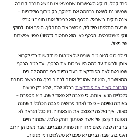
פרדוקסלי, דווקא האפשרות שתמצאי או תמצא חברה קרובה
שמעוניינת לשאת ברחמה את תינוקך, רק מתוך סולידריות –
אינה חוקית בישראל. הכסף הוא כביכול אותו חומר נייטרלי
שבעת החלפתו מיד ליד, מכשיר את התהליך. הופך אותו לחוקי
ונקי מאינטרסים. הכסף כאן הוא מחסום (דמיוני) מפני אפשרות
של ניצול.
די להיכנס לפורומים שונים של אמהות פונדקאיות כדי לקרוא
אותן ולראות עד כמה היו צריכות את הכסף, ועד כמה הכסף
שמובטח לאם הפונדקאית בעת נתינת פרי רחמה להורים
המאושרים, הוא זה שהוביל אותה לבחור בכך. גם כאשר כותבת
הדבורה מאיה אם פונדקאית
בבלוג שלה, שלא רק מניעים
כלכליים הניעו אותה, כי מצבה לא מאוד קשה, היא מספרת –
באותה נשימה – כיצד לאחר גירושיה מצבה הכלכלי השתנה
מאוד, ואיך נאלצה לצמצם את הוצאותיה. וזו ככל הנראה לא
תמונת הקיצון של אשה שמתוך דוחק כלכלי, שמתוך חיים
בחברה שבה נשים מרוויחות פחות מגברים, שבה נשים הן הרוב
העני בה, שבה גברים לא פעם לא משלמים דמי מזונות,