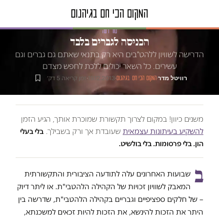
טור דעה
הכניסה לגברים בלבד
הדרישה לשוויון ללהט"בים היא רק בתנאי שאתם גם גברים וגם
עשירים. כל השאר יכולים ללכת לחפש מצדם
רוויטל מדר
·
·
19.12.2013
·
זמן קריאה 5 דק׳
המקום הכי חם בגיהנום
משנים כיוון! במקום לצרוך תקשורת שמוכרת אותך, הגיע הזמן
להשקיע בעיתונות עצמאית
שעובדת אך ורק בשבילך.
בלי בעלי
הון. בלי פרסומות. בלי בולשיט.
ב
שבועות האחרונים עלה לתודעה הציבורית והתקשורתית
המאבק לשוויון זכויות של הקהילה הלהטבי"ת. או ליתר דיוק
– של חלקים ספציפיים וגבריים בקהילה הלהטבי"ת, שדרשה בין
היתר את הזכות להינשא, את הזכות להיות זכאים למשכנתא,