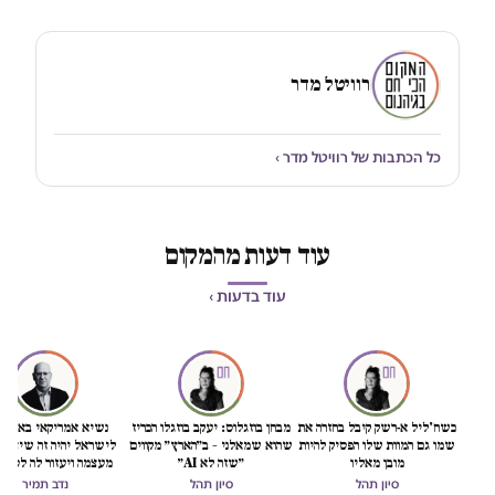
רוויטל מדר
כל הכתבות של רוויטל מדר ›
עוד דעות מהמקום
עוד בדעות ›
כשח'ליל א-רשק קיבל בחזרה את
מבחן בוזגלוס: יעקב בוזגלו הכריז
נשיא אמריקאי באמת ט
שמו גם המוות שלו הפסיק להיות
שהוא שמאלני – ב״הארץ״ מקווים
לישראל יהיה זה שיציל 
מובן מאליו
״שזה לא AI״
מעצמה ויעזור לה לסיים
הכיבוש
סיון תהל
סיון תהל
נדב תמיר