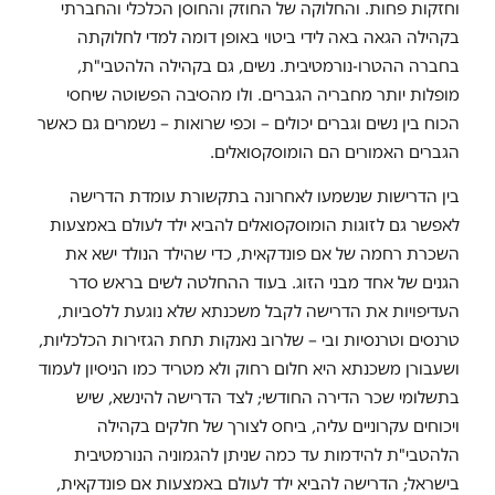
וחזקות פחות. והחלוקה של החוזק והחוסן הכלכלי והחברתי
בקהילה הגאה באה לידי ביטוי באופן דומה למדי לחלוקתה
בחברה ההטרו-נורמטיבית. נשים, גם בקהילה הלהטבי"ת,
מופלות יותר מחבריה הגברים. ולו מהסיבה הפשוטה שיחסי
הכוח בין נשים וגברים יכולים – וכפי שרואות – נשמרים גם כאשר
הגברים האמורים הם הומוסקסואלים.
בין הדרישות שנשמעו לאחרונה בתקשורת עומדת הדרישה
לאפשר גם לזוגות הומוסקסואלים להביא ילד לעולם באמצעות
השכרת רחמה של אם פונדקאית, כדי שהילד הנולד ישא את
הגנים של אחד מבני הזוג. בעוד ההחלטה לשים בראש סדר
העדיפויות את הדרישה לקבל משכנתא שלא נוגעת ללסביות,
טרנסים וטרנסיות ובי – שלרוב נאנקות תחת הגזירות הכלכליות,
ושעבורן משכנתא היא חלום רחוק ולא מטריד כמו הניסיון לעמוד
בתשלומי שכר הדירה החודשי; לצד הדרישה להינשא, שיש
ויכוחים עקרוניים עליה, ביחס לצורך של חלקים בקהילה
הלהטבי"ת להידמות עד כמה שניתן להגמוניה הנורמטיבית
בישראל; הדרישה להביא ילד לעולם באמצעות אם פונדקאית,