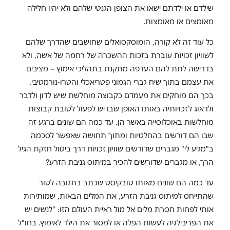
שילדם או ילדתם ישאו את הצופן הגנטי שלהם ולא יהיו חלילה
מאומצים או מאומצות.
כל עוד זה לא קורה, הומוסקסואלים שחושבים שהדרך שלהם
לשוויון זכויות עוברת בזכות ההשכרה של רחמה של אשה, ולא
בדרישה לתת להם העדפה מתקנת בתהליכי אימוץ – מציבים
את עצמם בתוך שיח גברי הגמוני פטריאכלי והטרו-נורמטיבי.
בכך הם מוחקים את מעמדם כקבוצה מוחלשת שיש לדון ולדבר
ולדאוג לזכויותיה באותו האופן שבו יש לפעול לטובת קבוצות
מוחלשות באוכלוסייה באשר הן. עד כמה הם שונים ברגע זה
שבו הם דורשים בהחלטיות ומתוך תחושה שאפשר לסכמה
ב"מגיע לי" מגברים שדורשים שוויון זכויות דרך ביטול חזקת הגיל
הרך, או מגברים שדורשים להכיר במיתוס גניבת הזרע?
עד כמה הם שונים מאותו טובקיסט שכתב בתגובה לטור
שהתייחס למיתוס גניבת הזרע, את המלים הבאות, שמותירות
אותי לפחות חסרת מלים אל מול ראיית העולם הזו: "לנשים יש
את הפריבילגיה לעשות הפלה או למסור את הילד לאימוץ. בחו"ל