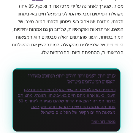
מסוגו, שנערך לאחרונה על ידי מרכז אדווה וא.ס.ף, 85 אחוז
מקהילת הפליטים ומבקשי המקלט בישראל חיים באי-ביטחון
תזונתי, מתוכם 55 אחוז באי-ביטחון תזונתי חמור. מצבן של
הנשים, אריתראיות ואוקראיניות, שלרוב הן גם אמהות יחידניות,
חמור במיוחד. העוני שהנתונים האלה מבטאים הוא המציאות
היומיומית של אלפי ילדים מהקהילה. למותר לציין את ההשלכות
הבריאותיות, ההתפתחותיות והחברתיות שלו.
עניים יותר, רעבים יותר וחולים יותר: הנתונים מאחורי
האנשים הכי שקופים בישראל
כמחצית מאוכלוסיית מבקשי המקלט חיים מתחת לקו
העוני. כ-85 אחוז מהם חיים באי-ביטחון תזונתי, מחציתם
ברמה חמורה • הוצאות הדיור שלהם מגיעות ליותר מ-60
אחוז מההכנסה החודשית • מחקר חדש חושף את
מציאות החיים הקשה של הפליטים בישראל
מאת:
דור זומר