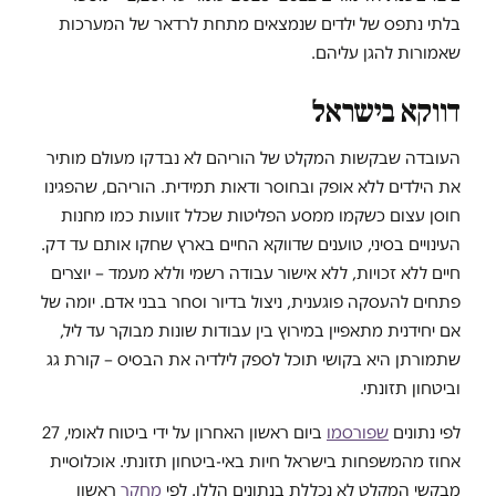
בלתי נתפס של ילדים שנמצאים מתחת לרדאר של המערכות
שאמורות להגן עליהם.
דווקא בישראל
העובדה שבקשות המקלט של הוריהם לא נבדקו מעולם מותיר
את הילדים ללא אופק ובחוסר ודאות תמידית. הוריהם, שהפגינו
חוסן עצום כשקמו ממסע הפליטות שכלל זוועות כמו מחנות
העינויים בסיני, טוענים שדווקא החיים בארץ שחקו אותם עד דק.
חיים ללא זכויות, ללא אישור עבודה רשמי וללא מעמד – יוצרים
פתחים להעסקה פוגענית, ניצול בדיור וסחר בבני אדם. יומה של
אם יחידנית מתאפיין במירוץ בין עבודות שונות מבוקר עד ליל,
שתמורתן היא בקושי תוכל לספק לילדיה את הבסיס – קורת גג
וביטחון תזונתי.
לפי נתונים
שפורסמו
ביום ראשון האחרון על ידי ביטוח לאומי, 27
אחוז מהמשפחות בישראל חיות באי-ביטחון תזונתי. אוכלוסיית
מבקשי המקלט לא נכללת בנתונים הללו. לפי
מחקר
ראשון