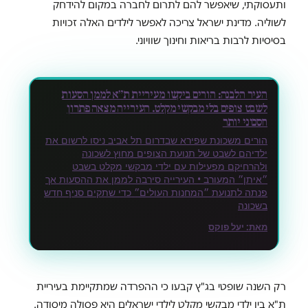
ותעסוקתי, שיאפשר להם לתרום לחברה במקום להידחק
לשוליה. מדינת ישראל צריכה לאפשר לילדים האלה זכויות
בסיסיות לרבות בריאות וחינוך שוויוני.
העיר הלבנה: הורים ביקשו מעיריית ת״א לממן הסעות
לשבט צופים בלי מבקשי מקלט. העירייה מצאה פתרון
חסכוני יותר
הורים משכונת שפירא שבדרום תל אביב ניסו לרשום את
ילדיהם לשבט של תנועת הצופים מחוץ לשכונה
ולהרחיקם מפעילות עם ילדי מבקשי מקלט בשבט
״איתן״ המעורב • העירייה סירבה לממן את ההסעות אך
פנתה לתנועת ״המחנות העולים״ כדי שתקים סניף חדש
בשכונה
מאת:
יעל פוקס
רק השנה שופטי בג"ץ קבעו כי ההפרדה שמתקיימת בעיריית
ת"א בין ילדי מבקשי מקלט לילדי ישראלים היא פסולה מיסודה.