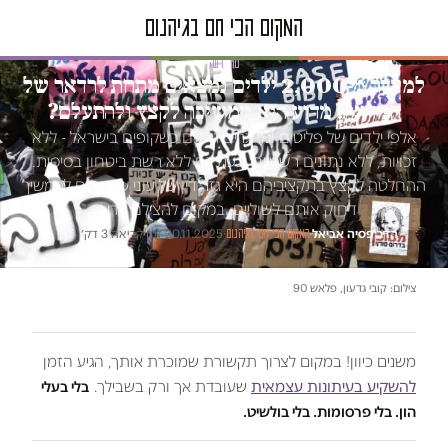
טור דעה
למעלה מ-2,000 ילדים נמצאים מתחת לרדאר של
המדינה. מדוע היא ממשיכה לקצץ ולהתעלם?
אלפי ילדים של פליטים ומהגרים גדלים כשקופים בישראל - ללא
זכויות, ללא נתונים רשמיים וכעת גם ללא רשת ביטחון בסיסית.
ההחלטה לקצץ בתקציביהם היא גזר דין של עוני שמבטיח להמשיך
דחוק אותם לשוליים, במקום להצילם | דעה
הדר פסיה אביאל
·
·
20.11.2025
·
זמן קריאה 3 דק׳
המקום הכי חם בגיהנום
צילום: קובי גדעון, פלאש 90
משנים כיוון! במקום לצרוך תקשורת שמוכרת אותך, הגיע הזמן
להשקיע בעיתונות עצמאית
שעובדת אך ורק בשבילך.
בלי בעלי
הון. בלי פרסומות. בלי בולשיט.