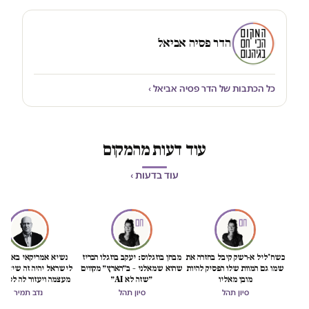
הדר פסיה אביאל
כל הכתבות של הדר פסיה אביאל ›
עוד דעות מהמקום
עוד בדעות ›
כשח'ליל א-רשק קיבל בחזרה את
מבחן בוזגלוס: יעקב בוזגלו הכריז
נשיא אמריקאי באמת ט
שמו גם המוות שלו הפסיק להיות
שהוא שמאלני – ב״הארץ״ מקווים
לישראל יהיה זה שיציל 
מובן מאליו
״שזה לא AI״
מעצמה ויעזור לה לסיים
הכיבוש
סיון תהל
סיון תהל
נדב תמיר