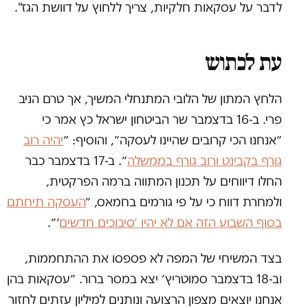
לדבר על עסקאות חלקיות, צריך ללחוץ על דוושת הגז".
עת לכתוש
הלחץ המתון של הלובי המתנחלי המשיך, אך טרם הניב
פרי. ב-16 בדצמבר שר הביטחון ישראל כץ אמר כי
״אנחנו הכי קרובים שהיינו לעסקה״, והוסיף: ״
יהיה רוב
גורף בקבינט ורוב גורף בממשלה
״. ב-17 בדצמבר כבר
החלו דיווחים על תכנון המתווה ברמה הפרקטית,
ולמחרת דווח כי על פי גורמים בחמאס, ״
העסקה תיחתם
בסוף השבוע הזה אם לא יהיו ׳סיבוכים חדשים
׳״.
בצד המשיחי של המפה לא פספסו את ההתחממות,
וב-18 בדצמבר סמוטריץ׳ יצא במסר ברור. ״עסקאות בהן
אנחנו יוצאים מצפון הרצועה ונותנים למיליון עזתים לחזור