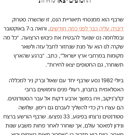
החטופים יצאו לחירות״
שרבף הוא ממנסחי תיאוריית הנס, זו שהשרה סטרוק
דיברה עליה כבר לפני כמה חודשים
, ורואה ב-7 באוקטובר
ובמלחמה נס שנועד להבטיח את כיבוש הרצועה. ״כל מה
שקרה לנו הוא על מנת שנחזור לחבל עזה ולשאר
מקומות במרחבי ארץ ישראל״, כתב. ״ברגע שהארץ
תשוחרר, גם החטופים יצאו לחירות״.
ביולי 1982 נסע שרבף יחד עם שאול וברק ניר למכללה
האסלאמית בחברון, רעולי פנים וחמושים ברובי
קלצ'ניקוב, וירו במשך ארבע דקות אל עבר הסטודנטים.
הם עצרו רק כדי להשליך לעברם גם רימון. שלושה
סטודנטים נרצחו בפיגוע, 33 נפצעו. שרבף הורשע ברצח
ונידון למאסר עולם, אך שוחרר לאחר פחות משבע שנות
מאסר. כיום הוא מזהיר כי ״שחרור מאות רוצחים יביא