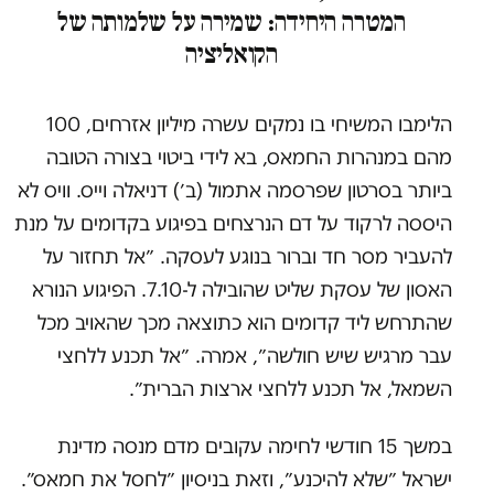
המטרה היחידה: שמירה על שלמותה של
הקואליציה
הלימבו המשיחי בו נמקים עשרה מיליון אזרחים, 100
מהם במנהרות החמאס, בא לידי ביטוי בצורה הטובה
ביותר בסרטון שפרסמה אתמול (ב׳) דניאלה וייס. וויס לא
היססה לרקוד על דם הנרצחים בפיגוע בקדומים על מנת
להעביר מסר חד וברור בנוגע לעסקה. ״אל תחזור על
האסון של עסקת שליט שהובילה ל-7.10. הפיגוע הנורא
שהתרחש ליד קדומים הוא כתוצאה מכך שהאויב מכל
עבר מרגיש שיש חולשה״, אמרה. ״אל תכנע ללחצי
השמאל, אל תכנע ללחצי ארצות הברית״.
במשך 15 חודשי לחימה עקובים מדם מנסה מדינת
ישראל ״שלא להיכנע״, וזאת בניסיון ״לחסל את חמאס״.