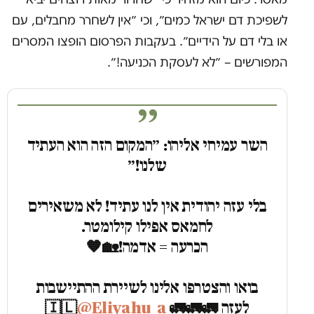
לשפיכת דם ישראל כמים״, וכי ״אין לשחרר מחבלים, עם
או בלי דם על הידיים״. בעקבות הפרסום הופצו המסרים
המפורשים – ״לא לעסקת הכניעה!״.
השר עמיחי אליהו: ״המקום הזה הוא העתיד
שלנו!״
בלי עזה יהודית אין לנו עתיד! לא משאירים
לחמאס אפילו קילומטר.
הכרעה = אדמה!🏡🧡
בואו והצטרפו אלינו לשיירת ההתיישבות
לעזה 🚛🚛🚛 🇮🇱
@Eliyahu_a