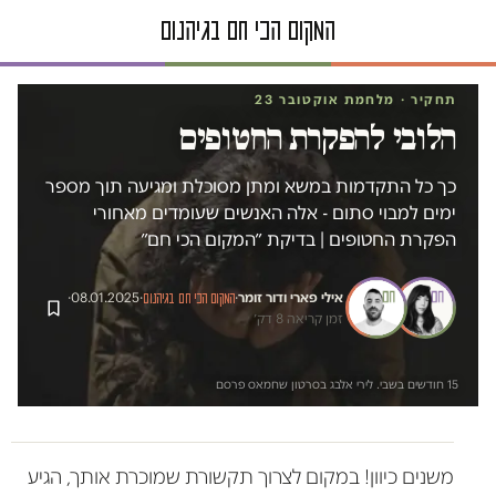
תחקיר · מלחמת אוקטובר 23
הלובי להפקרת החטופים
כך כל התקדמות במשא ומתן מסוכלת ומגיעה תוך מספר
ימים למבוי סתום - אלה האנשים שעומדים מאחורי
הפקרת החטופים | בדיקת ״המקום הכי חם״
אילי פארי
ו
דור זומר
·
·
08.01.2025
·
המקום הכי חם בגיהנום
זמן קריאה 8 דק׳
15 חודשים בשבי. לירי אלבג בסרטון שחמאס פרסם
משנים כיוון! במקום לצרוך תקשורת שמוכרת אותך, הגיע