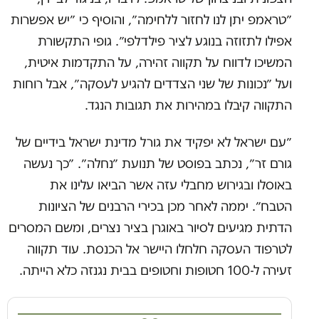
״טראמפ יתן לנו לחזור ללחימה״, והוסיף כי ״יש אפשרות
אפילו לתזוזה בנוגע לציר פילדלפי״. גופי התקשורת
המשיכו לדווח על תקווה זהירה, על התקדמות איטית,
ועל ״נכונות של שני הצדדים להגיע לעסקה״, אבל רוחות
התקווה קיבלו במהירות את תגובות הנגד.
״עם ישראל לא יפקיד את גורל מדינת ישראל בידיים של
גורם זר״, נכתב בפוסט של תנועת ״נחלה״. ״כך נעשה
באוסלו ובגירוש מחבלי עזה אשר הביאו עלינו את
הטבח״. יממה לאחר מכן בכירי הרבנים של הציונות
הדתית מגיעים לסיור באוגרן בציר נצרים, ומשם המסרים
לטרפוד העסקה חלחלו היישר אל הכנסת. עוד תקווה
זעירה ל-100 חטופות וחטופים בבית נגנזה כלא הייתה.