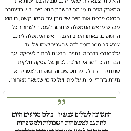
הוא מתן צנגאוקר, שאמו עינב מובילה בנחישות את
המאבק הפחות מנומס להשבת החטופים. ב-7 בדצמבר
חמאס פרסם אות חיים של מתן עם סרטון קשה, בו הוא
מבקש מראש הממשלה שיחתור לעסקה לשחרור כל
החטופים. באותו הערב העביר ראש הממשלה לעינב
צנגאוקר מסר דומה לזה שהעביר לאמו של עדן
אלכסנדר: לדבריה, נתניהו הבטיח לחתור לעסקה, אך
הבהירה כי ״ישראל הולכת לכיוון של עסקה חלקית
שתחזיר רק חלק מהחטופים והחטופות. לצערי היא
גוזרת גזר דין מוות על מתן ועל כל מי שנשאר מאחור״.
התשובה לשלום עכשיו – כולם מגיעים היום
לתת גב למשפחות השכולות ולמשפחות