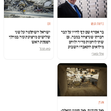
בריאות הנפש
חם
בר אסרף שם קץ לחייו על קבר
ישראל השתלטה על שני
חברתו שנרצחה בנובה. גם
שלישים מרצועת עזה במהלך
שתי לוחמות סדיר ולוחם
הפסקת האש
מילואים התאבדו השבוע
סיון תהל
אילי פארי
מגזין
20 נקודות, 20 סימני שאלה: