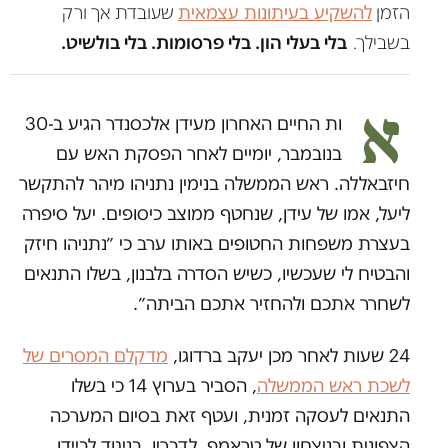
הזמן
להשקיע בעיתונות עצמאית
שעובדת אך ורק
בשבילך.
בלי בעלי הון. בלי פרסומות. בלי בולשיט.
א
ות החיים האחרון מעידן אלכסנדר הגיע ב-30
בנובמבר, יומיים לאחר הפסקת האש עם
חיזבאללה. ראש הממשלה בנימין נתניהו מיהר להתקשר
ליעל, אמו של עידן, שנחטף ממוצב כיסופים. יעל סיפרה
בעצרת משפחות החטופים באותו ערב כי ״נתניהו חיזק
והבטיח לי שעכשיו, כשיש הסדרה בלבנון, בשלו התנאים
לשחרר אתכם ולהחזיר אתכם הביתה״.
24 שעות לאחר מכן יעקב ברדוגו,
מדקלם המסרים של
לשכת ראש הממשלה
, הסביר בערוץ 14 כי בשלו
התנאים לעסקה זמנית, ועטף זאת בסיום המערכה
הצפונית ובניצחון של טראמפ. לדבריו, בניגוד לביידן,