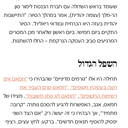
שעומד בראש השדולה עם חברת הכנסת לימור סון
הר-מלך (עצמה יהודית), אמר במהלך הסיור: "התיישבות
יהודית בעזה היא הכרחית ובוודאי ריאלית". הסיור
התקיים ביום חמישי. ביום ראשון שלאחר מכן המסרים
המרגיעים סביב העסקה הנרקמת – החלו להשתנות.
השפל הגדול
תחילה היו אלו ״גורמים מדיניים״ שהבהירו כי
״חמאס אינו
רוצה בעסקת חטופים״, ״חמאס טרם העביר את
רשימות החטופים״
,
״חמאס לא נותן תשובות״
. מצידו של
חמאס, אגב, האפשרות להגיע להסכם נותרה ״קרובה
מתמיד״, אך הבהירו כי זה יעשה רק ״אם הצד השני
יפסיק להוסיף תנאים חדשים״. ברקע: לחץ עצים, רציף