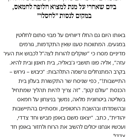
ביום שאחרי על מנת למצוא חלופה לחמאס,
במקום לנסות ״לחסלו״
באותו היום גם החלו דיווחים על מבוי סתום לחלוטין
במגעים. המתווכות טענו שאין התקדמות, גורמים
מדיניים מסרו כי ״שוקלים להורות לצה״ל לכבוש את העיר
עזה״, אליה פונו תושבי ג׳באליה, בית חאנון ובית להיא.
בקרב המתנחלים נרשמה התלהבות: ״כיבוש – גירוש –
התיישבות!״, כפי שניסח שר התקשורת בעלון בית
הכנסת ״עולם קטן״. "זה צריך להיות תהליך שמתחיל
בשליטה ביטחונית מלאה, נמשך בניצחון על חמאס
ובהשמדתו ובהשבת החטופים, ומסתיים בהתיישבות
יהודית״, כתב. ״יצאנו משם באופן מביש וחד צדדי,
ועכשיו אנחנו יכולים להשיב את הרוח ולחזור באופן חד
צדדי".