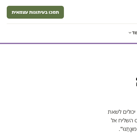
תמכו בעיתונות עצמאית
וד
יכולים לשאת
ס השליח אל
ּנָתֵנוּ'".