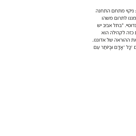
: ניקוי מתחם התחנה
אנו מרגישים שהגיע זמננו לתרום משהו
סיי. "בתל אביב יש
ת כזה לקהילה הוא
ת ההוראה של אדוננו.
ָּל ־אָדָם וּבְיוֹתֵר עִם