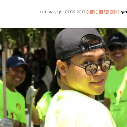
סקי
·
המקום הכי חם בגיהנום
·
07.06.2017
·
זמן קריאה 1 דק׳