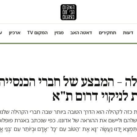
דעות
תחקירים
דאטה האב
מגזין
המקום TV
ארכיון
ע
לה – המבצע של חברי הכנסייה
ת לניקוי דרום ת"א
ת כזה לקהילה הוא הדרך הטובה ביותר שבה חברי הקהילה שלנו 
הם וליישם את ההוראה של אדוננו. כפי שנכתב באגרת פופלו
ִמְצָא יָדֵנוּ נַעֲשֶׂה ־נָּא אֶת ־הַטּוֹב עִם ־כָּל ־אָדָם וּבְיוֹתֵר עִם ־בְּנֵי אֱמו