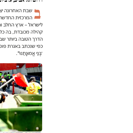
ב
שבת האחרונה יצאו
לישראל – ארץ החלב והד
קהילה מכובדת, בה כל ת
הדרך הטובה ביותר שבה
כפי שנכתב באגרת פופלוס השלי
־בְּנֵי אֱמוּנָתֵנוּ'".