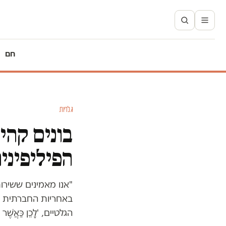
חם
גלריות
בונים קהי
הפיליפיני
"אנו מאמינים ששירו
באחריות החברתית של
הגלטיים, 'לָכֵן כַּאֲשֶׁר תּ