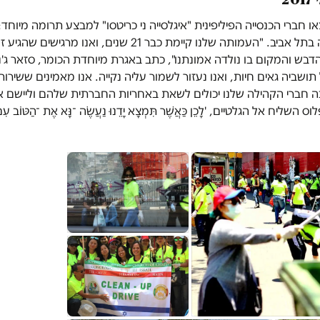
 חברי הכנסייה הפיליפינית "איגלסייה ני כריטסו" למבצע תרומה מיוחד
המרכזית החדשה בתל אביב. "העמותה שלנו קיימת כבר 21 שנים, ו
בש והמקום בו נולדה אמונתנו", כתב באגרת מיוחדת הכומר, סזאר ג'נדו
ושביה גאים חיות, ואנו נעזור לשמור עליה נקייה. אנו מאמינים ששירו
 חברי הקהילה שלנו יכולים לשאת באחריות החברתית שלהם וליישם א
ח אל הגלטיים, 'לָכֵן כַּאֲשֶׁר תִּמְצָא יָדֵנוּ נַעֲשֶׂה ־נָּא אֶת ־הַטּוֹב עִם ־כ