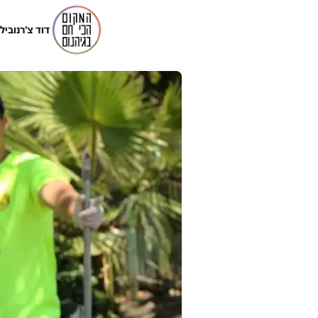
דוד צ'רנוביל