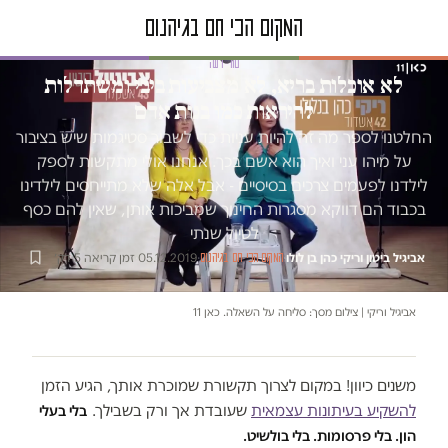
טור דעה
לא אוכלות בריא, לא מצביעות ביבי ומשתדלות
להיראות כמו בנות אדם
החלטנו לספר מה זה להיות עניות כדי לשבור סטיגמות שיש בציבור
על מיהו עני ואיך הוא אשם בכך. אנחנו אולי מתקשות לספק
לילדנו לפעמים צרכים בסיסיים - אבל אלה שלא מתייחסים לילדינו
בכבוד הם דווקא מסגרות החינוך שמביכות אותן, שאין להם כסף
לטיול שנתי
אביגיל ביטון וריקי כהן בן לולו
·
·
05.12.2019
·
זמן קריאה 5 דק׳
המקום הכי חם בגיהנום
אביגיל וריקי | צילום מסך: סליחה על השאלה. כאן 11
משנים כיוון! במקום לצרוך תקשורת שמוכרת אותך, הגיע הזמן
להשקיע בעיתונות עצמאית
שעובדת אך ורק בשבילך.
בלי בעלי
הון. בלי פרסומות. בלי בולשיט.