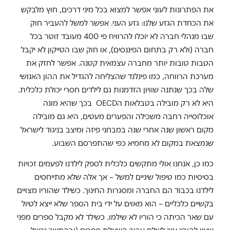
את הפתרונות לעוני אפשר למצוא בכל מיני דרכים, חוץ מלבקש
את הכחדת הגזע שלנו: גזע העני. אפשר למשל להעביר חוק
שבו מנהלי חברה לא יוכלו להרוויח פי 400 מעובד זוטר בכל
חברה (ולא רק בתחום הפיננסים), או חוק שבו הטייקון לא יקבל
הטבות טובות יותר מחברה עצמאית קטנה. אפשר לחזק את
מערכת הרווחה, כמו פינלנד שהצליחה להגדיל את ההון האנושי
שלה בכך שנתנה שוויון הזדמנות גם לילדים חסרי יכולת כלכלית.
היא לא רק מובילה בטבלאות הOECD בכך שהיא מונה
אוכלוסייה רחבה משכילה והפערים מעטים, היא גם מובילה
מקום ראשון שנה אחרי שנה במבחני פיזה ומיצב בניגוד לישראל
שנמצאת במקום לא מחמיא כפי שהתפרסם השבוע.
כמו כן, אנחנו אולי מתקשים כלכלית לספק לילדנו לפעמים זכויות
בסיסיות כמו טיפול שיניים למשל – אך אלה שלא מתייחסים
לילדנו בכבוד הם החברה ומסגרות החינוך. כשילד שהוריו מצויים
בקשיים כלכליים – הוא מאוים על ידי בית הספר שלא ייצא לטיול
עם שאר הכיתה כי הוריו לא שילמו. כשילד לא מקבל ספרים מפני