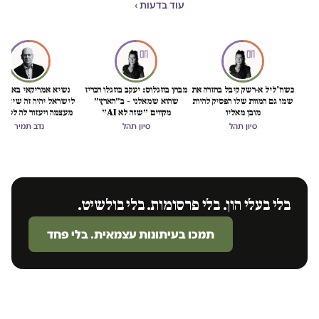
עוד בדעות ›
כשח'ליל א-רשק קיבל בחזרה את
מבחן בוזגלוס: יעקב בוזגלו הכריז
נשיא אמריקאי באמת ט
שמו גם המוות שלו הפסיק להיות
שהוא שמאלני – ב״הארץ״
לישראל יהיה זה שיציל 
מובן מאליו
מקווים ״שזה לא AI״
מעצמה ויעזור לה לסיים
הכיבוש
סיון תהל
סיון תהל
נדב תמיר
בלי בעלי הון. בלי פרסומות. בלי בולשיט.
תמכו בעיתונות עצמאית. בלי פחד