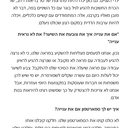
ילדי העניים. גם כאן יכלו להיות פתרונות של סל בריאות רחב, של
הכרת החשיבות להגיע לגיל בוגר עם כל השיניים בפה, דבר לא
מובן מאליו בקרבנו, אלה המתמודדים עם קשיים כלכליים, ויכלה
להיות ערבות הדדית במקום רצון שכולנו ניעלם.
"אם את ענייה איך את צובעת את השיער? את לא נראית
ענייה"
נכון, אנחנו לפעמים מצליחות להשקיע במראה שלנו, כי לא נרצה
להגיע לעבודה עם מראה לא מקובל. או שנרצה להגיע לראיון
עבודה עם מראה שיעלה את הסיכוי שלנו להתקבל. צבע לשיער
יכול לעלות היום גם עשרה שקלים לשפורפרת. יש מי שיש להן
משפחות או חברות שעוסקות במקצועות היופי ועוזרות, אבל
אנחנו לא צריכות להצטדק על כך שפשוט רצינו להיראות בנות
אדם.
איך יש לך סמארטפון אם את ענייה?
לא כולנו קנינו את הסמארטפון שלנו. חלקנו קיבלנו אותו
בתרומה, חלקנו קנינו מכשירים לפעמים הכי זולים, וחלקנו שלא