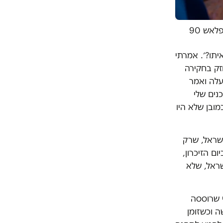
לאש 90
יתו?׳. אמרתי
חזק בחקירה
עלה ואמר
נים שלי
ובן שלא היו
ישראל, שרק
ם הזיכרון,
שראל, שלא
 שרוססה
ה וכשזומן