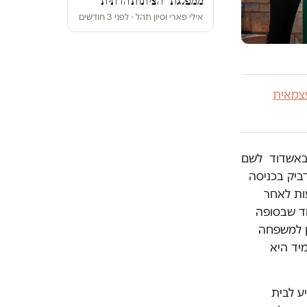
ממפלגת ״הציונות הדתית״
אילי פארי וסיון תהל · לפני 3 חודשים
צמאית
ן באשדוד לשם
דביק בכניסה
ות לאחר
וד שבסופה
 בן למשפחה
יד היא
מגיע לבית