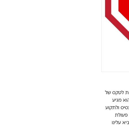
כת לטקס של
וא מגיע
סיס ולתקוע
 פעולת
א עלינו