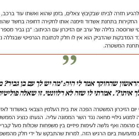
הגיע חזרה לביתו שבקיבוץ צאלים, בזמן שהוא ואשתו עוד ברכב, 
החקירות בתחנת אשדוד וזימנה אותו לחקירה דחופה בחשד שהוא
 שרוססה בלילה של ערב יום הזיכרון עם הכיתוב: ״בן גביר מספר 
ד המדבקות שהדביק הוא אין לו חלק לכתובת הגרפיטי שבגללה נא
 בתחנת המשטרה.
אשון שהחוקר אמר לי היה: ׳מה יש לך עם בן גביר? מ
 איתו?׳. אמרתי לו שזה לא רלוונטי. זו שאלה פוליטי
 יום הזיכרון המשטרה הפכה את בית העלמין הצבאי באשדוד לאזו
 למנוע גילויי מחאה נגד השר הממונה עליה. הגעתו כנציג הממש
מהומה ואף גלשה לעימות פיזיים בין משפחות שכולות מעל קברי י
 מזעזעות ביום הרגיש הזה. למרות שהתבקש על ידי חלק מהמשפ