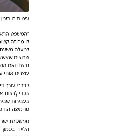
עימותים בזמן ה
״המשפט הראשון
לו מה זה קשור
למעלה משעתיי
שרוצים שאשאר
נרצחו ואם הוא
עוצרים אותי על 
לדברי עורך די
בכדי לְרצות א
בעבירות שביר
מחמיצה הזדמנ
ממשטרת ישראל
הלילה בסמוך 