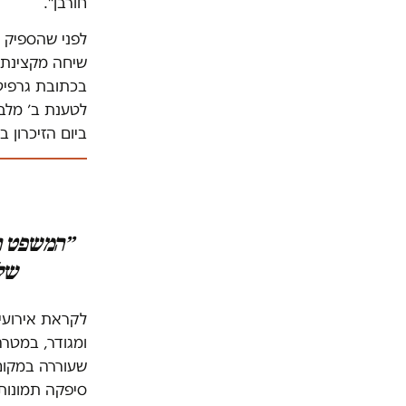
חורבן״.
לפני שהספיק ל
שיחה מקצינת 
בכתובת גרפיטי
לטענת ב׳ מלב
ביום הזיכרון
״המשפט הר
שלך
לקראת אירועי
ומגודר, במטרה
שעוררה במקום 
סיפקה תמונות