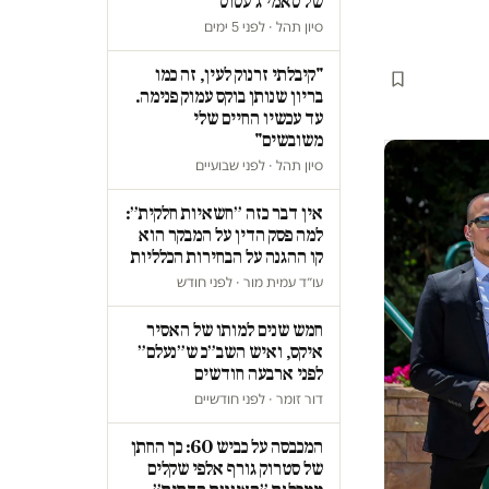
של סאמי ג'עסוס
סיון תהל · לפני 5 ימים
"קיבלתי זרנוק לעין, זה כמו
בריון שנותן בוקס עמוק פנימה.
עד עכשיו החיים שלי
משובשים"
סיון תהל · לפני שבועיים
אין דבר כזה ״חשאיות חלקית״:
למה פסק הדין על המבקר הוא
קו ההגנה על הבחירות הכלליות
עו״ד עמית מור · לפני חודש
חמש שנים למותו של האסיר
איקס, ואיש השב״כ ש״נעלם״
לפני ארבעה חודשים
דור זומר · לפני חודשיים
המכבסה על כביש 60: כך החתן
של סטרוק גורף אלפי שקלים