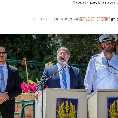
שרוצים שאשאר למעצר״
 רון
·
המקום הכי חם בגיהנום
·
15.05.2024
·
זמן קריאה 3 דק׳