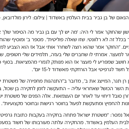
נאום של בן גביר בבית העלמין באשדוד | צילום: לירון מולדובאן, פ
 שהחוקר אמר לי היה: ׳מה יש לך עם בן גביר מה הסיפור שלך א
 בכלל זה לא רלוונטי. שזו שאלה פוליטית״. מספר ב׳ ומוסיף שהו
ם.
״החוקר אמר שהוא רוצה לשחרר אותי אבל אז הוא הצביע למ
 למעצר. אמרתי לו שחברים שלי בעזה, תלמידים שלי חטופים, שכ
 חושב שמפריע לי מעצר אז הוא מנותק לגמרי מהמציאות. בסוף כמ
חשד לגרפיטי אבל הורחקתי מאשדוד ל-15 יום״.
ן רן תגר, המייצג את ב׳, מדובר ב״התנהגות מחפירה של משטרת 
ת השר הכושל שאחראי עליה – התעקשה לזמן לחקירה בן שכול, ביו
ורן סובל דיחוי עד לאחר יום העצמאות. אלה הפנים של משטרת י
ות להחמיץ ומתעקשת לפעול בחוסר רגישות ובחוסר מקצועיות״.
 נמסר: ״משטרת ישראל פתחה בחקירה בעקבות כתובת גרפיטי
לבית העלמין באשדוד. מהחקירה עלתה מעורבותו של חשוד במעש