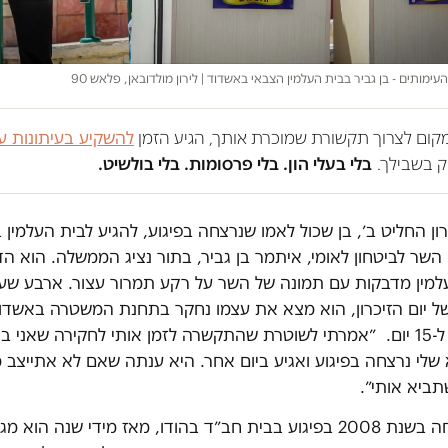
ימותים - בן גביר בבית העלמין הצבאי באשדוד | לירון מולדובאן, פלאש 90
במקום לצרוך תקשורת שמוכרת אותך, הגיע הזמן
להשקיע בעיתונות ע
 בשבילך.
בלי בעלי הון. בלי פרסומות. בלי בולשיט.
רון החליט ב׳, בן שכול לאמו שנרצחה בפיגוע, להגיע לבית העלמי
 השר לביטחון לאומי, איתמר בן גביר, בתור נציג הממשלה. הוא ה
למין מדבקות עם תמונה של השר על רקע תמרור עצור. ארבע שע
 של יום הזיכרון, הוא מצא את עצמו נחקר בתחנת המשטרה באשד
הורחק מהעיר ל-15 יום. ״אמרתי לשוטרת שהתקשרה לזמן אותי לחקירה שאני
לי נרצחה בפיגוע ואגיע ביום אחר. היא ענתה שאם לא אתייצב מ
תביא אותי״.
אמא שלו נרצחה בשנת 2008 בפיגוע בבית חב״ד בהודו, מאז מידי שנה הוא 