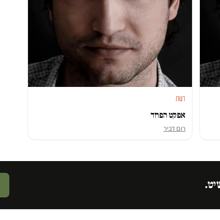
דעות
אפקט הפחד
רום דביר
יט.