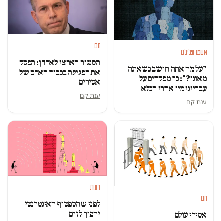
חם
משפט ופלילים
הסנגור הארצי לארדן: הפסק
"על מה אתה חושב כשאתה
את הפגיעה בכבוד האדם של
מאונן?": כך מפקחים על
אסירים
עברייני מין אחרי הכלא
ענת קם
ענת קם
דעות
חם
לפני שהטפטוף האינטרנטי
יהפוך לזרם
אסירי עולם