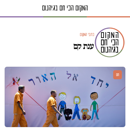
כתבי המקום
ענת קם
חם