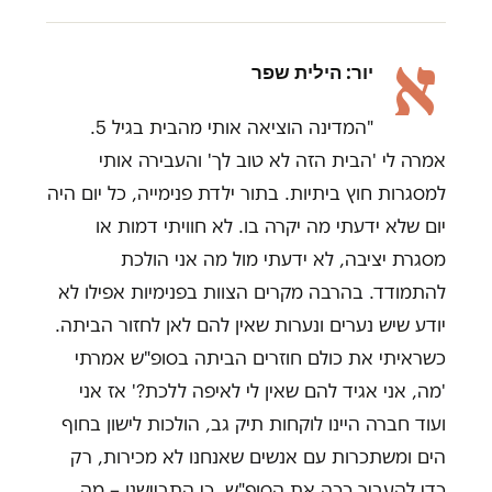
א
יור: הילית שפר
"המדינה הוציאה אותי מהבית בגיל 5.
אמרה לי 'הבית הזה לא טוב לך' והעבירה אותי
למסגרות חוץ ביתיות. בתור ילדת פנימייה, כל יום היה
יום שלא ידעתי מה יקרה בו. לא חוויתי דמות או
מסגרת יציבה, לא ידעתי מול מה אני הולכת
להתמודד. בהרבה מקרים הצוות בפנימיות אפילו לא
יודע שיש נערים ונערות שאין להם לאן לחזור הביתה.
כשראיתי את כולם חוזרים הביתה בסופ"ש אמרתי
'מה, אני אגיד להם שאין לי לאיפה ללכת?' אז אני
ועוד חברה היינו לוקחות תיק גב, הולכות לישון בחוף
הים ומשתכרות עם אנשים שאנחנו לא מכירות, רק
כדי להעביר ככה את הסופ"ש. כי התביישנו – מה