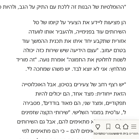
"ההומלסיות של הבנות זה ללכת עם התיק על הגב, ולהיות פ
הן מציעות ליידע את הצעיר על קיומו של סל
השירותים עוד בפנימייה, ולהעביר אותו לוועדה
אזורית שתקבע יחד איתו את תכנית ההמשך עוד
בטרם יעזוב. "עצם הידיעה שיש שירות כזה יכולה
לשנות לחלוטין את התמונה" אומרת נועה. "זה מוריד
מהלחץ: אני לא יוצא לבד. יש משהו שמחכה לי".
"יש רצף רחב של צעירים בסיכון, אבל האוכלוסייה
הזאת ייחודית: מצד אחד, הם יכולים להיות
תפקודיים, ומצד שני, הם מאוד בודדים", מסבירה
ל', עו"סית במגזר השלישי. "שירותי הקצה שזמינים
בלילה ברחוב לא מתאימים להם, אבל גם השירותים
של יתד לא מתאימים להם – כי הם מתאימים למי
תפריט
בית
חיפוש
שמורים
תמיכה