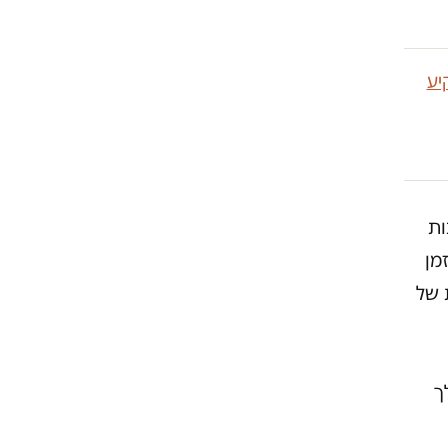
יע
ות
 בהתנדבות במגן דוד אדום. ב-2015, זמן
 של
ך