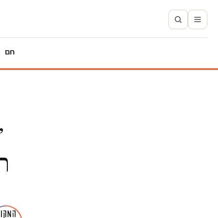
חם
״
ר