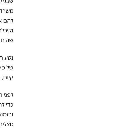
שבמקר
משרדי
להם אל
וקיבלת
שהיתה
קיום, 
לפני ה
כדי ל
ובזמנה הפ
מצליח