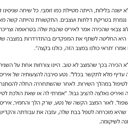
א ישנה בלילות, הייתה מטיילת כמו זומבי. כל שיחה שניסינו 
 נגמרת בטריקת דלתות ועצבים. התקשורת נהייתה קשה מאו
לוג צבאי שהכירה אמר לאיריס שהבת שלה בטראומה וצריכה
. היא החליטה לשתף את המפקדים בהתדרדרות במצבה של
אמרו ׳תראי כולנו במצב הזה, כולנו בקצה״.
א הכירה בכך שהמצב לא טוב. היינו צורחות אחת על השניה
ה עדיף מלא לתקשר בכלל". נטע סירבה
להצעותיה של איריס
לטיפול במהלך השירות. לאחר שהשתחררה החלה להסתגר
ואיריס נאלצה להציב גבול. "אמרתי לה או שאת הולכת לטיפ
פוז". לאור המצב הקשה של נטע, שרק הלך והחמיר, איריס
 שהיא מוכרחה לטפל בבת שלה, עזבה את עבודתה והקדיש
נה לשיקומה.