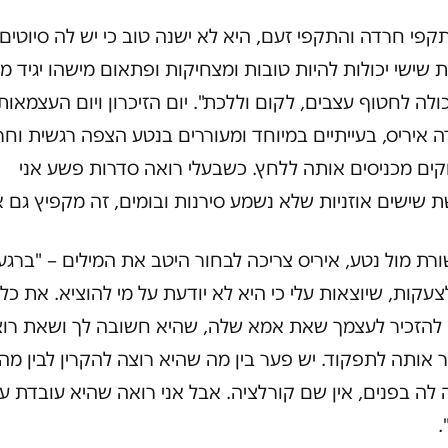
קפי חרדה והתקפי זעם, היא לא ישנה טוב כי יש לה סיוטים.
 שישי יכולות להיות טובות ומצחיקות ופתאום מישהו יגיד מ
כולה לחטוף עצבים, לקום וללכת". יום הזיכרון ויום העצמאות
 איריס, בעייתיים במיוחד ומעוררים בנטע הצפה רגשית וחר
קים מכניסים אותה ללחץ. כשבעלי רואה סדרות פשע אני
שישים אוזניות שלא נשמע סירנות ובומים, זה מקפיץ גם או
ת מול נטע, איריס צריכה לבחור היטב את המילים – "ברגע
צעקות, שיוצאות עלי כי היא לא יודעת על מי להוציא. את כל
 להזכיר לעצמך שאת אמא שלה, שהיא חשובה לך ושאת רו
 אותה לתפקוד. יש פער בין מה שהיא רוצה להקרין לבין מה
לה בפנים, אין שם קורלציה. אבל אני רואה שהיא עובדת ע
.