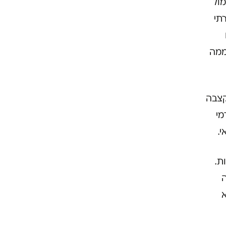
ול
תי
ממה
מה, קצבה
מי
י.
ת.
ה
א