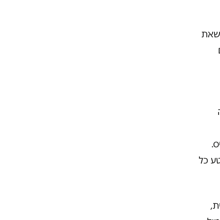
 שאת
ס.
טע כל
ת,