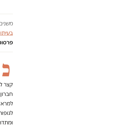
משנים 
בעיתו
פרסומו
כ
קצר ל
חברון
למראות
לגופות
ומתדר