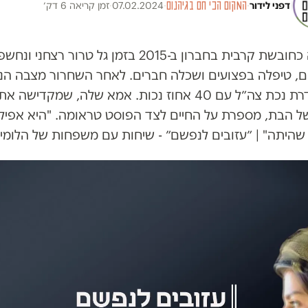
דפני לידור
·
המקום הכי חם בגיהנום
·
07.02.2024
·
זמן קריאה 6 דק׳
היא שירתה כחובשת קרבית בחברון ב-2015 בזמן גל טרור
ם, טיפלה בפצועים ושכלה חברים. לאחר השחרור מצבה הנ
וכיום מוגדרת נכת צה״ל עם 40 אחוז נכות. אמא שלה, שמקדי
ל הבת, מספרת על החיים לצד הפוסט טראומה. "היא אפילו
היתה" | ״עזובים לנפשם״ - שיחות עם משפחות של הלומי