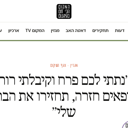
דעות
תחקירים
דאטה האב
מגזין
המקום TV
ארכיון
ע
מגזין · אגף השיקום
נתתי לכם פרח וקיבלתי רוח
פאים חזרה, תחזירו את הבת
שלי״