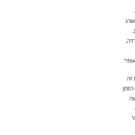
שהו
,
דה.
תי״.
 זה
 הזמן
צה
ל