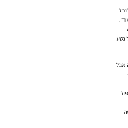
לנהל
ד".
 נטע
 אבל
ול
ה