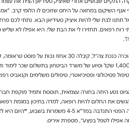
ה התקיים שבועיים אחרי שאיציק סעידיאן הצית את עצמו מ
 אגף השיקום במחאה על היחס שזוכים לו הלומי קרב. "אמר
 תתנו לבת שלי להיות איציק סעידיאן הבא. נתתי לכם פרח
י רוח רפאים. תחזירו לי את הבת שלי. היא אפילו לא שליש 
".
נטע הוכרה כנכת צה״ל, קיבלה 30 אחוז נכות על פוסט טראו
של כ-1,400 שקל וסיוע של משרד הביטחון בתשלום שכר לימוד וד
טיפול פסיכולוגי ופסיכיאטרי, טיפולים משלימים וקנאביס רפוא
גיוס נטע היתה בחורה עצמאית, תוססת ותמיד מוקפת חברו
הגשים את החלום להיות רופאה, למדה בתיכון במגמת רפוא
נוי התנדבה במד"א 4-5 משמרות בשבוע,
״
היום היא ל
ה אפילו לטפל בפצע״, מספרת איריס.