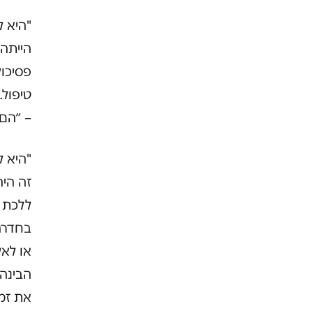
"היא ל
הייתה
פסיכו
טיפול
– ״הם 
"היא ל
זה הי
ללכת 
בחדרה 
או לאש
הבינה
את זמ