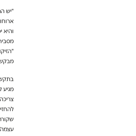
"יש הת
ארוחות
והיא י
מסבירה
"הזיקו
מבקשת 
בתקשור
מגיע ל
צריכה
להחזיר
שקורה 
עצמה"