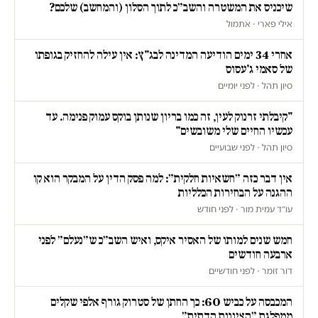
שיכניס את המשטרה והשב״כ לתוך הסלון (והמחשב) שלכם?
אילי פארי · אתמול
אחרי 34 ימים הודיעה המדינה לבג"ץ: אין עילה להחזיק בגופתו
של סאמי ג'עסוס
סיון תהל · לפני יומיים
"קיבלתי זרנוק לעין, זה כמו בריון שנותן בוקס עמוק פנימה. עד
עכשיו החיים שלי משובשים"
סיון תהל · לפני שבועיים
אין דבר כזה ״חשאיות חלקית״: למה פסק הדין על המבקר הוא קו
ההגנה על הבחירות הכלליות
עו״ד עמית מור · לפני חודש
חמש שנים למותו של האסיר איקס, ואיש השב״כ ש״נעלם״ לפני
ארבעה חודשים
דור זומר · לפני חודשיים
המכבסה על כביש 60: כך החתן של סטרוק גורף אלפי שקלים
ממפלגת ״הציונות הדתית״