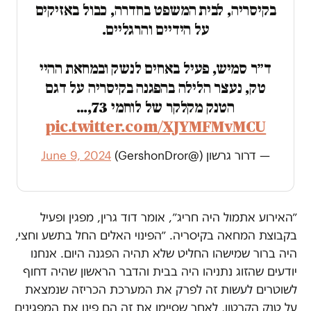
בקיסריה, לבית המשפט בחדרה, כבול באזיקים
על הידיים והרגליים.
ד״ר סמיש, פעיל באחים לנשק ובמחאת ההיי
טק, נעצר הלילה בהפגנה בקיסריה על דגם
הטנק מקלקר של לוחמי 73,…
pic.twitter.com/XJYMFMvMCU
— דרור גרשון (@GershonDror)
June 9, 2024
״האירוע אתמול היה חריג״, אומר דוד גרין, מפגין ופעיל
בקבוצת המחאה בקיסריה. ״הפינוי האלים החל בתשע וחצי,
היה ברור שמישהו החליט שלא תהיה הפגנה היום. אנחנו
יודעים שהזוג נתניהו היה בבית והדבר הראשון שהיה דחוף
לשוטרים לעשות זה לפרק את המערכת הכריזה שנמצאת
על טנק הקרטון, לאחר שסיימו את זה הם פינו את המפגינים