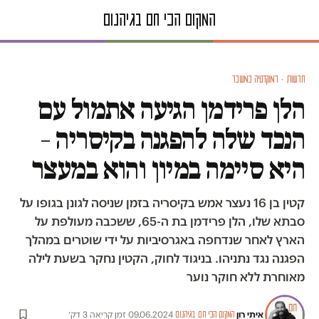
חדשות · דמוקרטיה במשבר
הלן פרידמן הגיעה אתמול עם
הנכד שלה להפגנה בקיסריה –
היא סיימה במיון והוא במעצר
קטין בן 16 נעצר אמש בקיסריה בזמן שניסה לגונן בגופו על
סבתא שלו, הלן פרידמן בת ה-65, ששכבה מעולפת על
הארץ לאחר שנדחפה באגרסיביות על ידי שוטרים במהלך
הפגנה נגד נתניהו. בניגוד לחוק, הקטין נחקר בשעת לילה
מאוחרת ללא חוקר נוער
איתי רון
·
·
09.06.2024
·
זמן קריאה 3 דק׳
המקום הכי חם בגיהנום