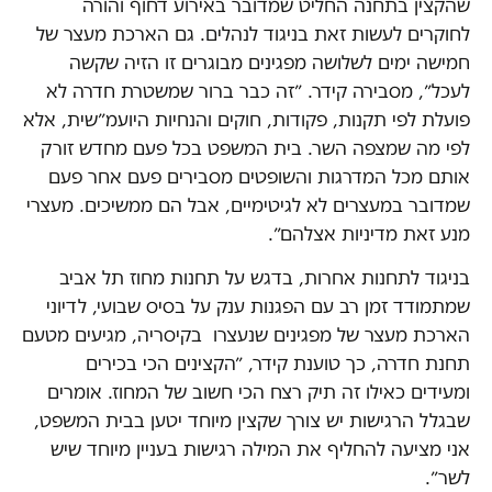
שהקצין בתחנה החליט שמדובר באירוע דחוף והורה
לחוקרים לעשות זאת בניגוד לנהלים. גם הארכת מעצר של
חמישה ימים לשלושה מפגינים מבוגרים זו הזיה שקשה
לעכל״, מסבירה קידר. ״זה כבר ברור שמשטרת חדרה לא
פועלת לפי תקנות, פקודות, חוקים והנחיות היועמ״שית, אלא
לפי מה שמצפה השר. בית המשפט בכל פעם מחדש זורק
אותם מכל המדרגות והשופטים מסבירים פעם אחר פעם
שמדובר במעצרים לא לגיטימיים, אבל הם ממשיכים. מעצרי
מנע זאת מדיניות אצלהם״.
בניגוד לתחנות אחרות, בדגש על תחנות מחוז תל אביב
שמתמודד זמן רב עם הפגנות ענק על בסיס שבועי, לדיוני
הארכת מעצר של מפגינים שנעצרו בקיסריה, מגיעים מטעם
תחנת חדרה, כך טוענת קידר, ״הקצינים הכי בכירים
ומעידים כאילו זה תיק רצח הכי חשוב של המחוז. אומרים
שבגלל הרגישות יש צורך שקצין מיוחד יטען בבית המשפט,
אני מציעה להחליף את המילה רגישות בעניין מיוחד שיש
לשר״.