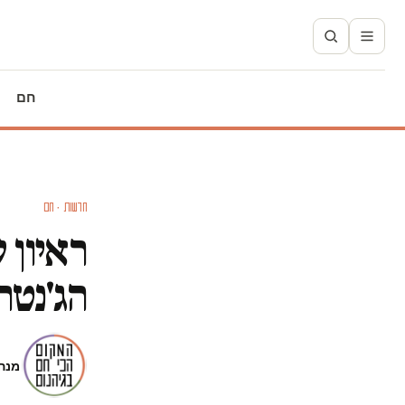
חם
חדשות · חם
ראיון 
הג'נטר
מנה