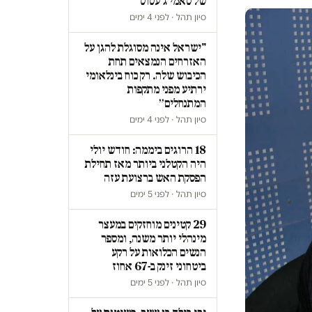
של סאמי ג'עסוס
סיון תהל · לפני 4 ימים
"ישראל אינה מסוגלת להגן על
האזרחים הנמצאים תחת
הכיבוש שלה. רק כוח בינלאומי
ירתיע מפני מתקפות
המתנחלים״
סיון תהל · לפני 4 ימים
18 הרוגים ביממה: חודש יולי
היה הקטלני ביותר מאז תחילת
הפסקת האש ברצועת עזה
סיון תהל · לפני 5 ימים
29 קטינים מוחזקים במעצר
מינהלי יותר משנה, ומספר
הנשים הכלואות על רקע
ביטחוני זינק ב-67 אחוז
סיון תהל · לפני 5 ימים