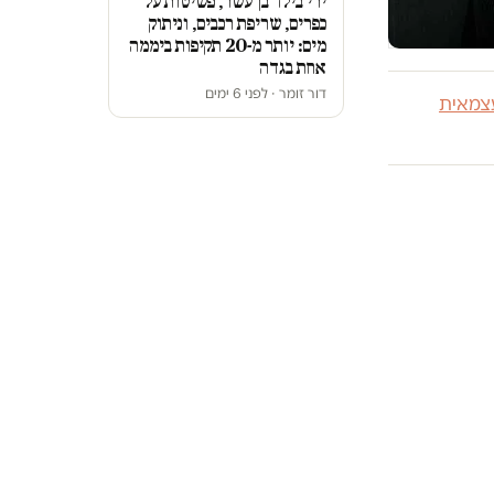
ירי בילד בן עשר, פשיטות על
כפרים, שריפת רכבים, וניתוק
מים: יותר מ-20 תקיפות ביממה
אחת בגדה
דור זומר · לפני 6 ימים
צמאית