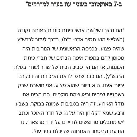
ב-7 באוקטובר כשניר עוז בערה למרחקים"
"הם נרצחו שלושה אנשי כיתת כוננות באותה נקודה
(השלישי הוא תמיר אדר- ר"ח), בדרך לעזור לרבש"ץ
שהיה פצוע. בכניסה הראשונית של הנוח׳בות היה
מסומן להם במפות איפה הבתים של חברי כיתת
הכוננות, אז הם היו סביב הבית של שחר (שחר בטלר,
הרבש"ץ). הם כבר שרפו לו את המכונית והיו בקרב
יריות איתו. הוא דיווח שהוא פצוע. אני חושבת שרק
כשהגיעו לפחים וראו שהם מוקפים, הם הבינו את
גודל האירוע. זה היה בסביבות שמונה בבוקר. בשבע
ורבע שגיא דקל-חן היה על גג של חדר האוכל וכתב
׳יש מחבלים מחופשים לחיילים על יד המרפאה׳. זו
הודעת הביטחון האחרונה שקיבלנו בניר עוז".