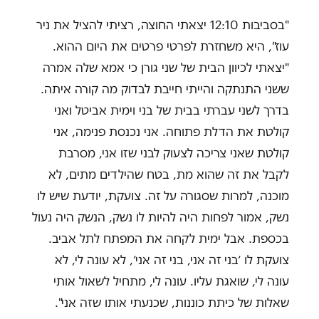
"בסביבות 12:10 יצאתי החוצה, רציתי להציל את ניר
עוז", היא משחזרת לפרטי פרטים את היום ההוא.
"יצאתי לכיוון הבית של שני גורן כי אמא שלה אמרה
ששני התנתקה והייתי חייבת לבדוק מה קורה איתה.
בדרך לשני עברתי בבית של בני וימית אביטל ואני
קולטת את הדלת פתוחה. אני נכנסת פנימה, אני
קולטת שאני צריכה לצעוק לבני שזו אני, מסרבת
לקבל את זה שהוא מת, בטח שהילדים מתים, לא
מוכנה, למרות שסגורה על זה. צועקת, יודעת שיש לו
נשק, אמור לפחות היה להיות לו נשק, הנשק היה נעול
בכספת. אבל ימית לקחה את המפתח לתל אביב.
צועקת לו ׳בני זה אני, בני זה אני׳, לא עונה לי, לא
עונה לי, שואגת עליו. עונה לי, מתחיל לשאול אותי
שאלות של כיתת כוננות, שכנעתי אותו שזה אני".