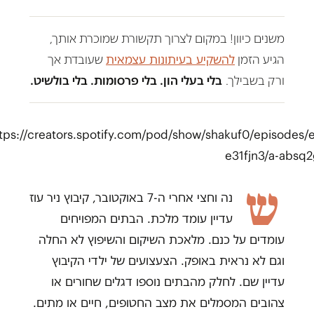
משנים כיוון! במקום לצרוך תקשורת שמוכרת אותך,
הגיע הזמן
להשקיע בעיתונות עצמאית
שעובדת אך
ורק בשבילך.
בלי בעלי הון. בלי פרסומות. בלי בולשיט.
tps://creators.spotify.com/pod/show/shakuf0/episodes/
e31fjn3/a-absq
ש
נה וחצי אחרי ה-7 באוקטובר, קיבוץ ניר עוז
עדיין עומד מלכת. הבתים המפויחים
עומדים על כנם. מלאכת השיקום והשיפוץ לא החלה
וגם לא נראית באופק. הצעצועים של ילדי הקיבוץ
עדיין שם. לחלק מהבתים נוספו דגלים שחורים או
צהובים המסמלים את מצב החטופים, חיים או מתים.