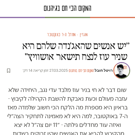
מגזין · מחדל ה-7 באוקטובר
״יש אנשים שהאג'נדה שלהם היא
שניר עוז לנצח תישאר אושוויץ"
רויטל חובל
·
·
27.03.2025
·
זמן קריאה 14 דק׳
המקום הכי חם בגיהנום
שום דבר לא חי בניר עוז מלבד עדי נגב, היחידה שלא
עזבה מעולם וכעת נאבקת להשבת הקהילה לקיבוץ ᐧ
בראיון היא מספרת מה הלקח הכי חשוב שלמדה מאז
ה-7 באוקטובר, למה היא לא מאמינה לתחקיר הצה״לי
ואיזה עוד מחדלים גילתה ᐧ ״11 יום צה״ל לא יצא
מהקיבוץ להביא את האנשים שהיו זרוקים בשדות.