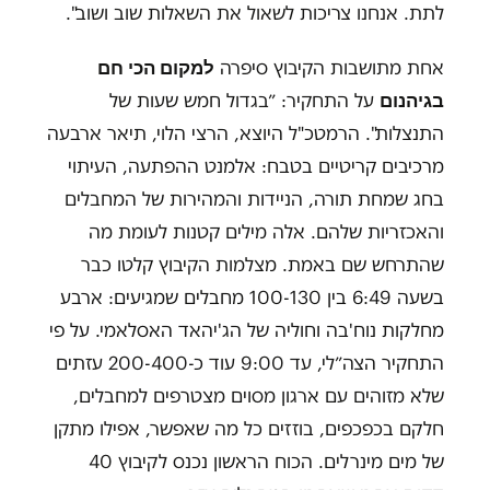
לתת. אנחנו צריכות לשאול את השאלות שוב ושוב".
למקום הכי חם
אחת מתושבות הקיבוץ סיפרה
בגיהנום
על התחקיר: ״בגדול חמש שעות של
התנצלות". הרמטכ"ל היוצא, הרצי הלוי, תיאר ארבעה
מרכיבים קריטיים בטבח: אלמנט ההפתעה, העיתוי
בחג שמחת תורה, הניידות והמהירות של המחבלים
והאכזריות שלהם. אלה מילים קטנות לעומת מה
שהתרחש שם באמת. מצלמות הקיבוץ קלטו כבר
בשעה 6:49 בין 100-130 מחבלים שמגיעים: ארבע
מחלקות נוח'בה וחוליה של הג'יהאד האסלאמי. על פי
התחקיר הצה״לי, עד 9:00 עוד כ-200-400 עזתים
שלא מזוהים עם ארגון מסוים מצטרפים למחבלים,
חלקם בכפכפים, בוזזים כל מה שאפשר, אפילו מתקן
של מים מינרלים. הכוח הראשון נכנס לקיבוץ 40