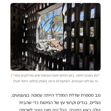
״כמו באוניברסיטה, ביום חמישי מעט האנשים שיש מתרוקנים מפה" |
ניר עוז לפני שבועיים. השיקום לא נראה באופק (צילום: רויטל חובל)
נגב מספרת שדלת הממ״ד הייתה עמוסה בצעצועים,
נעליים, בגדים וקרשי עץ של המיטות כדי שהבית
יעלה באש במהרה. הכל היה מוכן היטב לשריפה.