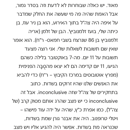
מאוד. יש כאלה שבוחרות לא לדעת וזה בסדר גמור,
אבל האמת שהיה פה מי שעשה את החלק שמדבר
על איפה היה צה"ל בתוך האירוע, הוא בן ניר עוז, בן
כיתה שלי, בועז זלמנוביץ'. הבן של זלמן (אריה
זלמנוביץ בן 86 שנרצח בשבי חמאס- ר"ח). הוא אומר
שאין שם תשובות לשאלות שלי. אני רוצה מצעד
תשובות על 11 יום. מה-7 באוקטובר בלילה כשהם
הגיעו, 11 יום קדימה הם לא יצאו מהסֻבָּה הפנימית
(מפרץ אוטובוסים במרכז הקיבוץ – ר״ח) כדי להביא
את האנשים שלנו שהיו זרוקים בשדות. כתוב
בתחקירים של צה"ל שזה inconclusive. אבל זה
inconclusive כי יש מצב שהרג אותם מסוק קרב (של
צה"ל), כמו אפרת כ"ץ, שהיה על ידה עוד מישהו –
ויטלי טרופנוב. היה את אבנר גורן שמת בשדות,
שכנראה מת בשדות. אפשר היה להגיע אליו ויש מצב