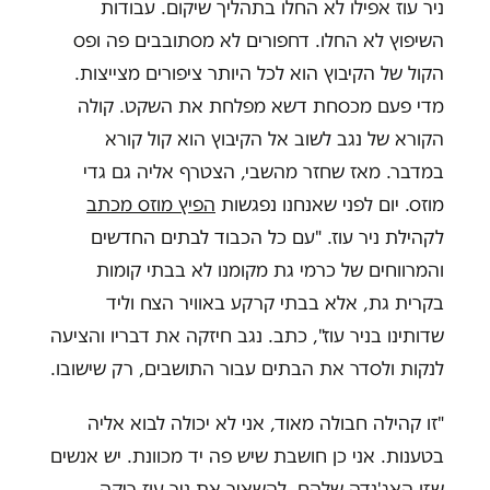
ניר עוז אפילו לא החלו בתהליך שיקום. עבודות
השיפוץ לא החלו. דחפורים לא מסתובבים פה ופס
הקול של הקיבוץ הוא לכל היותר ציפורים מצייצות.
מדי פעם מכסחת דשא מפלחת את השקט. קולה
הקורא של נגב לשוב אל הקיבוץ הוא קול קורא
במדבר. מאז שחזר מהשבי, הצטרף אליה גם גדי
מוזס. יום לפני שאנחנו נפגשות
הפיץ מוזס מכתב
לקהילת ניר עוז. "עם כל הכבוד לבתים החדשים
והמרווחים של כרמי גת מקומנו לא בבתי קומות
בקרית גת, אלא בבתי קרקע באוויר הצח וליד
שדותינו בניר עוז", כתב. נגב חיזקה את דבריו והציעה
לנקות ולסדר את הבתים עבור התושבים, רק שישובו.
"זו קהילה חבולה מאוד, אני לא יכולה לבוא אליה
בטענות. אני כן חושבת שיש פה יד מכוונת. יש אנשים
שזו האג'נדה שלהם, להשאיר את ניר עוז ריקה