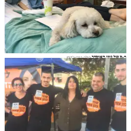
הנס של זוכי האוסקר
הילה ברבי-ג'קמן