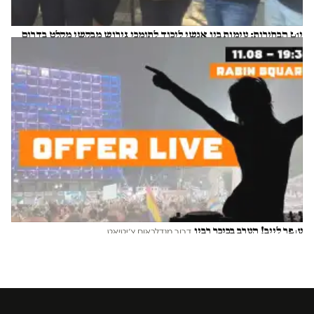
יום הבחירות: עימות בין אנשי ליכוד לתומכי גירוש מבקשי מקלט בדרום
ת"א
ניצן פינקו
עופר לייב! הערב בכיכר רבין
דרור מנדלבאום צ׳יטיאט