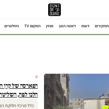
תחקירים
דעות
דאטה האב
מגזין
המקום TV
ניוזלטרים
חם
הפארסה של קרן הסי
הלכו לפח, השליטה
כלל מרכזי חלוקת המז