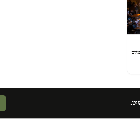
יזם
יט.