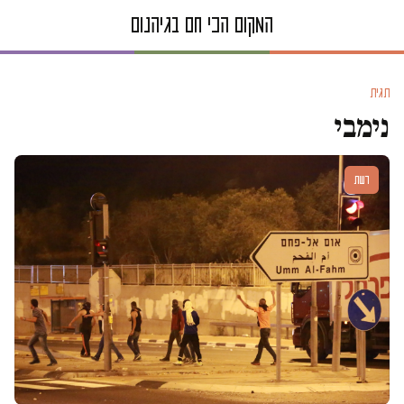
תגית
נימבי
דעות