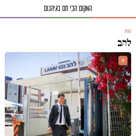
תגית
להב
חם