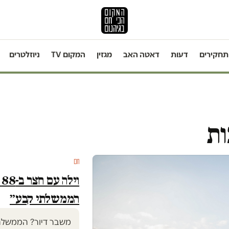
תחקירים
דעות
דאטה האב
מגזין
המקום TV
ניוזלטרים
ות
חם
ו
הממשלתי קבע״
משבר דיור? הממשלה