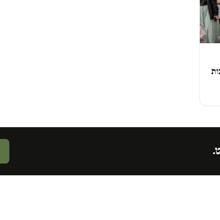
ות
ט.