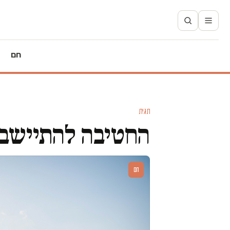
חם
תגית
החטיבה להתיישב
חם