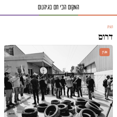
תגית
דרום
מגזין