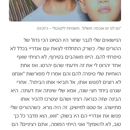
"גם לנו יש אובמה משלנו". משפחת ליקאבולי – ג'נקינס
הנישואים שלי לגבר שחור היו הסיוט הכי גדול של
ההורים שלי. כשרק התחלתי לצאת עם אנדריי בכלל לא
סיפרתי להם. היינו מאוהבים בטירוף, לא רציתי שאף
אחד יהרוס לי את זה וידעתי שהם יהרסו. ואז אחת
האחיות שלי סיפרה להם והם אמרו לי מפורשות "אנחנו
לא רוצים לפגוש אותו, אל תביאי אותו הביתה". אחרי
שגרנו ביחד חצי שנה, אמא שלי שינתה את דעתה. היא
הבינה שזה כנראה רציני ושהם יצטרכו להכיר אותו
מתישהו. אז טסנו למישיגן. זה היה נורא. כשההורים שלי
פגשו את אנדריי הם היו בשוק: "וואו, הוא מדבר כל כך
טוב, לא להאמין!" ואני הייתי המומה, אתם רציניים? הם