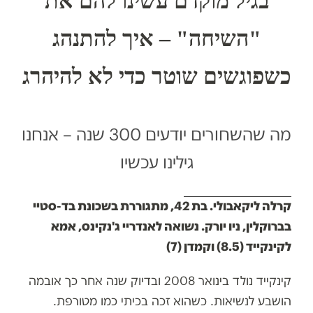
בגיל מוקדם עשינו להם את
"השיחה" – איך להתנהג
כשפוגשים שוטר כדי לא להיהרג
מה שהשחורים יודעים 300 שנה – אנחנו
גילינו עכשיו
קרלה ליקאבולי. בת 42, מתגוררת בשכונת בד-סטיי
בברוקלין, ניו יורק. נשואה לאנדריי ג'נקינס, אמא
לקינקייד (8.5) וקמדן (7)
קינקייד נולד בינואר 2008 ובדיוק שנה אחר כך אובמה
הושבע לנשיאות. כשהוא זכה בכיתי כמו מטורפת.