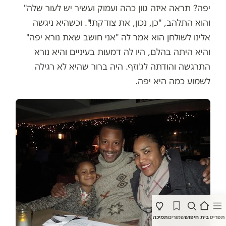
יפה? תראה איזה גוון כהה ועמוק ועשיר יש לעור שלה"
והוא התלהב, "כן, נכון, את צודקת!". וכשהיא ניגשה
אלינו לשולחן הוא אמר לה "אני חושב שאת נורא יפה"
והיא היתה בהלם, היו לה דמעות בעיניים והיא נורא
התרגשה והודתה לג'וזף. היה ברור שהיא לא רגילה
לשמוע כמה היא יפה.
תפריט
בית
חיפוש
שמורים
תמיכה