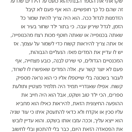
שקראתי את הספר הבנתי:הוא כועס על הילדים שלו על
זה שהם כל כך חופשיים. הוא אף פעם לא קיבל
הזדמנות לגדול ככה. הוא היה צריך להיות שמור כל
הזמן, לגדל שיריון עבה. כי בתור ילד שחור בעיר או
שאתה בכנופייה או שאתה חוטף מכות רצח מהכנופייה,
אז אתה צריך להיראות קשוח כדי לשמור על עצמך. אז
יש לו עדיין את המדים מאז: הנעליים הגבוהות,
המכנסיים הגדולים, טי שירט לבנה, כובע מצחייה, אף
פעם לא יוצר קשר עין. אלה המדים שאפשרו לו לשרוד,
לעבור בשכונה בלי שייטפלו אליו כי הוא נראה מספיק
קשוח. אפילו שאנדריי תמיד היה תלמיד מצטיין ותולעת
ספרים, הכי ילד טוב ושקט, אבל הוא היה חייב את
ההופעה החיצונית הזאת, להיראות כאילו הוא מחביא
עליו סכין או אקדח ולא כדאי להתעסק איתו כי עוד שניה
הוא ייצא עליך, וככה עזבו אותו בשקט. והוא עדיין לובש
את הפסאדה הזאת היום, כבר בלי להתכוון ובלי לחשוב