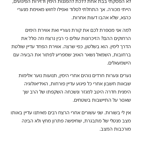
לא הפסקתי בבת אחת ללכת להפגנות הימין ולזירות הפיגועים,
הייתי מכורה. אך התחלתי לסלוד ואפילו לחוש מאוימת מנערי
כהנא, שלא אהבו דעות אחרות.
למה אני מספרת לכם את קורת נעוריי ואת אווירת הימים
הרחוקים ההם? הזיכרונות עולים כי רבין נרצח וזה סלל את
הדרך לימין. הוא בשלטון, כפי שרצה. אווירת הפחד עדיין שולטת
ברחובות, השמאל נשאר האויב שמפריע לפתור את הבעיה עם
הישמעאלים.
נערים ונערות חרדים נוהים אחרי הימין, תנועות נוער אלימות
שבאות חשבון אחרי כל פיגוע עדיין פורחות, האידיאולוגיה
הימנית חדרה היטב למגזר ונשכחה השקפתו של הרב שך
שאסר על התיישבות בשטחים.
אין לי בשורות. שני עשורים אחרי הרצח רבים מאיתנו עדיין באותו
מצב מנטלי של מתבגרת, שחיפשה פתרון מחץ ולא הבינה
מורכבות המצב.