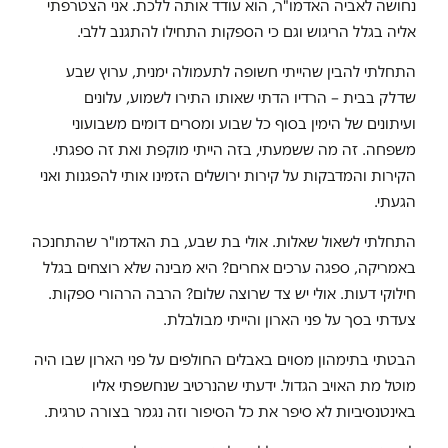
נחושה לאביה האדמו"ר, הוא עודד אותה ללכת. אני הצטרפתי
אליה בגלל הריגוש וגם כי הספקות התחילו להתגנב ללבי.
התחלתי להבין שהייתי חשופה לתעמולה ימנית, ערוץ שבע
שדלק בבית – הרדיו הדתי שאותו התירו לשמוע, עלונים
ועיתונים של הימין בסוף כל שבוע ומסרים דומים משבועוני
משפחה. זה מה ששמעתי, בזה הייתי מוקפת ואת זה ספגתי.
הקירות והמדבקות על קירות ירושלים הזמינו אותי להפגנות ואני
הגעתי.
התחלתי לשאול שאלות. אולי בת שבע, בת האדמו"ר שהתחנכה
באמריקה, ספגה ערכים אחרים? היא מבינה שלא רוצחים בגלל
חילוקי דעות. אולי יש צד שרוצה שלום? הרבה הרהורי ספקות.
צעדתי בסך על פני הארון והייתי מבולבלת.
הבטתי בתימהון מסוים באבלים החולפים על פני הארון שבו היה
מוטל מת האויב הגדול. ידעתי שהנרטיב שנחשפתי אליו
באינטנסיביות לא סיפר את כל הסיפור וזה נגמר בצורה טרגית.