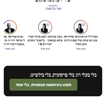
עוד בדעות ›
כשח'ליל א-רשק קיבל בחזרה את
מבחן בוזגלוס: יעקב בוזגלו הכריז
נשיא אמריקאי באמת ט
שמו גם המוות שלו הפסיק להיות
שהוא שמאלני – ב״הארץ״ מקווים
לישראל יהיה זה שיציל 
מובן מאליו
״שזה לא AI״
מעצמה ויעזור לה לסיים
הכיבוש
סיון תהל
סיון תהל
נדב תמיר
בלי בעלי הון. בלי פרסומות. בלי בולשיט.
תמכו בעיתונות עצמאית. בלי פחד