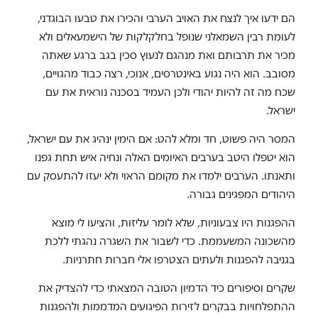
הם ידעו איך לנצח את האויב הערבי והכירו את טבעו הבוגדני,
לעומת רבין השמאלני שנופל בחלקלקות של הישמעאלים ולא
מכיר את תרבותם ואת מנהגם לנעוץ סכין בגב ברגע שאתה
מסובב. הוא היה נגוע באינטרסים, אנוכי, רצה כבוד מהגויים,
שכח מה זה להיות יהודי ולכן העמיד בסכנה נוראית את עם
ישראל.
המסר היה פשוט, חד ומלא להט: אם הימין ינהיג את עם ישראל,
הוא יטפלו היטב בערבים האיומים האלה ונחיה איש תחת גפנו
ותאנתו. הערבים ילמדו את מקומם הראוי ולא יעזו להתעסק עם
היהודים המפגינים גבורה.
ההפגנות היו צבעוניות, שלא לומר עליזות, והציעו לי מוצא
מהשכונה המשעממת. כדי לשבור את השגרה נהגתי ללכת
בגניבה להפגנות ולעתים הצטרפו אלי חברות חתרניות.
שקרים וסיפורים כיד הדמיון הטובה המצאתי כדי להצדיק את
ההתפלחויות בבקרים לזירות הפיגועים המדממות ולהפגנות