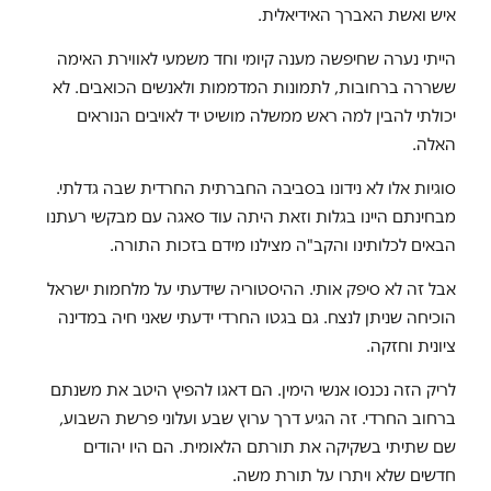
איש ואשת האברך האידיאלית.
הייתי נערה שחיפשה מענה קיומי וחד משמעי לאווירת האימה
ששררה ברחובות, לתמונות המדממות ולאנשים הכואבים. לא
יכולתי להבין למה ראש ממשלה מושיט יד לאויבים הנוראים
האלה.
סוגיות אלו לא נידונו בסביבה החברתית החרדית שבה גדלתי.
מבחינתם היינו בגלות וזאת היתה עוד סאגה עם מבקשי רעתנו
הבאים לכלותינו והקב"ה מצילנו מידם בזכות התורה.
אבל זה לא סיפק אותי. ההיסטוריה שידעתי על מלחמות ישראל
הוכיחה שניתן לנצח. גם בגטו החרדי ידעתי שאני חיה במדינה
ציונית וחזקה.
לריק הזה נכנסו אנשי הימין. הם דאגו להפיץ היטב את משנתם
ברחוב החרדי. זה הגיע דרך ערוץ שבע ועלוני פרשת השבוע,
שם שתיתי בשקיקה את תורתם הלאומית. הם היו יהודים
חדשים שלא ויתרו על תורת משה.