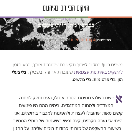
טור דעה
כשרבין מת, הייתי בעננים
סיכה בבלון האופוריה
בתי ליטמן
·
·
11.11.2015
·
זמן קריאה 3 דק׳
המקום הכי חם בגיהנום
משנים כיוון! במקום לצרוך תקשורת שמוכרת אותך, הגיע הזמן
להשקיע בעיתונות עצמאית
שעובדת אך ורק בשבילך.
בלי בעלי
הון. בלי פרסומות. בלי בולשיט.
א
י שם בשלהי חתימת הסכם אוסלו, העם נחלק למחנה
המצדדים ולמחנה המתנגדים. בימים ההם היו פיגועים
קשים מאוד, שהובילו לעצרות ולהפגנות למכביר בירושלים. אני
הייתי אז נערה סקרנית, קצה נפשי בשיעמום של כותלי הסמינר
ובשיעורי ההשקפה של מורותי כבודות הימים שליהגו על החזון