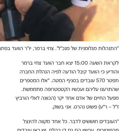
"התנהלות מגלומנית של מנכ"ל". צחי ברמר, יו"ר הוועד בפת
לקראת השעה 15:00 יצא חבר הוועד צחי ברמר
והודיע כי הוועד קיבל הודעה לפיה הנהלת החברה
תפטר 570 עובדים בסניף המטה. "אלו המספרים
שהתרענו עליהם ועכשיו הקטסטרופה מתממשת.
מפעל החיים של אדם אחד יקר (הכוונה לאלי הורביץ
ז"ל – ר"ע) פשוט נהרס. אני בשוק.
"העובדים חוששים לדבר. כל אחד מקווה להינצל
מהפיטורים. עכשיו הם גם די בהלם. יש כאן עובדים