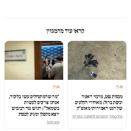
קראו עוד מהמגזין
מגזין
מגזין
מכסות נפט, מרכזי דאטה
"מה שהמתנחלים עשו בליכוד,
וכיפת ברזל: מאחורי הקלעים
אנחנו צריכים לעשות
של הגט האמירותי מאופ"ק
בשמאל": הגוש נגד הכיבוש
יוצא מקפלן ומגיע לכנסת
איל ספיר
ו
הפורום לחשיבה אזורית
סיון תהל