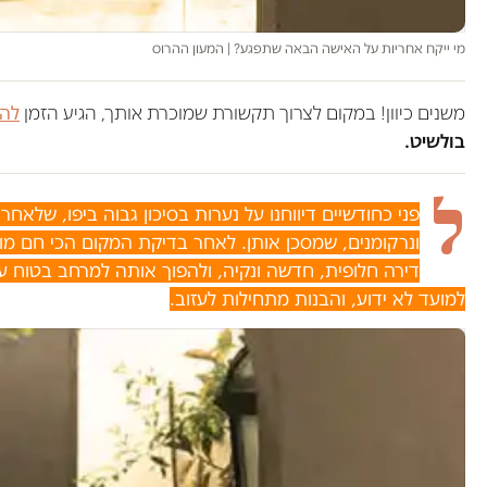
מי ייקח אחריות על האישה הבאה שתפגע? | המעון ההרוס
משנים כיוון! במקום לצרוך תקשורת שמוכרת אותך, הגיע הזמן
להש
בולשיט.
ל
פני כחודשיים דיווחנו על נערות בסיכון גבוה ביפו, שלאח
ונרקומנים, שמסכן אותן. לאחר בדיקת המקום הכי חם מול עי
דירה חלופית, חדשה ונקיה, ולהפוך אותה למרחב בטוח 
למועד לא ידוע, והבנות מתחילות לעזוב.