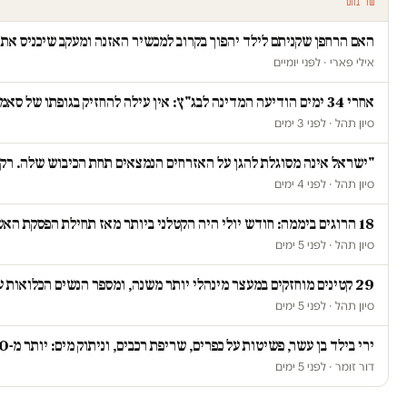
עוד בחם
האם הרחפן שקניתם לילד יהפוך בקרוב למכשיר האזנה ומעקב שיכניס א
אילי פארי · לפני יומיים
אחרי 34 ימים הודיעה המדינה לבג"ץ: אין עילה להחזיק בגופתו של סאמי ג'עסוס
סיון תהל · לפני 3 ימים
"ישראל אינה מסוגלת להגן על האזרחים הנמצאים תחת הכיבוש שלה. רק כ
סיון תהל · לפני 4 ימים
18 הרוגים ביממה: חודש יולי היה הקטלני ביותר מאז תחילת הפסקת האש ברצועת עזה
סיון תהל · לפני 5 ימים
29 קטינים מוחזקים במעצר מינהלי יותר משנה, ומספר הנשים הכלואות על רקע ביטחוני זינק ב-67 אחוז
סיון תהל · לפני 5 ימים
ירי בילד בן עשר, פשיטות על כפרים, שריפת רכבים, וניתוק מים: יותר מ-20 תקיפות ביממה אחת בגדה
דור זומר · לפני 5 ימים