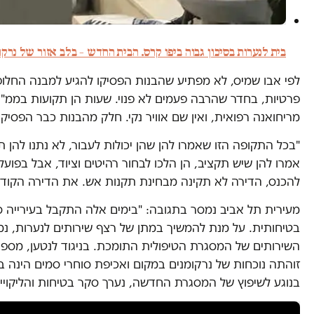
בית לנערות בסיכון גבוה ביפו קרס. הבית החדש – בלב אזור של נרקו
לפי אבו שמיס, לא מפתיע שהבנות הפסיקו להגיע למבנה החלופ
פרטיות, בחדר שהרבה פעמים לא פנוי. שעות הן תקועות בממ"ד
מריחואנה רפואית, ואין שם אוויר נקי. חלק מהבנות כבר הפסיקו להגיע. היום הייתי 
"בכל התקופה הזו שאמרו להן שהן יכולות לעבור, לא נתנו להן 
אמרו להן שיש תקציב, הן הלכו לבחור רהיטים וציוד, אבל בפו
להכנס, הדירה לא תקינה מבחינת תקנות אש. את הדירה הקודמת
מעירית תל אביב נמסר בתגובה: "בימים אלה התקבל בעירייה ס
בטיחותית. על מנת להמשיך במתן של רצף שירותים לנערות, נמ
השירותים של המסגרת הטיפולית התומכת. בניגוד לנטען, מספר
זוהתה נוכחות של נרקומנים במקום ואכיפת סוחרי סמים הינה 
בנוגע לשיפוץ של המסגרת החדשה, נערך סקר בטיחות והליקויי