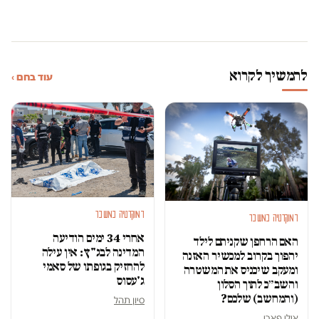
להמשיך לקרוא
עוד בחם ›
דמוקרטיה במשבר
דמוקרטיה במשבר
אחרי 34 ימים הודיעה
האם הרחפן שקניתם לילד
המדינה לבג"ץ: אין עילה
יהפוך בקרוב למכשיר האזנה
להחזיק בגופתו של סאמי
ומעקב שיכניס את המשטרה
ג'עסוס
והשב״כ לתוך הסלון
(והמחשב) שלכם?
סיון תהל
אילי פארי