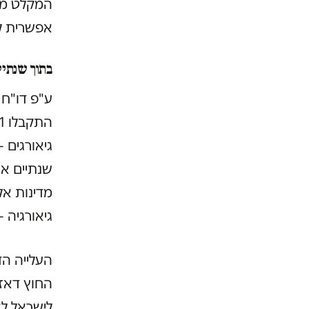
המקלט מאו
אפשרית ל
בתוך שנתיי
ע"פ דו"ח 
גיאורגיה – המהוות 46% ו
החוץ דאז 
לישראל לא