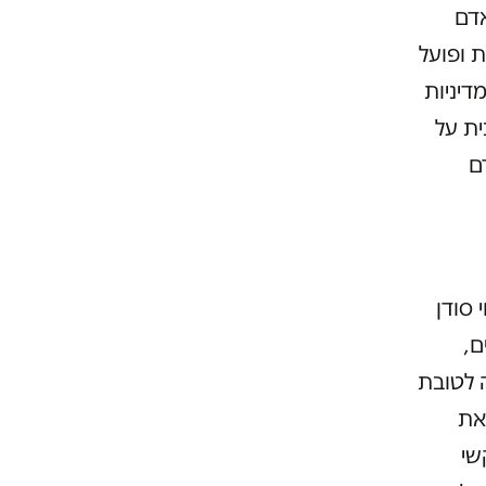
 אדם
ארגון IOM מאגד תחתיו 156 מדינות ופועל
דיניות
ית על
ם
סודן
ם,
 לטובת
את
שי