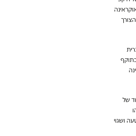
וקראינה
 בשנת 2013 בוטל גם הצורך
נות ברית
בתוקף
י אוקראינה
ד של
ו
עה ושגוי