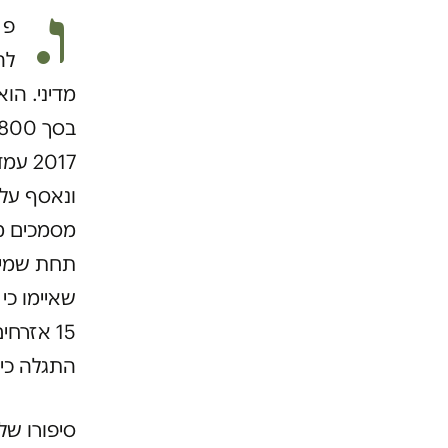
ו.
פ 
לה
מדיני. הו
ונאסף על 
תחת שמירה
15 אזרח
התגלה כי 
סיפורו של