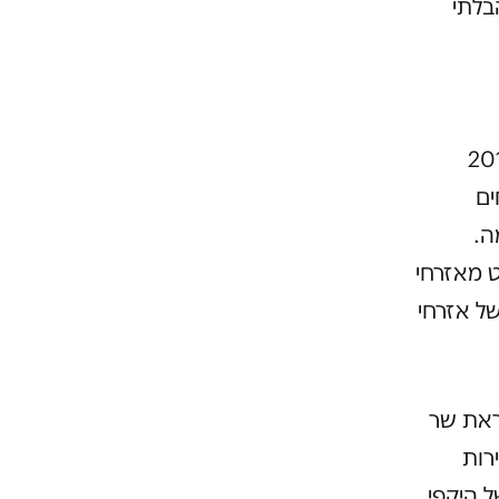
בלתי
ת 2014
 מאזרחים
אמה.
 מקלט מאזרחי
 אוקראינה, ו-3,668 בקשות של אזרחי
עקבות ההחלטה משנת 2011, בהוראת שר
רות
 היקפי