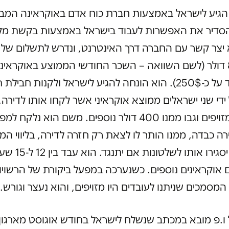
הגיע לישראל באמצעות חברת כוח אדם באוקראינה המב
סדיר את האפשרות לעבוד בישראל באמצעות בקשת מק
א יצר קשר עם החברה דרך האינטרנט, ונדרש לתשלום של ד
בסך 800 דולר (לשם השוואה – השכר החודשי הממוצע באוקראינ
2017 עמד על כ-250$). הוא הונחה להגיע לישראל ולקנות חבילת 
ידי שני ישראלים ממוצא אוקראיני אשר לקחו אותו לדירה, 
מסמכים מזויפים וגבו ממנו 400 דולר נוספים. משם הוא נל
 כבדה, ממנו הותר לו לצאת רק חזרה לדירה, בליווי המ
שאיימו כי יסגירו אותו לש
ים אוקראינים נוספים. כשנערכה במפעל ביקורת של הרשויו
המסמכים שניתנו לעובדים היו מזויפים, והוא נעצר וגורש.
 ו.פ מובא במכתב שנשלח לישראל בחודש אוגוסט מארגון