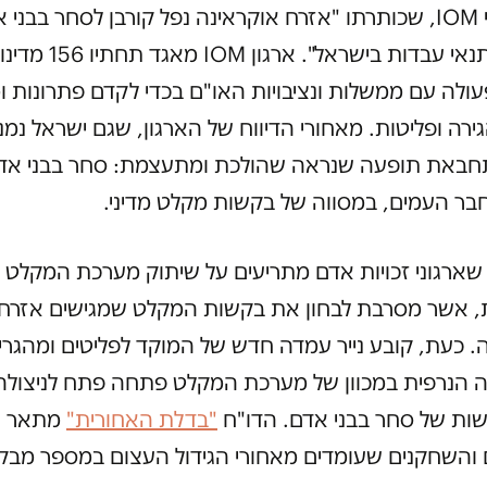
הבינלאומי IOM, שכותרתו "אזרח אוקראינה נפל קורבן לסחר בבני
והוחזק בתנאי עבדות בישראל". 
ולה עם ממשלות ונציבויות האו"ם בכדי לקדם פתרונות ומ
ירה ופליטות. מאחורי הדיווח של הארגון, שגם ישראל נמנ
תחבאת תופעה שנראה שהולכת ומתעצמת: סחר בבני אד
בר העמים, במסווה של בקשות מקלט מדיני.
שארגוני זכויות אדם מתריעים על שיתוק מערכת המקלט
, אשר מסרבת לבחון את בקשות המקלט שמגישים אזרחי 
. כעת, קובע נייר עמדה חדש של המוקד לפליטים ומהגרי
 הנרפית במכוון של מערכת המקלט פתחה פתח לניצולה
שות של סחר בבני אדם. הדו"ח
"בדלת האחורית"
מתאר 
 והשחקנים שעומדים מאחורי הגידול העצום במספר מבק