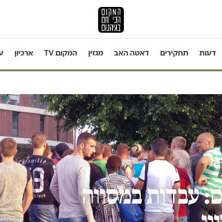
דעות
תחקירים
דאטה האב
מגזין
המקום TV
ארכיון
ע
: עבדות במסווה
ני