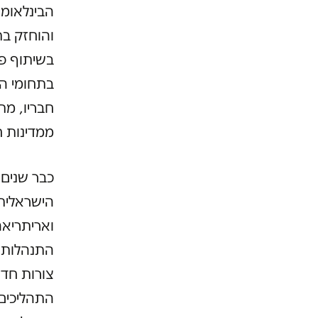
בשיתוף פע
בתחומי הג
חבריו, מ
ממדינות ח
כבר שנים 
הישראלית
ואריתריאה
התנהלותה
צורות חד
התהליכים