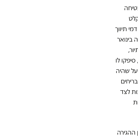
טיחה
לט
מי תיווך
ה בינואר
תיור,
סיפקו לו
קח למפעל שהיה
בריחים
לטונות אם יתנגד. הוא עבד בין 12 ל-15 שעות לצד
ת
 ההגירה