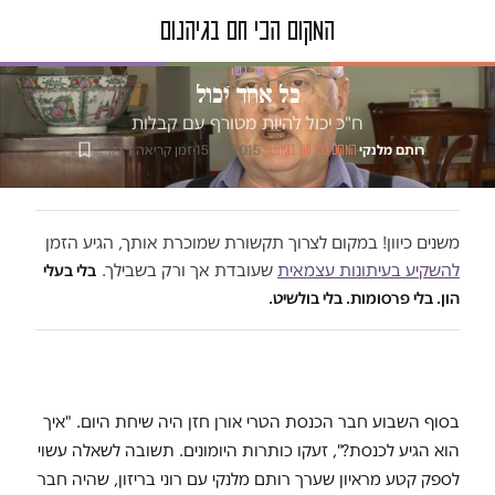
טור דעה
כל אחד יכול
ח"כ יכול להיות מטורף עם קבלות
רותם מלנקי
·
·
15.06.2015
·
זמן קריאה 1 דק׳
המקום הכי חם בגיהנום
משנים כיוון! במקום לצרוך תקשורת שמוכרת אותך, הגיע הזמן
להשקיע בעיתונות עצמאית
שעובדת אך ורק בשבילך.
בלי בעלי
הון. בלי פרסומות. בלי בולשיט.
בסוף השבוע חבר הכנסת הטרי אורן חזן היה שיחת היום. "איך
הוא הגיע לכנסת?", זעקו כותרות היומונים. תשובה לשאלה עשוי
לספק קטע מראיון שערך רותם מלנקי עם רוני בריזון, שהיה חבר