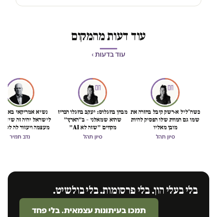
עוד דעות מהמקום
עוד בדעות ›
כשח'ליל א-רשק קיבל בחזרה את
מבחן בוזגלוס: יעקב בוזגלו הכריז
נשיא אמריקאי באמת ט
שמו גם המוות שלו הפסיק להיות
שהוא שמאלני – ב״הארץ״
לישראל יהיה זה שיציל 
מובן מאליו
מקווים ״שזה לא AI״
מעצמה ויעזור לה לסיים
הכיבוש
סיון תהל
סיון תהל
נדב תמיר
בלי בעלי הון. בלי פרסומות. בלי בולשיט.
תמכו בעיתונות עצמאית. בלי פחד