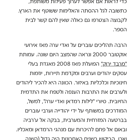
כדי לראות אם אפשר לערוך פעילות משותפת,
כתשובה לגל ההסתה והאלימות ששוטף את הארץ.
לקבוצה הצטרפו גם כאלה שאין להם קשר לבית
הספר.
הרבה תהליכים עוברים על ואדי ערה מאז אירועי
אוקטובר 2000 ונראה שהמצב היום שונה. עמותת
"מרבד ירוק"
הפועלת מאז 2008 מאגדת בעלי
עסקים יהודים וערבים ומקדמת תיירות, יוזמות
חינוכיות וכלכליות באיזור. הכוונה היא להכיר ליהודים
ולערבים את התרבות הענפה ולטפח את התדמית
החיובית. סיורי "לילות רמדאן ואדי ערה", למשל,
המודרכים במשותף על ידי יהודייה וערבי עוברים
בברטעה המזרחית והמערבית, בבקה אל ע'רביה
ובאום אל פחם להיכרות עם מנהגי הרמדאן ומאכליו.
ואכן, הביקוש בשנים האחרונות היה גדול (השנה,