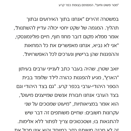
"מסר פשוט וחיובי". המפגינים בצומת כפר קרע
במשטרה זהירים "אנחנו בתוך האירועים ובתוך
תהליך. המגמה של שקט יחסי יכולה עדיין להשתנות",
אומר ממלא מקום דובר מחוז חוף, חיים פולינמונסקי,
"אני לא נביא, אנחנו מאפשרים את כל המחאות
וההפגנות שהן ברישיון ונערכים לכל האפשרויות".
יואב שטרן, שהיה בעבר כתב לענייני ערבים בעיתון
"הארץ", מגיע להפגנות כהורה לילד שלומד בבית
הספר היהודי-ערבי בכפר קרע. "גם בצד היהודי וגם
בצד הערבי אנחנו חבורת אנשים שמייצגים מיעוט",
הוא אומר במציאותיות, "מיעוט שמסכים על שני
עקרונות חשובים: שחיים משותפים זה דבר שיש
להתגאות בו; ושסכסוכים צריך לפתור ללא אלימות.
זה לא מכנה משותף רחב במיוחד והוא אינו מכיל את