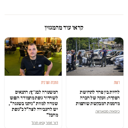
קראו עוד מהמגזין
דעות
החברה הערבית
לחיות בין פחד לתחושת
המשטרה לבג״ץ: התנאים
הפקרה: זעקה של חברה
לשחרור גופת מתמודד הנפש
מדממת המבקשת שותפות
שנורה למוות "ניתנו בשגגה",
יש להעבירה לצה"ל כ"גופת
כיפאיה מסארווה
מחבל"
דור זומר
ו
סיון תהל