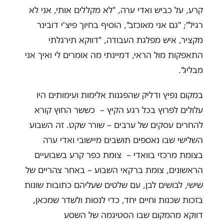
קרע, על כביש ואדי ערה, "לא מקללים אותי, אני לא
רגיל"; "גם אני מאוכזב", הוסיף בחיוך פיצ'י דובינר
מקציר, איש מפלגת העבודה, "דווקא תירגלתי
התאפקות מול הראי, דמיינתי מה אומרים לי ואיך אני
מבליג".
במקום נפיץ ודליק שהפגנות אלימות ועימותים היו
עלולים לפרוץ בכל רגע הקיץ – כששר החוץ קורא
להחרים עסקים של ערבים – שורר שקט. זה השבוע
השלישי שבו נאספים תושבים מיישובי ואדי ערה
בצומת מרכזי בוואדי – צומת כפר קרע בשבועיים
הראשונים, צומת ברקאי השבוע – באחר צהריים של
שישי, לבושים לבן, עם שלטים שעליהם כתובות שונות
בזכות שכנות וחיים יחד, כדי לנסות ולשדר שמכאן,
דווקא מהמקום שבו הסטיגמה של השסע