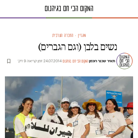
מגזין · החברה הערבית
נשים בלבן (וגם הגברים)
תאיר שכנר רוכמן
·
·
24.07.2014
·
זמן קריאה 9 דק׳
המקום הכי חם בגיהנום