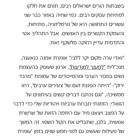
בשבתות הורים ישראלים רבים, תורם את חלקו
לפתיחת עסקים רבים. כמי שחיה באזור כבר שני
עשורים התחושה היא של נורמליזציה, פתיחות,
והעמקת הקשרים בין האנשים. אבל התהליך אטי
והתדמית עדיין רחוקה מלשקף זאת.
"ואדי ערה מקום יקר ללבי," אומרת אמנה כנאענה,
מנכ"לית
"למענך למודעות"
, ארגון שעוסק בהעצמת
נשים במגזר הערבי ומהמייסדים של עמותת "מרבד
ירוק": "היתה הפגנת זעם של צעירים ערבים", היא
ממשיכה, "וגם נכתבו דברים קשים בעיתונים על
הוואדי. הזמנתי חברות ערביות ויהודיות שלי כדי לדבר
על המצב ויצאנו מיד עם היוזמה הזאת של שרשרת
אנושית, בלבן, שתבליט את הקול השפוי. זה המשך
של פעילות שעשינו גם לפני חמש שנים בזמן 'עופרת