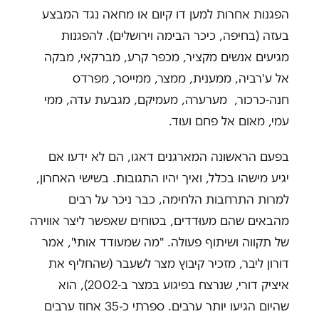
הפגנות אחרות למען דו קיום או מחאה נגד המבצע
בעזה (בחיפה, כיכר הבימה וירושלים). להפגנות
מגיעים אנשים מקציר, מכפר קרע, מברקאי, מבקה
אל ע'רביה, ממענית, ממצר, ממייסר, מפרדס
חנה-כרכור, מערערה, מעמיקם, מגבעת עדה, ממי
עמי, מאום אל פחם ועוד.
בפעם הראשונה המארגנים דאגו, הם לא ידעו אם
יגיע מישהו בכלל, ואיך יהיו התגובות. בשישי האחרון,
למרות התרחבות הלחימה, כבר ניכר על רבים
מהבאים שהם מעוּדדים, בטוחים שאפשר ליצר אווירה
של תקווה ושיתוף פעולה. "מה שמעודד אותי", אמר
דורון ליבר, מזכיר קיבוץ מצר לשעבר (שהחליף את
איציק דורי, שנרצח בפיגוע במצר ב-2002), הוא
שהיום הגיעו יותר ערבים. ספרתי כ-35 אחוז ערבים