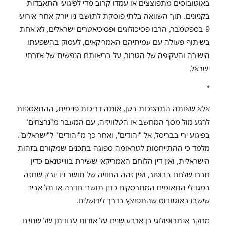
באוטובוסים מתפוצצים או עמדו קרוב מדי לפיגועי התאבדות
בקניונים. תוך השוואה בלתי פוסקת לתושבי ניו יורק אחרי אירועי
9 בספטמבר, הרבו פסיכולוגים ופסיכיאטרים ישראלים, לא אחת
בשיתוף פעולה עם עמיתיהם האמריקאים, לעסוק בהשפעתו
הישירה והעקיפה של הטרור, על בריאותם הנפשית של אזרחי
ישראל.
*
אלא שאותה התהפכות בטן, אותה דריכות פנימית, ההתאספות
לרגע מול מסך המחשב או הטלוויזיה, עם המעבר מ"נרצחים"
בפיגוע ירי בבריסל, אל "יהודים", ואחר כך מ"יהודים" ל"ישראלים",
מלמד כי ההתייחסות לטראומה ספוגה בתכנים שמקורם בזהות
הישראלית, ואין דין הלוחם האמריקאי ששירת בווייטנאם כדין
חברו שלחם בבופור, ואין זהה החוויה של תושב ניו יורק שחזה
במגדלי התאומים המתרסקים כדין תושבי חדרה או תל אביב
שישבו באוטובוס שהתפוצץ בדרך לירושלים.
מחקר אנתרופולוגי בן ארבע שנים על אודות עבודתן של שתיים