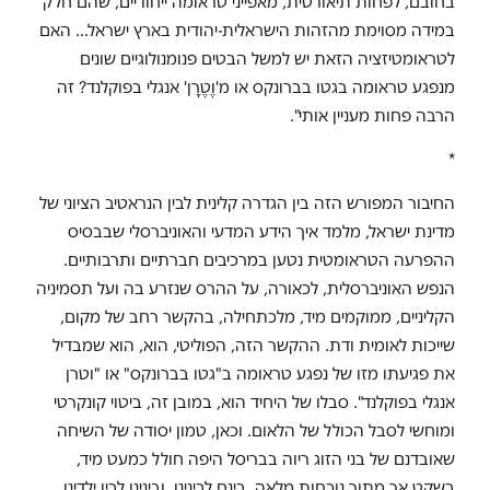
בחובם, לפחות תיאורטית, מאפייני טראומה ייחודיים, שהם חלק
במידה מסוימת מהזהות הישראלית-יהודית בארץ ישראל… האם
לטראומטיזציה הזאת יש למשל הבטים פנומנולוגיים שונים
מנפגע טראומה בגטו בברונקס או מ'וֶטֶרָן' אנגלי בפוקלנד? זה
הרבה פחות מעניין אותי".
*
החיבור המפורש הזה בין הגדרה קלינית לבין הנראטיב הציוני של
מדינת ישראל, מלמד איך הידע המדעי והאוניברסלי שבבסיס
ההפרעה הטראומטית נטען במרכיבים חברתיים ותרבותיים.
הנפש האוניברסלית, לכאורה, על ההרס שנזרע בה ועל תסמיניה
הקליניים, ממוקמים מיד, מלכתחילה, בהקשר רחב של מקום,
שייכות לאומית ודת. ההקשר הזה, הפוליטי, הוא, הוא שמבדיל
את פגיעתו מזו של נפגע טראומה ב"גטו בברונקס" או "וטרן
אנגלי בפוקלנד". סבלו של היחיד הוא, במובן זה, ביטוי קונקרטי
ומוחשי לסבל הכולל של הלאום. וכאן, טמון יסודה של השיחה
שאובדנם של בני הזוג ריוה בבריסל היפה חולל כמעט מיד,
בשקט אך מתוך נוכחות מלאה, בינם לבינינו, ובינינו לבין ילדינו.