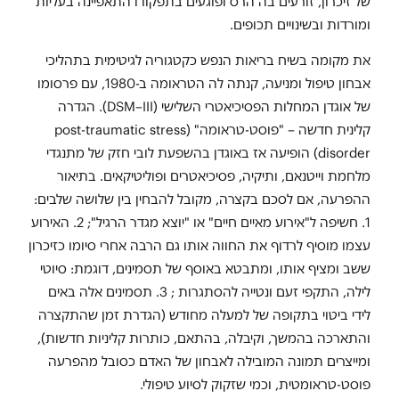
של זיכרון, זורעים בה הרס ופוגעים בתפקודו התאפיינה בעליות
ומורדות ובשינויים תכופים.
את מקומה בשיח בריאות הנפש כקטגוריה לגיטימית בתהליכי
אבחון טיפול ומניעה, קנתה לה הטראומה ב-1980, עם פרסומו
של אוגדן המחלות הפסיכיאטרי השלישי (
III
–
DSM
). הגדרה
קלינית חדשה – "פוסט-טראומה" (
post-traumatic stress
disorder
) הופיעה אז באוגדן בהשפעת לובי חזק של מתנגדי
מלחמת וייטנאם, ותיקיה, פסיכיאטרים ופוליטיקאים. בתיאור
ההפרעה, אם לסכם בקצרה, מקובל להבחין בין שלושה שלבים:
1. חשיפה ל"אירוע מאיים חיים" או "יוצא מגדר הרגיל"; 2. האירוע
עצמו מוסיף לרדוף את החווה אותו גם הרבה אחרי סיומו כזיכרון
ששב ומציף אותו, ומתבטא באוסף של תסמינים, דוגמת: סיוטי
לילה, התקפי זעם ונטייה להסתגרות ; 3. תסמינים אלה באים
לידי ביטוי בתקופה של למעלה מחודש (הגדרת זמן שהתקצרה
והתארכה בהמשך, וקיבלה, בהתאם, כותרות קליניות חדשות),
ומייצרים תמונה המובילה לאבחון של האדם כסובל מהפרעה
פוסט-טראומטית, וכמי שזקוק לסיוע טיפולי.