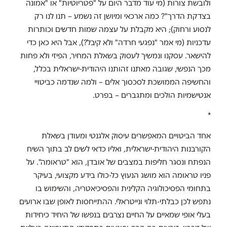
ולובשת צורות (מי עוד מדבר היום על "פטריוטיות" או "אמונה
בצדקת הדרך"? כמה ארכאי ומיושן זה נשמע – תנו לנו רק
לנסוע ורחוק); היא מקבלת על עצמה שמות חדשים וכותרות
עדכניות (מי אמר "נפגעי חרדה" ולא קיבל?), אבל היא כאן כדי
להישאר. עסקנו ונמשיך לעסוק בשאלת המחיר, הפיזי ולא פחות
מכך הנפשי, שגובה מאתנו זהותנו היהודית-ישראלית בכלל,
והחשיפה הממושכת לסכסוך אלים – ולמה שנדמה כביטויי
אנטישמיות הולכים ומתגברים – בפרט.
*
אחד הביטויים המאפשרים עיסוק אלגנטי ומעודן בשאלת
הקורבנות היהודית-ישראלית, ואליו כדאי לשים לב בתוך השיח
הנפתח ונסגר חליפות במצבים של אובדן, הוא "טראומה". על
פניו טראומה הוא מושג הנעוץ כל-כולו בידע מקצועי, בעיקר
בתחומי הפסיכולוגיה הקלינית והפסיכיאטריה, והשימוש בו
נתפש לכן כבלתי-תלוי ונייטראלי. ההתייחסות לאופן שבו ארועים
בעלי אופי שמאיים על החיים נצרבים בנפשו של היחיד כיחידות