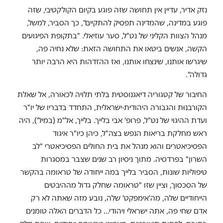
נזק אדיר, עדיין אין תחושה שזה פוגע בקיום הקולקטיבי, שזה
פוגע במדינה, שהמדינה תפסיק להתקיים", כך הסביר, למשל,
מנהל הצוות הקליני של נט"ל, סער עוזיאלי. "בתקופת הפיגועים
הקשה, אנשים ביטאו את התחושה הזאת: שלא נחיה פה,
שיגרשו אותנו, שינצחו אותנו, ואז ההזדהות היא הרבה יותר
גדולה".
החיבור של קטגוריה דיאגנוסטית בלתי תלויה לכאורה, אל שאלת
הקורבנוּת והגבורה היהודית-ישראלית, התחדד בדבריו של יו"ר
ועדת ההיגוי של נט"ל, פרופ' אבי בלייך. בלייך, אל"מ (במיל'), היה
ראש מחלקת בריאות הנפש בצה"ל, כיהן כיו"ר איגוד
הפסיכיאטרים והוא מנהל את בית החולים הפסיכיאטרי "לב
השרון" בפרדסיה. מתוך ניסיון רב שנים שצבר במסגרות
טיפוליות שונות, הסביר בלייך במה ייחודה של טראומה בהקשר
של הסכסוך, וציין שזו "טראומה שחלק גדול מההיבטים
הייחודיים שלה, מה'אימפקט' שלה, נובע מזה שאתה לא רק
אדם שחי פה, אתה ישראלי ויהודי… כל הדברים האלה טומנים