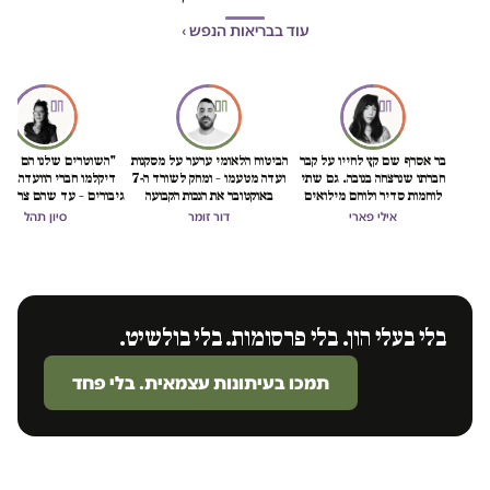
עוד בבריאות הנפש ›
בר אסרף שם קץ לחייו על קבר
הביטוח הלאומי ערער על מסקנות
"השוטרים שלנו הם גיבו
חברתו שנרצחה בנובה. גם שתי
ועדה מטעמו – ומחק לשורד ה-7
דיקלמו חברי הוועדה. גיב
לוחמות סדיר ולוחם מילואים
באוקטובר את הנכות הקבועה
גיבורים – עד שהם צריכי
התאבדו השבוע
אילי פארי
דור זומר
סיון תהל
בלי בעלי הון. בלי פרסומות. בלי בולשיט.
תמכו בעיתונות עצמאית. בלי פחד