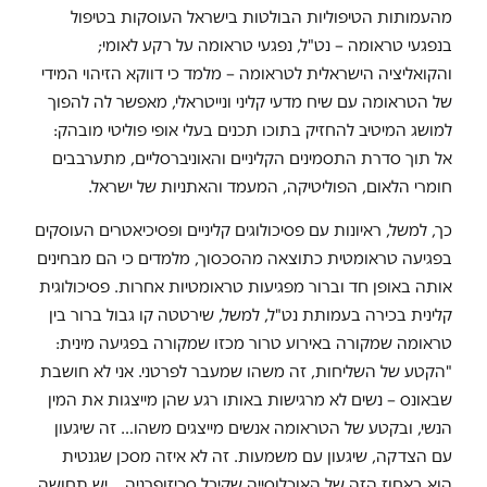
מהעמותות הטיפוליות הבולטות בישראל העוסקות בטיפול
בנפגעי טראומה – נט"ל, נפגעי טראומה על רקע לאומי;
והקואליציה הישראלית לטראומה – מלמד כי דווקא הזיהוי המידי
של הטראומה עם שיח מדעי קליני ונייטראלי, מאפשר לה להפוך
למושג המיטיב להחזיק בתוכו תכנים בעלי אופי פוליטי מובהק:
אל תוך סדרת התסמינים הקליניים והאוניברסליים, מתערבבים
חומרי הלאום, הפוליטיקה, המעמד והאתניות של ישראל.
כך, למשל, ראיונות עם פסיכולוגים קליניים ופסיכיאטרים העוסקים
בפגיעה טראומטית כתוצאה מהסכסוך, מלמדים כי הם מבחינים
אותה באופן חד וברור מפגיעות טראומטיות אחרות. פסיכולוגית
קלינית בכירה בעמותת נט"ל, למשל, שירטטה קו גבול ברור בין
טראומה שמקורה באירוע טרור מכזו שמקורה בפגיעה מינית:
"הקטע של השליחות, זה משהו שמעבר לפרטני. אני לא חושבת
שבאונס – נשים לא מרגישות באותו רגע שהן מייצגות את המין
הנשי, ובקטע של הטראומה אנשים מייצגים משהו… זה שיגעון
עם הצדקה, שיגעון עם משמעות. זה לא איזה מסכן שגנטית
הוא באחוז הזה של האוכלוסייה שקיבל סכיזופרניה… יש תחושה