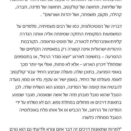
של שליחות, תחושה של קולקטיב, תחושה של מדינה, חברה,
קהילה, מקום, משפחה, ושל יהדות ושורשים" .
דבריה של הפסיכולוגית, כמו של רבים מעמיתיה, מלמדים על
המשמעות המקומית החזקה שסיפחה אליה אותה הגדרה
קלינית-אוניברסלית לכאורה, של פוסט-טראומה. הקורבנות
היהודית-ישראלית איינה קשורה רק במאפייניה הקליניים של
ההפרעה – בחשיפה לאירוע "יוצא מגדר הרגיל", או בתסמינים
שמחולל זיכרון הארוע – אלא לא פחות, ואולי אף יותר מכך
באופי הפגיעה, בתוכן שלה: פעולה שביצע היחיד עבור קולקטיב
לאומי. פעולתו של היחיד, באופן ישיר או עקיף, גלוי או סמוי, נועדה
להבטיח את קיומה של המדינה, הנפגע הוא השליח שלה. לכן
הסבל שהוא סובל מובחן מזה של אשה שנאנסה, מגבר שנפגע
בתאונת דרכים או מחולים במחלת נפש. הם לא נשלחו על ידי
המדינה אל הרחוב, אל הכביש או אל אותו פלח באוכלוסייה
הסובל ממחלה כלשהי.
"למרות שתאונות דרכים זה דבר איום ונורא ולדעתי גם הוא גורם