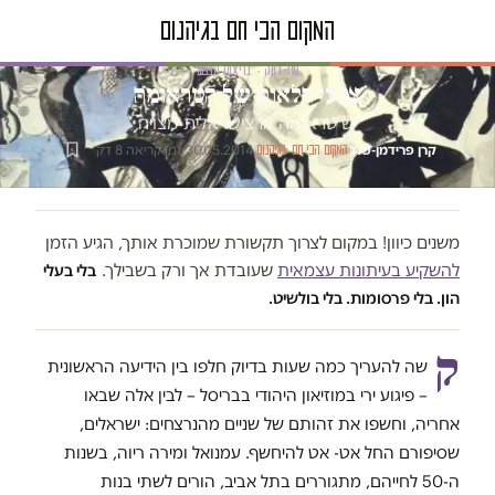
טור דעה · בריאות הנפש
צבעי הלאום של הטראומה
יש טראומה ארצישראלית מצויה
קרן פרידמן-פלג
·
·
30.05.2014
·
זמן קריאה 8 דק׳
המקום הכי חם בגיהנום
משנים כיוון! במקום לצרוך תקשורת שמוכרת אותך, הגיע הזמן
להשקיע בעיתונות עצמאית
שעובדת אך ורק בשבילך.
בלי בעלי
הון. בלי פרסומות. בלי בולשיט.
ק
שה להעריך כמה שעות בדיוק חלפו בין הידיעה הראשונית
– פיגוע ירי במוזיאון היהודי בבריסל – לבין אלה שבאו
אחריה, וחשפו את זהותם של שניים מהנרצחים: ישראלים,
שסיפורם החל אט- אט להיחשף. עמנואל ומירה ריוה, בשנות
ה-50 לחייהם, מתגוררים בתל אביב, הורים לשתי בנות