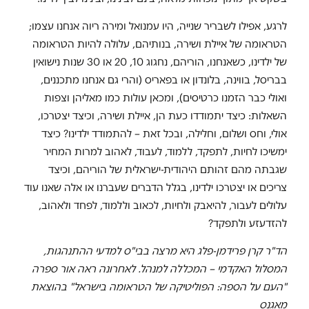
לרגע, אפילו לשבריר שנייה, היו עמנואל ומירה ריוה אנחנו עצמו;
הטראומה של איילת ושירה, בנותיהם, עלולה להיות הטראומה
של ילדינו, כשאנחנו, הוריהם, נחגוג 10, 20 או 30 שנות נישואין
בבריסל, בווינה, בלונדון או בפאריס (והרי גם אנחנו מתכננים,
ואולי כבר הזמנו כרטיסים), ומכאן עולות כמו מאליהן וצפות
השאלות: כיצד יתמודדו כעת הן, איילת ושירה, וכיצד יצטרכו,
אולי, וחס ושלום, וחלילה, ובכל זאת – להתמודד ילדינו? כיצד
ימשיכו לחיות, לתפקד, ללמוד, לעבוד, לאהוב למרות המחיר
שגבתה מהם זהותם היהודית-ישראלית של הוריהם, וכיצד
צריכים או יצטרכו ילדינו, בגלל הדברים שעברנו או אלה שאנו עוד
עלולים לעבור, להיאבק ולחיות, לכאוב וללמוד, לפחד ולאהוב,
להזדעזע ולתפקד?
הד"ר קרן פרידמן-פלג היא מרצה בבי"ס למדעי ההתנהגות,
המסלול האקדמי – המכללה למנהל.
לאחרונה ראה אור ספרה
"העם על הספה: הפוליטיקה של הטראומה בישראל" בהוצאת
מאגנס