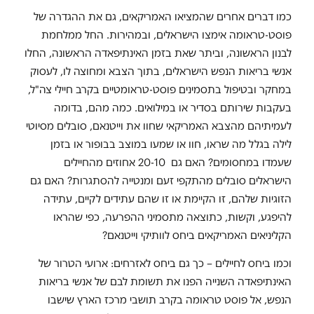
כמו דברים אחרים שהמציאו האמריקאים, גם את ההגדרה של
פוסט-טראומה אימצו הישראלים, ובמהירות. החל ממלחמת
לבנון הראשונה, וביתר שאת בזמן האינתיפאדה הראשונה, החלו
אנשי בריאות הנפש הישראלים, בתוך הצבא ומחוצה לו, לעסוק
במחקר ובטיפול בתסמינים פוסט-טראומטיים בקרב חיילי צה"ל,
בעקבות שירותם בסדיר או במילואים. כמה מהם, בדומה
לעמיתיהם מהצבא האמריקאי שחוו את וייטנאם, סובלים מסיוטי
לילה בגלל מה שראו, חוו או שמעו במוצב בבופור או בזמן
שעמדו במחסומים? האם גם 20-10 אחוזים מהחיילים
הישראלים סובלים מהתקפי זעם ומנטייה להסתגרות? האם גם
הזוגיות שלהם, זו הקיימת או זו שהם עתידים לקיים, עתידה
להיפגע, וקשות, כתוצאה מתסמיני ההפרעה, כפי שהראו
הקליניאים האמריקאים ביחס לוותיקי וייטנאם?
וכמו ביחס לחיילים – כך גם ביחס לאזרחים: ארועי הטרור של
האינתיפאדה השנייה הפנו את תשומת לבם של אנשי בריאות
הנפש, אל פוסט טראומה בקרב תושבי מרכז הארץ שישבו