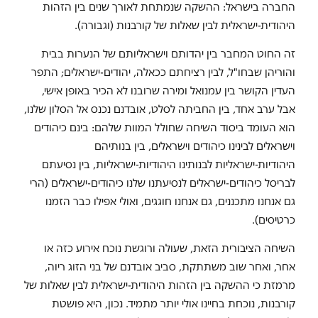
החברה בישראל: ההשקה שנמתחת לאורך שנים בין הזהות
היהודית-ישראלית לבין שאלות של קורבנות (וגבורה).
זה החוט המחבר בין יהדותם וישראליותם של הנערות בבית
והוריהן שבחו"ל, לבין רציחתם ככאלה, יהודים-ישראלים; התפר
העדין הקושר בין עמנואל ומירה שרובנו לא הכיר באופן אישי,
אבל ערב אחד, בין החביתה לסלט, אובדנם נכנס אל הסלון שלנו,
הוא העומד ביסוד השיחה שחולל המוות שלהם: בינם כיהודים
וישראלים לבינינו כיהודים וישראלים, בין בנותיהם
היהודיות-ישראליות לבנותינו היהודיות-ישראליות, בין נסיעתם
לבריסל כיהודים-ישראלים לנסיעתנו שלנו כיהודים-ישראלים (הרי
גם אנחנו מתכננים, גם אנחנו חוגגים, ואולי אפילו כבר הזמנו
כרטיסים).
השיחה הציבורית הזאת, שעולה ורוגשת נוכח אירוע כזה או
אחר, ואחר שוב משתתקת, סביב אובדנם של בני הזוג ריוה,
מרמזת כי ההשקה בין הזהות היהודית-ישראלית לבין שאלות של
קורבנות, נוכחת בחיינו אולי יותר מתמיד. נכון, היא פושטת