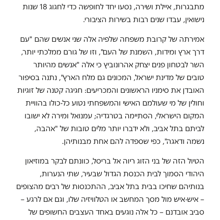
מתבגרות, איילת ושירה, נסעו יחד לחופשה כדי לחגוג 18 שנות
נישואין, עבדו שנים רבות בשירות הציבורי.
אמירתה של קרובת משפחה שלפיה אלה שני אנשים שהם "עם
דרך ארץ ומידות, השמנת של העם", וזו של גורם ממלכתי יותר,
השר לבטחון פנים יצחק אהרונוביץ כי אלה "אנשים מהיותר
טובים של מדינת ישראל, המכונים גם מלח הארץ", נתנה בסיפור
האובדן את סימניו הראשונים והמכריעים: חגיגה קטנה של זוגיות
וחולין של מי שעולמם האישי והמשפחתי נטוע כל-כולו בהוויית
המקום הישראלי, הסתיימה בטרגדיה; עמנואל ומירה לא ישובו
לביתם בתל אביב, ולא ידברו יותר מלים טובות של "אהבה,
נשמה ודאגה", כפי שספדה להם אחת מבנותיהן.
הטיול הזה של בני הזוג ריוה אל בריסל, כוונתם לבקר במוזיאון
היהודי הסמוך לבית הכנסת הגדול שבעיר, שתי הנערות,
בנותיהם שחיכו בבית בתל אביב, ההתכנסות של רבים מהצופים
– איש-איש מול מסך המחשב או הטלוויזיה שלו, וגם אם לרגע –
סביב אובדנם – כל אלה נוגעים באחד העצבים החשופים של