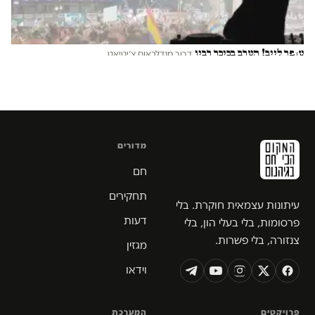
עופר לייב! הערב בכיכר רבין
דרור מנדלבאום צ׳יטיאט
מדורים
חם
תחקירים
עיתונות עצמאית חוקרת. בלי
דעות
פרסומות, בלי בעלי הון, בלי
צנזורה, בלי פשרות.
מגזין
וידאו
פרויקטים
המערכת