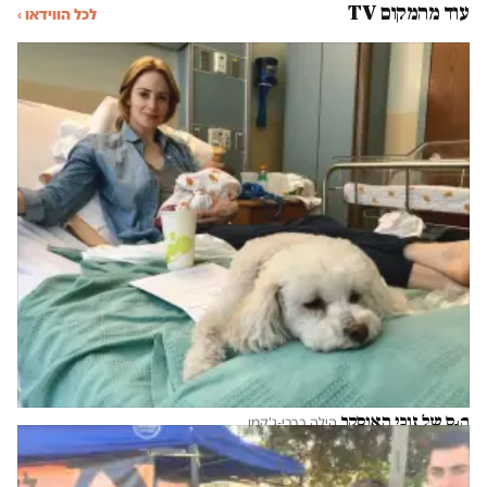
עוד מהמקום TV
לכל הווידאו ›
הנס של זוכי האוסקר
הילה ברבי-ג'קמן