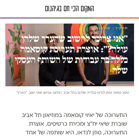
תחקיר · שחיתות
"אני צריכה לחשוב שהערך שלהן
עולה?": אוצרת תערוכת קוסאמה
כללה בה עבודות של השותף העסקי
שלה
סטיב נסימה וסוזן לנדאו בגלריה שלהם בתל אביב | צילום: אבישג שאר ישוב, "הארץ"
התערוכה של יאיוי קוסאמה במוזיאון תל אביב
שוברת שיאי יח"צ ומכירת כרטיסים. אוצרת
התערוכה, סוזן לנדאו, היא שותפה של אחד