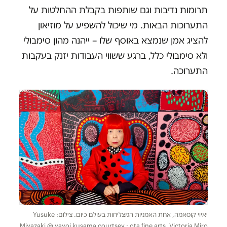
תרומות נדיבות וגם שותפות בקבלת ההחלטות על
התערוכות הבאות. מי שיכול להשפיע על מוזיאון
להציג אמן שנמצא באוסף שלו – ייהנה מהון סימבולי
ולא סימבולי כלל, ברגע ששווי העבודות יזנק בעקבות
התערוכה.
יאיוי קוסאמה, אחת האמניות המצליחות בעולם כיום. צילום: Yusuke
Miyazaki @ yayoi kusama courtsey : ota fine arts, Victoria Miro