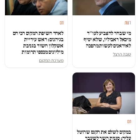
דעות
חם
מי שבחר להצביע לעו״ד
לאחר חשיפת המקום הכי חם
מיכאל ראביליו, שלא יטיף
בגיהנום: ראש עיריית
לאיראנים לעשות מהפכה
אשקלון חשוד בגניבת
מיליונים מכספי תרומות
טובה הרצל
מערכת המקום
חם
במקום לשלם את הקנס שהוטל
עליה: סגנית השר לשעבר