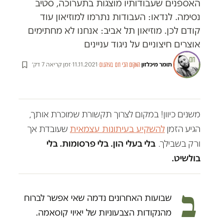
האספנים שעבודותיו מוצגות בתערוכה, סטיב
נסימה. לנדאו: העבודות נתרמו למוזיאון עוד
קודם לכן. מוזיאון תל אביב: אנחנו לא מחתימים
אוצרים חיצוניים על ניגוד עניינים
תומר מיכלזון
·
·
11.11.2021
·
זמן קריאה 7 דק׳
המקום הכי חם בגיהנום
משנים כיוון! במקום לצרוך תקשורת שמוכרת אותך,
הגיע הזמן
להשקיע בעיתונות עצמאית
שעובדת אך
ורק בשבילך.
בלי בעלי הון. בלי פרסומות. בלי
בולשיט.
ב
שבועות האחרונים נדמה שאי אפשר לברוח
מהנקודות הצבעוניות של יאיוי קוסאמה.