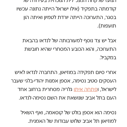
הנועז שלקחה המנכ״לית הנוכחית בעידודה של
קודמתה בתפקיד (אילו ישראל הייתה נתונה עכשיו
בסגר, התערוכה הייתה יורדת לטמיון ואיתה הון
תועפות).
אבל יש צד נוסף למעורבותה של לנדאו בהבאת
התערוכה, והוא הכובע המסחרי שהיא חובשת
במקביל.
אחרי סיום תפקידה במוזיאון, התחברה לנדאו לאיש
העסקים סטיב נסימה, אספן אמנות יהודי-בלגי שעבר
לישראל, ו
פתחה איתו
גלריה מסחרית ברחוב אחד
העם בתל אביב שנושאת את השם נסימה-לנדאו.
נסימה הוא אספן בולט של קוסאמה, ואף השאיל
למוזיאון תל אביב שלוש עבודות של האמנית.