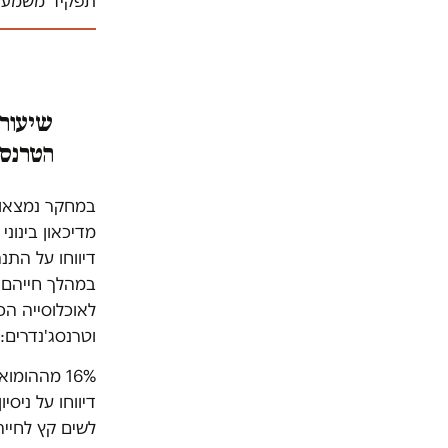
תפקיד משמעות
שיעור 
הטרנסג
במהלך חייהם,
לאוכלוסייה ה
וטרנסג'נדרים: 70% ו-77% בהתאמה
לשים קץ לחייה