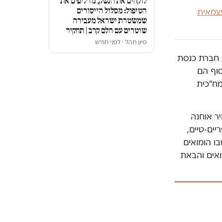
לוקחים את הנשק, מדליפים את
הטיפול: מסלול הייסורים
צמאית
שמשטרת ישראל מעבירה
שוטרים עם הלם קרב | תחקיר
סיון תהל · לפני חודש
נסטסיה מיכאלי, חברת כנסת
סוף הם
ת מח"כית
ר אוחנה
יים-טיים,
ו הומואים
ואים והבאת