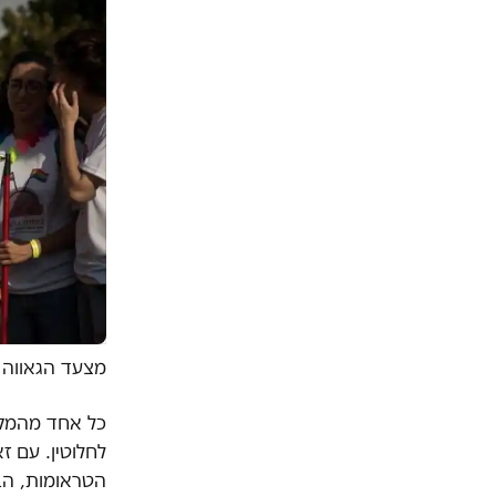
מצעד הגאווה בי
כל אחד מהמקר
לחלוטין. עם ז
הטראומות, הב