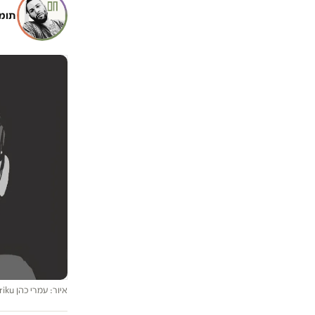
תומר
איור: עמרי כהן omriku