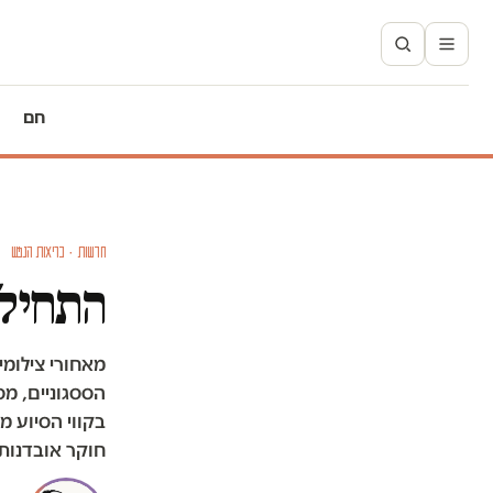
חם
חדשות · בריאות הנפש
התחילו
מאחורי צילומ
הססגוניים, מס
חוקר אובדנות: