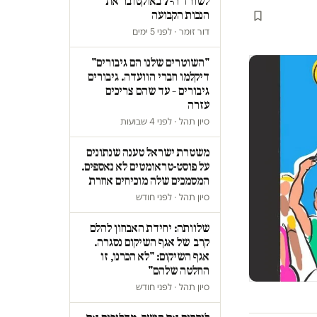
לשורד ה-7 באוקטובר את
הנכות הקבועה
דור זומר · לפני 5 ימים
"השוטרים שלנו הם גיבורים"
דיקלמו חברי הוועדה. גיבורים
גיבורים – עד שהם צריכים
עזרה
סיון תהל · לפני 4 שבועות
משטרת ישראל טענה שנתונים
על פוסט-טראומטים לא נאספים.
המסמכים שלה מוכיחים אחרת
סיון תהל · לפני חודש
שלוותה: יחידת האבחון להלם
קרב של אגף השיקום נסגרה.
אגף השיקום: "לא הכרנו, זו
החלטה שלהם"
סיון תהל · לפני חודש