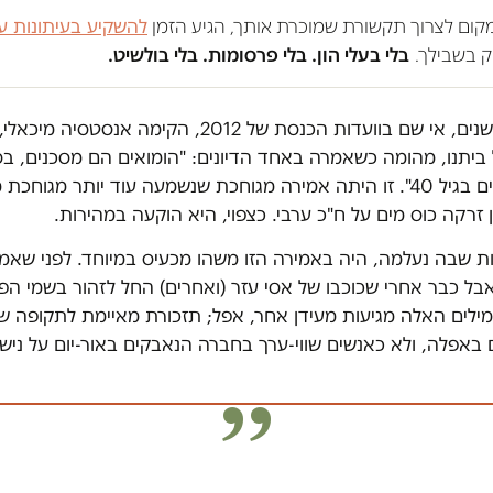
במקום לצרוך תקשורת שמוכרת אותך, הגיע הזמן
להשקיע בעיתונות ע
 בשבילך.
בלי בעלי הון. בלי פרסומות. בלי בולשיט.
פני שש שנים, אי שם בוועדות הכנסת של 2012, הקימה א
ביתנו, מהומה כשאמרה באחד הדיונים: "הומואים הם מסכנים, ב
מתאבדים בגיל 40". זו היתה אמירה מגוחכת שנשמעה עוד יותר מגוחכ
ן זרקה כוס מים על ח"כ ערבי. כצפוי, היא הוקעה במהירות.
ת שבה נעלמה, היה באמירה הזו משהו מכעיס במיוחד. לפני שאמי
בל כבר אחרי שכוכבו של אסי עזר (ואחרים) החל לזהור בשמי הפר
ילים האלה מגיעות מעידן אחר, אפל; תזכורת מאיימת לתקופה שב
ם באפלה, ולא כאנשים שווי-ערך בחברה הנאבקים באור-יום על ניש