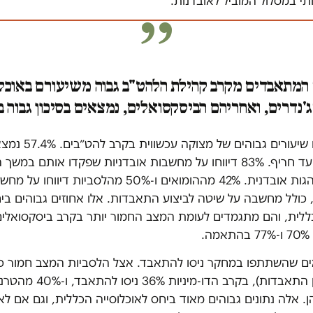
י במסלול המוביל לאובדנות.
המתאבדים מקרב קהילת הלהט"ב גבוה משיעורם באוכלו
'נדרים, ואחריהם הביסקסואלים, נמצאים בסיכון גבוה ב
במחקר נמצאו שיעורים גבוהי
דיווחו על התנהגות אובדנית. 42% מההומואים ו-50% מהלסביו
 כולל מחשבה על שיטה לביצוע התאבדות. אלו אחוזים גבוהים בי
כללית, והם מתגמדים לעומת המצב החמור יותר בקרב ביסקסואלים
.
דיווחו על ניסיון התאבדות), בקר
ן. אלה נתונים גבוהים מאוד ביחס לאוכלוסייה הכללית, וגם אם לא