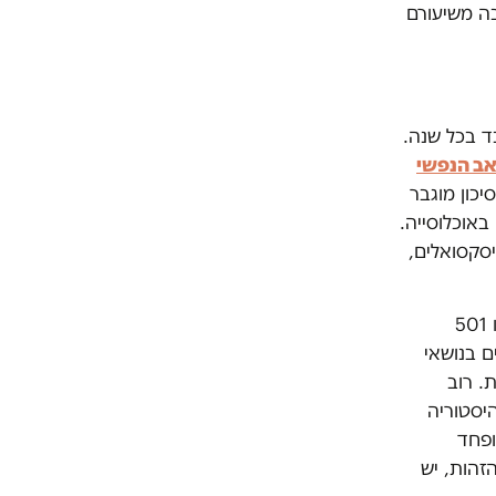
ה משיעורם
לים מנסים להתאבד בכל שנה.
אב הנפשי
כון מוגבר
אוכלוסייה.
יסקסואלים,
במחקר, שערך פרופ' לוי בלז יחד עם דני פלג מהמגמה הקלינית ברופין, השתתפו 501
ת שאלונים בנושאי
. רוב
היסטוריה
ופחד
זהות, יש