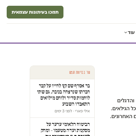
תמכו בעיתונות עצמאית
עוד
עוד בבריאות הנפש
בר אסרף שם קץ לחייו על קבר
חברתו שנרצחה בנובה. גם שתי
לוחמות סדיר ולוחם מילואים
והדגלים
התאבדו השבוע
ל הגילאים.
אילי פארי · לפני 3 ימים
 בחודשים האחרונים.
הביטוח הלאומי ערער על
מסקנות ועדה מטעמו – ומחק