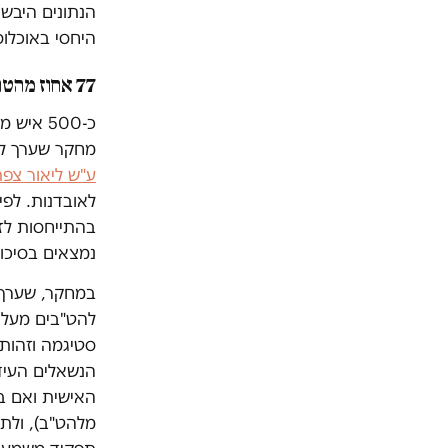
הנתונים היבש
היחסי באוכלוס
77 אחוז מהטרנסים
מחקר שערך לפנ
ע"ש ליאור צפת
לאובדנות. לפי
בהתייחסות לזה
נמצאים בסיכון
סטיגמה וזהות 
הנשאלים העידו
האישית ואם בצ
מלהט"ב), ולתה