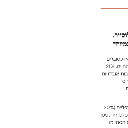
סייה.
מיוחד
ם של מצוקה עכשווית בקרב להט״בים. 57.4% נמצאו כסובלים
מדיכאון בינוני עד חריף. 83% דיווחו על מחשבות אובדניות שפקדו אותם במשך החיים. 21%
ת דיווחו על מחשבות אובדניות
חס
16% מההומואים שהשתתפו במחקר ניסו להתאבד. אצל הלסביות המצב חמור כפליים (30%
ב הדו-מיניות 36% ניסו להתאבד, ו-40% מהטרנסג׳נדריות ניסו
 הסתיימו