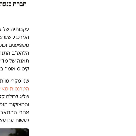
חברת כנסת
עקבותיה של א
המרכזי. שש שנ
משפיענים וכו
הלהט"ב התנחל
תאנה של מדינה
קיסוס אומר ב
שני מקרי מוו
הטרנסית מאיה
שלא לכולם קל
והמצוקות הנפש
אחרי ההתאבדו
לעשות עם עצ