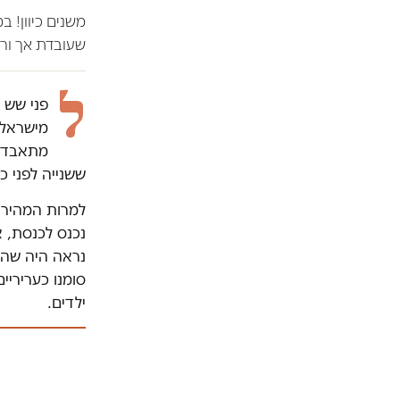
משנים כיוון! 
שעובדת אך ורק
ל
מישראל 
ששנייה לפני כ
למרות המהירו
נכנס לכנסת, א
נראה היה שהמ
סומנו כעריריי
ילדים.