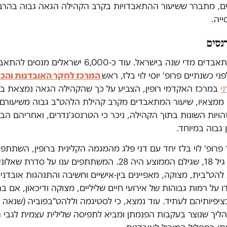
ים, מתברר ששיעור ההתאבדויות בקרב הקהילה הגאה גבוה בהרב
ייה.
כ-500 איש מתאבדים מדי שנה בישראל. עוד כ-6,000 ישרא
י כשנתיים פרופ' יוסי לוי בלז, ראש
המרכז לחקר האובדנות והכ
י
במרכז האקדמי רופין, הצביע על כך שהקהילה הגאה נמצאת בסי
 ממצאיו, שיעור המתאבדים מקרב קהילת הלהט"ב גבוה משיעורם ב
ויות השונות בתוך הקהילה, ניכר כי הטרנסג'נדרים, ואחריהם הב
 גבוה במיוחד.
להט"בים מעל גיל 18, שגילם הממוצע היה 28. המשתתפים ענו על סדר
להט"בית, מצוקה, מאפיינים בין-אישיים וחשיבה והתנהגות אובדנית
 על רמות גבוהות של אירועי חיים שליליים, מצוקה ודיכאון, אם ב
יפיותיהם לעתיד. עוד נמצא, כי לסטיגמה וללהט"בפוביה (שנאה 
ליך שנוצר בעקבות הפנמתן ומביא לתפיסה שלילית עצמית לגבי ה