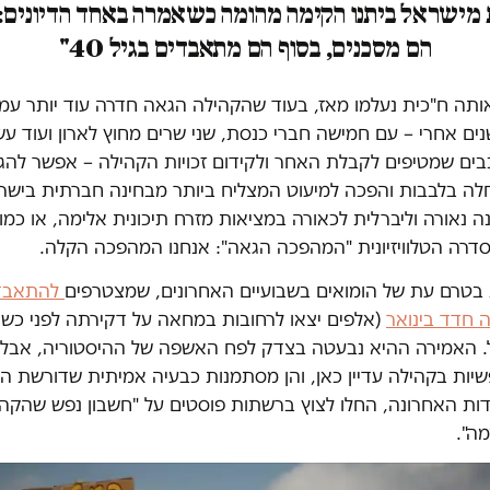
 מישראל ביתנו הקימה מהומה כשאמרה באחד הדיונים: 
הם מסכנים, בסוף הם מתאבדים בגיל 40"
ותה ח"כית נעלמו מאז, בעוד שהקהילה הגאה חדרה עוד יותר עמו
ים אחרי – עם חמישה חברי כנסת, שני שרים מחוץ לארון ועוד ע
כבים שמטיפים לקבלת האחר ולקידום זכויות הקהילה – אפשר להג
ה בלבבות והפכה למיעוט המצליח ביותר מבחינה חברתית בישר
 נאורה וליברלית לכאורה במציאות מזרח תיכונית אלימה, או כמו
סדרה הטלוויזיונית "המהפכה הגאה": אנחנו המהפכה הקלה.
ת בטרם עת של הומואים בשבועיים האחרונים, שמצטרפים
להתאבד
 חדד בינואר
(אלפים יצאו לרחובות במחאה על דקירתה לפני כשנה
. האמירה ההיא נבעטה בצדק לפח האשפה של ההיסטוריה, אבל 
יות בקהילה עדיין כאן, והן מסתמנות כבעיה אמיתית שדורשת הת
ת האחרונה, החלו לצוץ ברשתות פוסטים על "חשבון נפש שהקהי
מה".