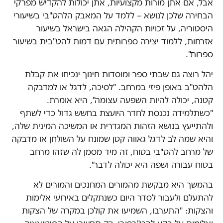
אבל, אם אתן מורות מקצועיות, אתן יכולות להקדיש מפרקי
הבחירה שלכן לנושא – ללמד על המאבק הלהט"בי בשיעורי
היסטוריה, על זכויות הקהילה הגאה בישראל בשיעור
אזרחות, ללמוד יצירה ספרותית עם דמות להט"בית בשיעור
ספרות".
יהל רוצה גם שבתי ספר ומוסדות חינוך ינכיחו את קבלת
הלהט"ב באופן פיזי במרחב. "לסיכה, לדגל או למדבקה
קטנה, יכולה להיות השפעה עצומה", היא אומרת.
"כשתלמידה נכנסת לחדר היועצת בחשש גדול כדי לשתף
ולהתייעץ בנושא הזהות המגדרית או המשיכה המינית שלה,
והיא שמה לב לדגל גאווה קטן שמונח על השולחן או מדבקה
של מרחב להט"בי בטוח, זה מיד מסמן לה שזהו מרחב
בטוח עבורה ושפה היא יכולה לדבר".
בהמשך היא מבקשת מהמורים המחנכים והמורים לא
להתעלם ולעבור לסדר היום כשנתקלים באירועי אלימות
והצקות: "התערבו, השמיעו את קולכן במקרה של הצקות