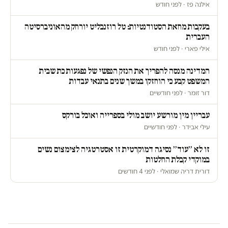
אילנה פז · לפני חודש
בעקבות מחאת הסטודנטיות: טל רוזנבליט יורחק מהאוניברסיטה
העברית
אילי פארי · לפני חודש
המדינה מנסה להפריך את הנזק הנפשי של נפגעות כת שבית
המשפט קבע כי הוחזקו במשך שנים בתנאי עבדות
דור זומר · לפני חודשיים
עבריין מין מורשע יושב מולי בספרייה ואוכל בורקס
עילי אבידר · לפני חודשיים
זו לא ״עוד״ נסיגה דמוקרטית זו אסטרטגיה לצימצום נשים
במוקדי קבלת החלטות
דורית דריה שמואלי · לפני 4 חודשים