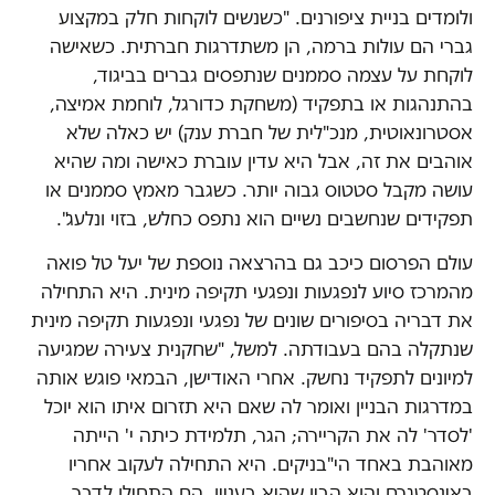
ולומדים בניית ציפורנים. "כשנשים לוקחות חלק במקצוע
גברי הם עולות ברמה, הן משתדרגות חברתית. כשאישה
לוקחת על עצמה סממנים שנתפסים גברים בביגוד,
בהתנהגות או בתפקיד (משחקת כדורגל, לוחמת אמיצה,
אסטרונאוטית, מנכ"לית של חברת ענק) יש כאלה שלא
אוהבים את זה, אבל היא עדין עוברת כאישה ומה שהיא
עושה מקבל סטטוס גבוה יותר. כשגבר מאמץ סממנים או
תפקידים שנחשבים נשיים הוא נתפס כחלש, בזוי ונלעג".
עולם הפרסום כיכב גם בהרצאה נוספת של יעל טל פואה
מהמרכז סיוע לנפגעות ונפגעי תקיפה מינית. היא התחילה
את דבריה בסיפורים שונים של נפגעי ונפגעות תקיפה מינית
שנתקלה בהם בעבודתה. למשל, "שחקנית צעירה שמגיעה
למיונים לתפקיד נחשק. אחרי האודישן, הבמאי פוגש אותה
במדרגות הבניין ואומר לה שאם היא תזרום איתו הוא יוכל
'לסדר' לה את הקריירה; הגר, תלמידת כיתה י' הייתה
מאוהבת באחד הי"בניקים. היא התחילה לעקוב אחריו
באינסטגרם והוא הבין שהיא בעניין. הם התחילו לדבר