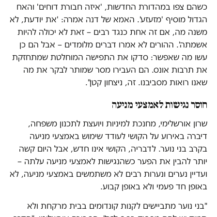
כשהם צפו במהדורת החדשות, 'איזה חבורת דוחים' והאח
הגדול מוסיף 'מזעזע'. האמא של דנה אמרה: 'את יודעת, לא
משנה מה, אם זה אחת כנגד רבים – זאת לא יכולה להיות
אשמתה'. ההורים לא אמרו דברים מלומדים – אבל הם כן
עשו מה שאפשר: סדקו את התפישה המוחלטת שמתחזקת
את תרבות אונס. הם העבירו מסר שמותר לבקר את מה
שאנו רואות מסביבנו. זה, ניצחון קטן".
חוסר נגישות לאמצעי מניעה
שרון אורשלימי, מחנכת למיניות ויועצת לתכנון משפחה,
דיברה באירוע על הקושי לעודד שימוש באמצעי מניעה
בקרב בני נוער. לדבריה, הקושי אינו חדש, אבל היום קשה
יותר להבין את הפער כשהנגישות לאמצעי מניעה עלתה –
ועדיין נערים ונערות רבים לא משתמשים באמצעי מניעה, לא
באופן חד פעמי ולא באופן קבוע.
"בני נוער מתביישים לקנות קונדומים בבית מרקחת ולא