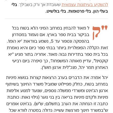
להשקיע בעיתונות עצמאית
שעובדת אך ורק בשבילך.
בלי
בעלי הון. בלי פרסומות. בלי בולשיט.
"ק
ל מאוד להבחין במרחב המיני הלא בטוח בכל
בביקור בבית ספר בארץ. אם נעמוד במסדרון
בהפסקה ונספור עד 5, נשמע בוודאות 'יא הומו'.
זאת הקללה הפופולרית ביותר בבתי ספר כיום והיא נאמרת
בכל בית ספר בתדירות גבוה מאוד. אחריה בתור מגיע "יא
קוקסינל", עדיין מאותה המשפחה", כך סיפרה ביום רביעי
האחרון תמר יהל, מנכ"לית ארגון חוש"ן.
יהל אמרה את הדברים בערב הרצאות קצרות בנושא מיניות
במרחב בטוח, כחלק מפיילוט שמוביל משרד החינוך בשיתוף
ארגון הג'וינט ומשרדי ממשלה נוספים, שנועד למנוע אלימות
מיניות ולקדם מיניות בריאה בין בני נוער (גילוי נאות: כותבת
כתבה זו הנחתה את הערב בתשלום; ש"ש). בג'וינט אומרים
ש"במשרד חינוך מורגשת עשייה גדולה במטרה לוודא שכל