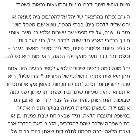
נשות ואנשי חינוך ידברו מיניות והתוצאות נראות בשטח".
הערב נפתח בהרצאה של יהל על להט"בופוביה (שנאה או
יחס שלילי ללהט"בים) בבתי הספר, נושא שבו מטפל חוש"ן
מזה 16 שנה, על ידי מפגש עם עשרות אלפי בני נוער וצוותי
חינוך ברחבי הארץ מדי שנה. לדברי יהל, בני נוער כיום
סובלים מיותר אלימות פיזית, מילולית ומינית מאשר בעבר –
וכשמדובר בבני נוער מהקהילה הגאה, האלימות היא כפולה.
יהל מונה כמה דרכים שיכולים לסייע לטפל בבעיה הזו. אחת
מהן היא שיח פתוח ונונשלנטי של המורים. "דברו עלינו", היא
פונה להורים ומחנכים. "תנו לנו נוכחות באופן אקראי ותנכיחו
אותנו ואת הלגיטימיות שלנו. נגיד שפתחתן עיתון לפני כמה
שבועות והתרגשתן מהידיעה על עברי לידר שהוא ובן זוגו
אימצו ילד. כשאתן מגיעות לכיתה בבוקר תזכירו את זה
במשפט ותעברו הלאה. נגיד שבארוחת שבת פגשתן בן או
בת משפחה שלכם שהם להט"בים, הזכירו זאת כבדרך אגב
ועברו הלאה. ככה תסמנו לתלמידות שאתן בנות ברית של