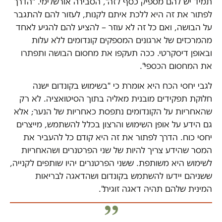
תמיד יש להם מספיק כסף לזה", הסבירה אורשלימי. "הדרך
לפתור את זה היא ללכת איתם לקנות, לעזור להם להתגבר
על הבושה, ואם כל זה לא עוזר – להציע להם להגיע לאחד
מהמרכזים של ארגונים המספקים קונדומים ללא עלות
ובאופן דיסקרטי. ככה תעקפו את מחסום הבושה ותפתרו
את המחסום הכספי".
לגבי יחסי הכח היא אומרת כי "בשימוש בקונדום ישנה
חלוקת תפקידים מובנית מאליה בתוך הסיטואציה. לא רק
שהאחריות על הקונדומים נתפסת כאחריות של הנער; אלא
גם הידע על אופן השימוש והרצון בכלל להשתמש, מייצרים
יחסי כוח. הדרך לפתור את זה היא קודם כל להעביר את
המסר שהידע צריך להיות של שני הפרטנרים ושהאחריות
לשימוש היא משותפת. ששני הפרטנרים יהיו שותפים לקנייה,
ששניהם יידעו להשתמש בקונדום ושהדאגה לבריאות
המינית שלהם תהיה דאגה זוגית".