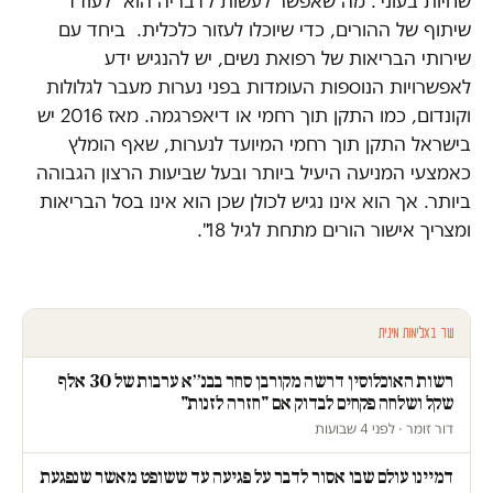
שחיות בעוני". מה שאפשר לעשות לדבריה הוא "לעודד
שיתוף של ההורים, כדי שיוכלו לעזור כלכלית. ביחד עם
שירותי הבריאות של רפואת נשים, יש להנגיש ידע
לאפשרויות הנוספות העומדות בפני נערות מעבר לגלולות
וקונדום, כמו התקן תוך רחמי או דיאפרגמה. מאז 2016 יש
בישראל התקן תוך רחמי המיועד לנערות, שאף הומלץ
כאמצעי המניעה היעיל ביותר ובעל שביעות הרצון הגבוהה
ביותר. אך הוא אינו נגיש לכולן שכן הוא אינו בסל הבריאות
ומצריך אישור הורים מתחת לגיל 18".
עוד באלימות מינית
רשות האוכלוסין דרשה מקורבן סחר בבנ״א ערבות של 30 אלף
שקל ושלחה פקחים לבדוק אם "חזרה לזנות"
דור זומר · לפני 4 שבועות
דמיינו עולם שבו אסור לדבר על פגיעה עד ששופט מאשר שנפגעת