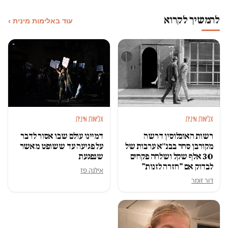
להמשיך לקרוא
עוד באלימות מינית ›
אלימות מינית
אלימות מינית
רשות האוכלוסין דרשה
דמיינו עולם שבו אסור לדבר
מקורבן סחר בבנ״א ערבות של
על פגיעה עד ששופט מאשר
30 אלף שקל ושלחה פקחים
שנפגעת
לבדוק אם "חזרה לזנות"
אילנה פז
דור זומר