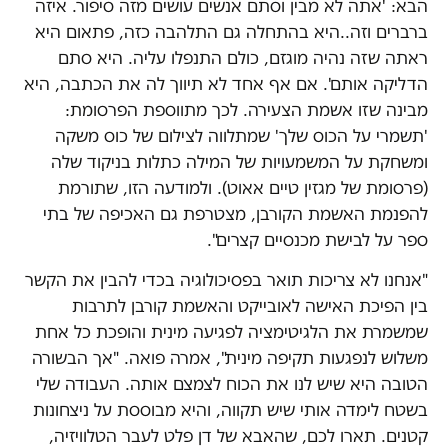
הבא: 'אתה לא מבין וסתם אנשים עושים מזה סיפור. איזה
ברברים וזה..היא בהתחלה גם התלהבה כזה, פתאום היא
ראתה שזה נהיה מוגזם, כולם התנפלו עליה. היא סתם
הדליקה אותם'. אם אף אחד לא תיווך לה את הכתבה, היא
מבינה שזו אשמת הצעירה. לכך מתווספת הפרסומת:
'תשמרי על הכוס שלך' שמתלווה לצילום של כוס משקה
ומשחקת על המשמעויות של המילה כתלות בניקוד שלה
(פרסומת של מגזין טיים אאוט). ולמודעה הזו, שתורמת
להפנמת האשמת הקורבן, מצטרפת גם האכיפה של בתי
ספר על לבישת מכנסיים קצרים".
"אנחנו לא צריכות תואר בפסיכולוגיה בכדי להבין את הקשר
בין הפיכת האישה לאובייקט והאשמת קורבן לתרבות
שמשמרת את הלגיטימציה לפגיעה מינית והופכת כל אחת
משלוש לנפגעות תקיפה מינית", אמרה פואה. "אך הבשורה
הטובה היא שיש לנו את הכוח לצמצם אותה. העבודה שלי
בשטח לימדה אותי שיש תקווה, והיא מבוססת על ניצחונות
קטנים. תארו לכם, שהאבא של דן פלט לעבר הטלוויזיה,