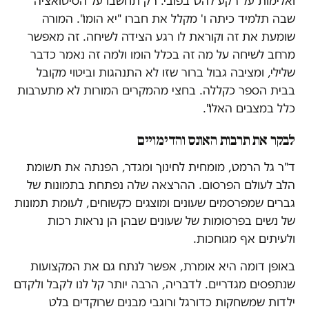
ואלימות על רקע להט"בפובי. רק תחשבו על הסיטואציה
שבה תלמיד כיתה ו' מקלל את חברו "יא הומו". המורה
שומעת את זה וקוראת לו רגע הצידה לשיחה. זה מאפשר
מרחב לשיחה על מה זה בכלל הומו ולמה זה נאמר כדבר
שלילי, ומציבה גבול ברור שזו לא התנהגות וביטוי מקובל
בבית הספר כקללה. בחצי מהמקרים המורות לא מתערבות
כלל במצבים האלו".
לבקר את תרבות האונס והדימויים
ד"ר גל הרמט, מומחית לחינוך ומגדר, הפנתה את תשומת
הלב לעולם הפרסום. ההרצאה שלה נפתחת בתמונות של
גברים שמפרסמים שעונים ומוצגים כקשוחים, לעומת תמונות
של נשים בפרסומות של שעונים שבהן הן נראות רכות
ולעיתים אף מגוחכות.
באופן דומה היא אומרת, אפשר לנתח גם את המקצועות
שנתפסים מגדריים. לדבריה, הרבה יותר קל לנו לקבל ולקדם
ילדות שמשחקות כדורגל ורוגבי מבנים שרוקדים בלט