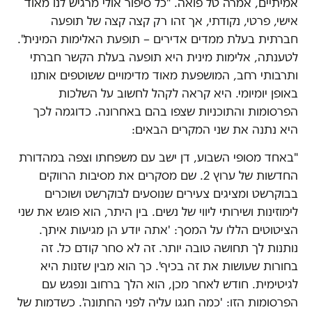
אמיתיים, אמרה טל פואה. "כל סיפור אולי מרגיש לנו מאוד
אישי, פרטי, נקודתי, אך זהו רק קצה קצה של תופעה
חברתית בעלת ממדים אדירים – תופעת האלימות המינית".
לטענתה, אלימות מינית היא תופעה בעלת הקשר חברתי
ותרבותי רחב, המושפעת מאוד מדימויים ששוטפים אותנו
באופן יומיומי. היא קראה לקהל לחשוב על השלכות
הפרסומות והתוכניות שצפו בהם באחרונה. כדוגמה לכך
היא נתנה את שני המקרים הבאים:
"באחד מסופי השבוע, דן ישב עם משפחתו וצפה במהדורת
החדשות של ערוץ 2. שם מסקרים את מסיבות הרווקים
בבוקרשט ומציגים צעירים שנוסעים לבוקרשט ושוכרים
לימוזינות ושירותי ליווי של נשים. בין היתר, הוא פוגש את שני
הציטוטים הללו על המסך: 'אתה יודע הן מגיעות איתך.
נותנות לך תחושה טובה יותר. זה לא סחר קודם כל. זה
בחורות שעושות את זה בכיף'. כך הוא מבין שזנות היא
לגיטימית. חודש לאחר מכן, הוא הלך ברחוב ונפגש עם
הפרסומות הזו: 'כמה חגגו עליה לפני החתונה'. כשדמות של