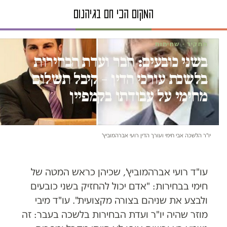
תחקיר · שחיתות
בשני כובעים: חבר ועדת הבחירות
בלשכת עורכי הדין – קיבל תשלום
מחימי על עבודתו בקמפיין
יו"ר הלשכה אבי חימי ועורך הדין רועי אברהמוביץ'
עו"ד רועי אברהמוביץ', שכיהן כראש המטה של
חימי בבחירות: "אדם יכול להחזיק בשני כובעים
ולבצע את שניהם בצורה מקצועית". עו"ד מיבי
מוזר שהיה יו"ר ועדת הבחירות בלשכה בעבר: זה