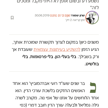
נשמע רע ובשום אופן לא הייתי מקבל ומסכים
לזה"
שרון שפורר
·
·
30.06.2019
·
המקום הכי חם בגיהנום
זמן קריאה 2 דק׳
משנים כיוון! במקום לצרוך תקשורת שמוכרת אותך,
הגיע הזמן
להשקיע בעיתונות עצמאית
שעובדת אך
ורק בשבילך.
בלי בעלי הון. בלי פרסומות. בלי
בולשיט.
כ
בר שנים שעו"ד רועי אברהמוביץ' הוא אחד
האנשים החזקים בלשכת עורכי הדין. הוא
אחד הלוחשים על אוזנו של אפי נוה. מקורב לשרה
גילה גמליאל ולבעלה עורך הדין חובב דמרי (כפי