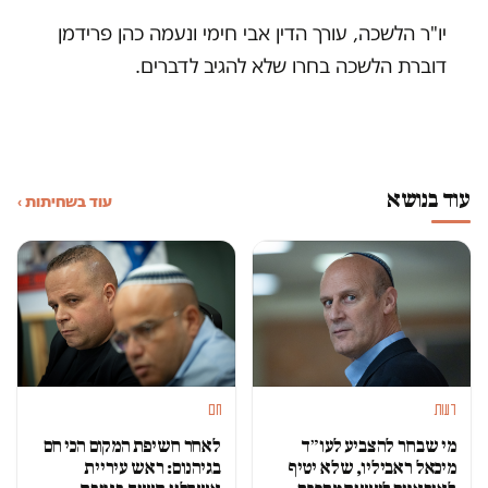
יו"ר הלשכה, עורך הדין אבי חימי ונעמה כהן פרידמן
דוברת הלשכה בחרו שלא להגיב לדברים.
עוד בנושא
עוד בשחיתות ›
דעות
חם
מי שבחר להצביע לעו״ד
לאחר חשיפת המקום הכי חם
מיכאל ראביליו, שלא יטיף
בגיהנום: ראש עיריית