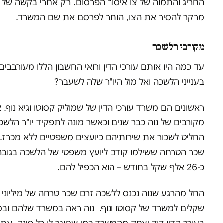
החריג והתמוה של צו איסור הפרסום. רק אחרי בקשה של 
מרקר להסיר את הצו, הותר לפרסם את שם המשרד.
מקורבי הלשכה
עד כמה היו אותם עורכי הדין ורואי החשבון הללו מעורבבים
בענייני הלשכה ואל מול היו"ר שלה לשעבר?
ראשונים הם משרד עורכי הדין של שמוליק קסוטו וגיא נוף. א
מקורבים של נוה כבר שנים וכאשר מונה לתפקיד יו"ר הלשכ
החליט לשכור את שירותיהם כיועצים משפטיים ללא מכרז.
שכר הטרחה ששילמו קודם ליועץ משפטי של הלשכה בגובה
כ-26 אלף שקל בחודש – הוא הכפיל להם.
החל מהרגע שנוה נכנס ללשכה זרם שכר טרחה של מיליוני
שקלים למשרד של קסוטו ונוף. נוה ראה במשרד שלהם ובמ
בעורך הדין דוד יצחק מהמשרד כמי שסוגר לו כל פינה. את