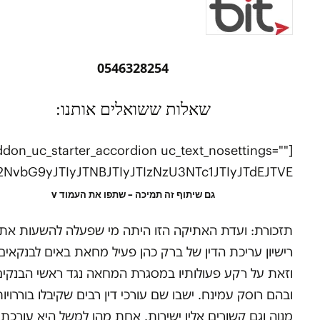
0546328254
שאלות ששואלים אותנו:
MCVENyU5NSVENyVBQSUyMCVENyVBOSVENyU5MSVENyU5MCVENyU5NCUyMCVENyU5QyVENyVBMiVENyVBOSVENyU5NSVENyVBQSUyMCVENyVBOSVENyU5OSVENyVBMCVENyU5NSVENyU5OS4lMjAlRDclQTIlRDclOTklRDclQUElRDclOTUlRDclQTAlRDclOTUlRDclQUElMjAlRDclQTklRDclOTElRDclOTAlRDclOTQlMjAlRDclOUMlRDclQTElRDclQTQlRDclQTglMjAlRDclOTAlRDclQUElMjAlRDclQTElRDclOTklRDclQTQlRDclOTUlRDclQTglRDclOUQlMjAlRDclQTklRDclOUMlMjAlRDclOTQlRDclOTAlRDclQTAlRDclQTklRDclOTklRDclOUQlMjAlRDclOTUlRDclOTQlRDclOUUlRDclQTclRDclOTUlRDclOUUlRDclOTUlRDclQUElMjAlRDclQTklRDclQTclRDclOTUlRDclOUMlRDclOUQlMjAlRDclOUMlRDclOTAlMjAlRDclQTAlRDclQTklRDclOUUlRDclQTIlMjAlRDclOTElRDclQUElRDclQTclRDclQTklRDclOTUlRDclQTglRDclQUElMjAlRDclOTQlRDclOUUlRDclQTglRDclOUIlRDclOTYlRDclOTklRDclQUEuJTIwJUQ3JUEyJUQ3JTk5JUQ3JUFBJUQ3JTk1JUQ3JUEwJUQ3JTk1JUQ3JUFBJTIwJUQ3JUE5JUQ3JTlFJUQ3JTk3JUQ3JTkxJUQ3JUE4JUQ3JUFBJTIwJUQ3JTkxJUQ3JTk5JUQ3JTlGJTIwJUQ3JTk0JUQ3JUEwJUQ3JUE3JUQ3JTk1JUQ3JTkzJUQ3JTk1JUQ3JUFBJTJDJTIwJUQ3JUE4JUQ3JTk1JUQ3JTkwJUQ3JTk0JTIwJUQ3JTkwJUQ3JUFBJTIwJUQ3JTk0JUQ3JUFBJUQ3JTlFJUQ3JTk1JUQ3JUEwJUQ3JTk0JTIwJUQ3JTk0JUQ3JTlFJUQ3JTlDJUQ3JTkwJUQ3JTk0JTIwJUQ3JTk1JUQ3JTk3JUQ3JTk1JUQ3JUE5JUQ3JUE0JUQ3JUFBJTIwJUQ3JTkwJUQ3JUFBJTIwJUQ3JTlFJUQ3JTk0JTIwJUQ3JUE5JUQ3JTkwJUQ3JTk3JUQ3JUE4JUQ3JTk5JUQ3JTlEJTIwJUQ3JTlFJUQ3JUE0JUQ3JTk3JUQ3JTkzJUQ3JTk5JUQ3JTlEJTIwJUQ3JTlDJUQ3JTk3JUQ3JUE5JUQ3JTk1JUQ3JUEzLiUzQyUyRnNwYW4lM0UlM0MlMkZzcGFuJTNFJTNDJTJGcCUzRSUzQ3AlM0UlM0NzcGFuJTIwc3R5bGUlM0QlNUMlMjJmb250LXdlaWdodCUzQSUyMDQwMCUzQiUyMGZvbnQtc2l6ZSUzQSUyMDE4cHQlM0IlNUMlMjIlM0UlM0NiJTNFJUQ3JUEyJUQ3JTk5JUQ3JUFBJUQ3JTk1JUQ3JUEwJUQ3JTk1JUQ3JUFBJTIwJUQ3JUEyJUQ3JUE2JUQ3JTlFJUQ3JTkwJUQ3JTk5JUQ3JUFBJTIwJUQ3JTlFJUQ3JTkxJUQ3JUE3JUQ3JUE4JUQ3JUFBJTIwJUQ3JTlDJUQ3JTlDJUQ3JTkwJTIwJUQ3JTlFJUQ3JTk1JUQ3JUE4JUQ3JTkwJTIwJUQ3JTk1JUQ3JUE0JUQ3JTk3JUQ3JTkzJTIwJUQ3JTkwJUQ3JUFBJTIwJUQ3JTlFJUQ3JTk1JUQ3JUE3JUQ3JTkzJUQ3JTk5JTIwJUQ3JTk0JUQ3JTlCJUQ3JTk1JUQ3JTk3JTIwJUQ3JTk1JUQ3JTlFJUQ3JTk3JUQ3JTk1JUQ3JTk5JUQ3JTkxJUQ3JUFBJTIwJUQ3JTkwJUQ3JTlBJTIwJUQ3JTk1JUQ3JUE4JUQ3JUE3JTIwJUQ3JTlDJUQ3JUE2JUQ3JTk5JUQ3JTkxJUQ3JTk1JUQ3JUE4JTIwJUUyJTgwJTkzJTIwJUQ3JTk1JUQ3JTlDJUQ3JTlCJUQ3JTlGJTIwJUQ3JTk3JUQ3JTk5JUQ3JTk5JUQ3JTkxJUQ3JUFBJTIwJUQ3JTkwJUQ3JUFBJTIwJUQ3JUFBJUQ3JTlFJUQ3JTk5JUQ3JTlCJUQ3JUFBJUQ3JTlCJUQ3JTlEJTIwJUQ3JTlCJUQ3JTkzJUQ3JTk5JTIwJUQ3JTlDJUQ3JTk0JUQ3JTlFJUQ3JUE5JUQ3JTk5JUQ3JTlBJTIwJUQ3JTlDJUQ3JUE0JUQ3JUEyJUQ3JTk1JUQ3JTlDLiUyMCVENyU5MSVENyU5NiVENyU5QiVENyU5NSVENyVBQSVENyU5QiVENyU5RCUyMCVENyVBMCVENyU5NSVENyU5QiVENyU5QyUyMCVENyU5QyVENyU5NCVENyU5RSVENyVBOSVENyU5OSVENyU5QSUyMCVENyU5QyVENyVBMiVENyVBOSVENyU5NSVENyVBQSUyMCVENyVBMiVENyU5OSVENyVBQSVENyU5NSVENyVBMCVENyU5NSVENyVBQSUyMCVENyU5NyVENyU5NSVENyVBNCVENyVBOSVENyU5OSVENyVBQSUyQyUyMCVENyU5NyVENyU5NSVENyVBNyVENyVBOCVENyVBQSUyMCVENyU5NSVENyU5MSVENyU5NSVENyVBMiVENyU5OCVENyVBQSUyMCVFMiU4MCU5MyUyMCVENyVBOSVENyU5MCVENyU5OSVENyVBMCVENyU5NCUyMCVENyU5RSVENyU5NSVENyU5NSVENyVBQSVENyVBOCVENyVBQSUyMCVENyU5QyVENyVBMiVENyVBNiVENyU5RSVENyU5NCUyMCVENyU5MCVENyU5NSUyMCVENyU5QyVENyU5MCVENyU5NyVENyVBOCVENyU5OSVENyU5RC4lM0MlMkZiJTNFJTNDJTJGc3BhbiUzRSUzQyUyRnAlM0UlM0NwJTIwc3R5bGUlM0QlNUMlMjJ0ZXh0LWFsaWduJTNBJTIwY2VudGVyJTNCJTVDJTIyJTNFJTNDc3Ryb25nJTNFJTNDc3BhbiUyMHN0eWxlJTNEJTVDJTIyY29sb3IlM0ElMjAlMjNmZmI3MTUlM0IlMjBmb250LXNpemUlM0ElMjAxOHB0JTNCJTVDJTIyJTNFJUQ3JTk0JUQ3JUE5JUQ3JUE3JUQ3JTk5JUQ3JUEyJUQ3JTk1JTIwJUQ3JTkxJUQ3JUEyJUQ3JTk5JUQ3JUFBJUQ3JTk1JUQ3JUEwJUQ3JTk1JUQ3JUFBJTIwJUQ3JUEyJUQ3JUE2JUQ3JTlFJUQ3JTkwJUQ3JTk5JUQ3JUFBJTIwJUUyJTgwJTkzJTIwJUQ3JTlCJUQ3JTlFJUQ3JTk1JTIwJUQ3JUE5JUQ3JTk0JUQ3JTk5JUQ3JTkwJTIwJUQ3JTkwJUQ3JTlFJUQ3JTk1JUQ3JUE4JUQ3JTk0JTIwJUQ3JTlDJUQ3JTk0JUQ3JTk5JUQ3JTk1JUQ3JUFBJTNBJTNDJTJGc3BhbiUzRSUzQyUyRnN0cm9uZyUzRSUzQyUyRnAlM0UlM0NwJTNFJTVCZG9uYXRlX2J1dHRvbnMlMjBidG5fY29sb3IlM0QlNUMlMjIlMjNmZmI3MTUlNUMlMjIlNUQlM0MlMkZwJTNFJTIyJTJDJTIyY29udGVudF9jb2xvciUyMiUzQSUyMiUyMzc1NzU3NSUyMiU3RCUyQyU3QiUyMnRpdGxlJTIyJTNBJTIyJUQ3JTlCJUQ3JTlFJUQ3JTk0JTIwJUQ3JTk2JUQ3JTk0JTIwJUQ3JUEyJUQ3JTk1JUQ3JTlDJUQ3JTk0JTIwJTJGJTIwJUQ3JTlDJUQ3JTkwJUQ3JTlGJTIwJUQ3JTk0JUQ3JTk1JUQ3JTlDJUQ3JTlBJTIwJUQ3JTk0JUQ3JTlCJUQ3JUExJUQ3JUEzJTIwJUQ3JUE5JUQ3JTlDJUQ3JTk5JTIwJTNGJTIyJTJDJTIyYmdfY29sb3IlMjIlM0ElMjIlMjNmZmZmZmYlMjIlMkMlMjJib3JkZXJfY29sb3IlMjIlM0ElMjIlMjNmZmI3MTUlMjIlMkMlMjJoZWFkaW5nJTIyJTNBJTIyJUQ3JTlCJUQ3JTlFJUQ3JTk0JTIwJUQ3JTk2JUQ3JTk0JTIwJUQ3JUEyJUQ3JTk1JUQ3JTlDJUQ3JTk0JTIwJTJGJTIwJUQ3JTlDJUQ3JTkwJUQ3JTlGJTIwJUQ3JTk0JUQ3JTk1JUQ3JTlDJUQ3JTlBJTIwJUQ3JTk0JUQ3JTlCJUQ3JUExJUQ3JUEzJTIwJUQ3JUE5JUQ3JTlDJUQ3JTk5JTIwJTNGJTIyJTJDJTIyaGVhZGluZ19jb2xvciUyMiUzQSUyMiUyM2ZmYjcxNSUyMiUyQyUyMmNvbnRlbnQlMjIlM0ElMjIlM0NwJTNFJTNDc3BhbiUyMHN0eWxlJTNEJTVDJTIyZm9udC13ZWlnaHQlM0ElMjA0MDAlM0IlMjBmb250LXNpemUlM0ElMjAxOHB0JTNCJTVDJTIyJTNFJTNDc3BhbiUyMHN0eWxlJTNEJTVDJTIyZm9udC13ZWlnaHQlM0ElMjA0MDAlM0IlNUMlMjIlM0UlRDclOTQlRDclOUUlRDclQTclRDclOTUlRDclOUQlMjAlRDclOUUlRDclOTUlRDclQTQlRDclQTIlRDclOUMlMjAlRDclQTIlRDclOUMlMjAlRDclOTklRDclOTMlRDclOTklMjAlRDclOUUlRDclQTIlRDclQTglRDclOUIlRDclQUElMjAlRDclQTclRDclOTglRDclQTAlRDclOTQlMjAlRDclOTUlRDclQTAlRDclOTclRDclOTUlRDclQTklRDclOTQlMjAlRDclOTQlRDclOUUlRDclOTUlRDclQTglRDclOUIlRDclOTElRDclQUElMjAlRDclOUUlRDclOTclRDclOUUlRDclOTklRDclQTklRDclOTQlMjAlRDclQTIlRDclOTUlRDclOTElRDclOTMlRDclOTklRDclOUQlMjAlRDclQTclRDclOTElRDclOTUlRDclQTIlRDclOTklRDclOUQlMjAlRDclOTUlRDclQTIlRDclOTUlRDclOTMlMjAlRDclQTIlRDclQTklRDclQTglRDclOTUlRDclQUElMjAlRDclOUIlRDclOTUlRDclQUElRDclOTElRDclOTklRDclOUQlMjAlRDclOTUlRDclOUIlRDclOTUlRDclQUElRDclOTElRDclOTUlRDclQUElMjAlRDclOTclRDclOTklRDclQTYlRDclOTUlRDclQTAlRDclOTklRDclOTklRDclOUQuJTIwJUQ3JTlFJUQ3JTk1JTVDJTIyJUQ3JTlDJTIwJUQ3JTk0JUQ3JTlFJUQ3JUE3JUQ3JTk1JUQ3JTlEJTIwJUQ3JTk0JUQ3JTk5JUQ3JTkwJTIwJUQ3JTk0JUQ3JUEyJUQ3JTk5JUQ3JUFBJUQ3JTk1JUQ3JUEwJUQ3JTkwJUQ3JTk5JUQ3JUFBJTIwJUQ3JTk2JUQ3JTk1JUQ3JTlCJUQ3JUFBJTIwJUQ3JUE0JUQ3JUE4JUQ3JUExJTIwJUQ3JUExJUQ3JTk1JUQ3JUE3JUQ3JTk1JUQ3JTlDJUQ3JTk1JUQ3JTkxJTIwJUQ3JUEyJUQ3JTk5JUQ3JUEwJUQ3JUFBJTIwJUQ3JUE0JUQ3JTk5JUQ3JUE5JUQ3JTkxJUQ3JTk5JUQ3JTk5JUQ3JTlGLiUyMCVENyU5NCVENyU5RSVENyVBNyVENyU5NSVENyU5RCUyMCVENyU5RSVENyVBMCVENyU5NCVENyU5QyUyMCVENyVBQSVENyVBNyVENyVBNiVENyU5OSVENyU5MSUyMCVENyVBOSVENyVBMCVENyVBQSVENyU5OSUyMCVENyVBOSVENyU5QyUyMDEuMiUyMCVENyU5RSVENyU5OSVENyU5QyVENyU5OSVENyU5NSVENyU5RiUyMCVENyVBOSVENyVBNyVENyU5Qy4lMjAlRDclOTElRDclOUUlRDclQTklRDclOUElMjAlRDclOTclRDclOUUlRDclQTklMjAlRDclQTklRDclQTAlRDclOTUlRDclQUElMjAlRDclQTclRDclOTklRDclOTUlRDclOUUlRDclOTUlMjAlRDclOTQlRDclQTYlRDclOUMlRDclOTklRDclOTclMjAlRDclOTQlRDclOUUlRDclQTclRDclOTUlRDclOUQlMjAlRDclOUMlRDclOTIlRDclOTklRDclOTklRDclQTElMjAlRDclOUUlRDclOTQlRDclQTclRDclOTUlRDclQTglRDclOTAlRDclOTklRDclOUQlMjAlRDclOUItMjUlMjAlRDclOTAlRDclOTclRDclOTUlRDclOTYlRDclOTklRDclOUQlMjAlRDclOUUlRDclOTQlRDclQUElRDclQTclRDclQTYlRDclOTklRDclOTElMjAlRDclOTQlRDclQTklRDclQTAlRDclQUElRDclOTklMjAlRDclOTElRDclOTAlRDclOUUlRDclQTYlRDclQTIlRDclOTUlRDclQUElMjAlRDclQTclRDclOUUlRDclQTQlRDclOTklRDclOTklRDclQTAlRDclOTklRDclOUQlMjAlRDclQTIlRDclOTUlRDclQTAlRDclQUElRDclOTklRDclOTklRDclOUQlMjAlRDclOTUlRDclOTMlRDclQTglRDclOUElMjAlRDclOTElRDclQTAlRDclOTklRDclOTklRDclOTQlMjAlRDclQTklRDclOUMlMjAlRDclQTclRDclOTQlRDclOUMlMjAlRDclQUElRDclOTUlRDclOUUlRDclOUIlRDclOTklRDclOUQlMjAlRDclQTclRDclOTElRDclOTUlRDclQTIlMjAlRDclOTElRDclOUUlRDclOTUlRDclOTMlRDclOUMlMjAlRDclOUUlRDclOTklRDclQTAlRDclOTUlRDclOTklMjAlRDclOTclRDclOTUlRDclOTMlRDclQTklRDclOTkuJTIwJUQ3JTkxJUQ3JUEyJUQ3JTk2JUQ3JUE4JUQ3JUFBJUQ3JTlBJTJDJTIwJUQ3JUEwJUQ3JTk1JUQ3JTlCJUQ3JTlDJTIwJUQ3JTlDJUQ3JTk0JUQ3JTkyJUQ3JTkzJUQ3JTk5JUQ3JTlDJTIwJUQ3JTk2JUQ3JTkwJUQ3JUFBJTIwJUQ3JTk1JUQ3JTlDJUQ3JTk0JUQ3JTkxJUQ3JTk5JUQ3JTkwJTIwJUQ3JTlDJUQ3JTkwJUQ3JTk1JUQ3JUE4JTIwJUQ3JTkwJUQ3JUFBJTIwJUQ3JTk0JUQ3JUExJUQ3JTk5JUQ3JUE0JUQ3JTk1JUQ3JUE4JUQ3JTk5JUQ3JTlEJTIwJUQ3JTlFJUQ3JTk0JUQ3JTlFJUQ3JUE3JUQ3JTk1JUQ3JTlFJUQ3JTk1JUQ3JUFBJTIwJUQ3JTk0JUQ3JTlCJUQ3JTk5JTIwJUQ3JTk3JUQ3JTlFJUQ3JTk5JUQ3JTlEJTIwJUQ3JTkxJUQ3JTkyJUQ3JTk5JUQ3JTk0JUQ3JUEwJUQ3JTk1JUQ3JTlELiUzQyUyRnNwYW4lM0UlM0MlMkZzcGFuJTNFJTNDJTJGcCUzRSUzQ3AlMjBzdHlsZSUzRCU1QyUyMnRleHQtYWxpZ24lM0ElMjBjZW50ZXIlM0IlNUMlMjIlM0UlM0NzdHJvbmclM0UlM0NzcGFuJTIwc3R5bGUlM0QlNUMlMjJjb2xvciUzQSUyMCUyM2ZmYjcxNSUzQiUyMGZvbnQtc2l6ZSUzQSUyMDE4cHQlM0IlNUMlMjIlM0UlRDclOTQlRDclQTklRDclQTclRDclOTklRDclQTIlRDclOTUlMjAlRDclOTElRDclQTIlRDclOTklRDclQUElRDclOTUlRDclQTAlRDclOTUlRDclQUElMjAlRDclQTIlRDclQTYlRDclOUUlRDclOTAlRDclOTklRDclQUElMjAlRTIlODAlOTMlMjAlRDclOUIlRDclOUUlRDclOTUlMjAlRDclQTklRDclOTQlRDclOTklRDclOTAlMjAlRDclOTAlRDclOUUlRDclOTUlRDclQTglRDclOTQlMjAlRDclOUMlRDclOTQlRDclOTklRDclOTUlRDclQUElM0ElM0MlMkZzcGFuJTNFJTNDJTJGc3Ryb25nJTNFJTNDJTJGcCUzRSUzQ3AlM0UlNUJkb25hdGVfYnV0dG9ucyUyMGJ0bl9jb2xvciUzRCU1QyUyMiUyM2ZmYjcxNSU1QyUyMiU1RCUzQyUyRnAlM0UlMjIlMkMlMjJjb250ZW50X2NvbG9yJTIyJTNBJTIyJTIzNzU3NTc1JTIyJTdEJTJDJTdCJTIydGl0bGUlMjIlM0ElMjIlRDclOTAlRDclOTklRDclOUElMjAlRDclQTIlRDclOTUlRDclOTMlMjAlRDclOTAlRDclQTQlRDclQTklRDclQTglMjAlRDclOUMlRDclQUElRDclOUUlRDclOTUlRDclOUElM0YlMjIlMkMlMjJiZ19jb2xvciUyMiUzQSUyMiUyM2ZmZmZmZiUyMiUyQyUyMmJvcmRlcl9jb2xvciUyMiUzQSUyMiUyM2ZmYjcxNSUyMiUyQyUyMmhlYWRpbmclMjIlM0ElMjIlRDclOTAlRDclOTklRDclOUElMjAlRDclQTIlRDclOTUlRDclOTMlMjAlRDclOTAlRDclQTQlRDclQTklRDclQTglMjAlRDclOUMlRDclQUElRDclOUUlRDclOTUlRDclOUElM0YlMjIlMkMlMjJoZWFkaW5nX2NvbG9yJTIyJTNBJTIyJTIzZmZiNzE1JTIyJTJDJTIyY29udGVudCUyMiUzQSUyMiUzQ3AlM0UlM0NzcGFuJTIwc3R5bGUlM0QlNUMlMjJmb250LXdlaWdodCUzQSUyMDQwMCUzQiUyMGZvbnQtc2l6ZSUzQSUyMDE4cHQlM0IlNUMlMjIlM0UlRDclQTclRDclOTUlRDclOTMlRDclOUQlMjAlRDclOUIlRDclOUMlMkMlMjAlRDclOUMlRDclQTklRDclQUElRDcl
גם שיתוף זה תמיכה – שתפו את העמוד v
תזכורת: ועדת האתיקה הזו היתה מי שפעלה להשעות את
רישיון עריכת הדין של ברק כהן פעיל מחאת באים לבנקאים
וזאת על רקע פעולותיו במסגרת המחאה נגד ראשי הבנקים
ובהם רוסק עמינח. ישבו שם עורכי דין רבים שקיבלו בוררויו
מנוה וגם קשורים אליו ישירות. אחת מהן למשל היא עורכת 