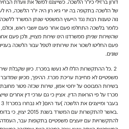
דורון ברזילי כיו"ר הלשכה. כשייצגנו למשל את וועדת הבחיר
של הלשכה בתקופה בה יורי גיא רון היה יו"ר הלשכה, היו לע
נוה טענות רבות נגד הייעוץ המשפטי שנתן המשרד ללשכה.
כלומר בלשכה התחלפו פעם אחר פעם יושבי ראש, וכולם, 
שהשירות שניתן ממשרדנו הינו שירות מצויין, ולכן פעם אחר
פעם החליטו לשכור את שירותינו לטפל עבור הלשכה בעניינ
שונים.
2 .כל ההתקשרות הללו לא נעשו במכרז. כיוון שקבלת שיר
משפטיים לא מחייבת עריכת מכרז. ההיפך, מכיוון שמדובר
בשירות המבוסס על יחסי אמון, שירות שכזה פטור מחובת
מכרז על פי הוראות הדין. אציין כי גם עורכי דין אחרים שייצג
בעבר ומייצגים את הלשכה )עד היום( לא נבחרו במכרז! 3
.באשר להתקשרות עם המשרד בשנת 2015 יצוין, כי 
להתקשרויות עם יועצים משפטיים בתקופות עבר, העמדה