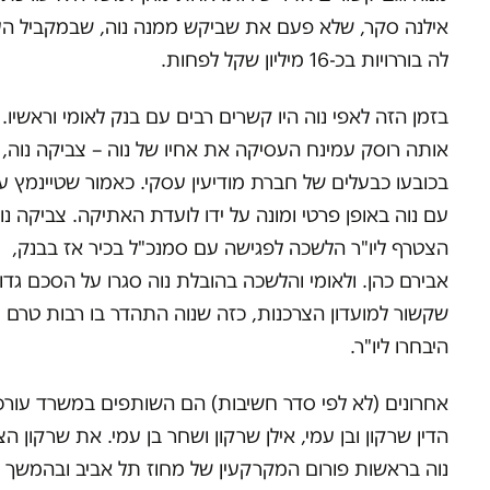
אילנה סקר, שלא פעם את שביקש ממנה נוה, שבמקביל הע
לה בוררויות בכ-16 מיליון שקל לפחות.
בזמן הזה לאפי נוה היו קשרים רבים עם בנק לאומי וראשיו.
אותה רוסק עמינח העסיקה את אחיו של נוה – צביקה נוה,
בכובעו כבעלים של חברת מודיעין עסקי. כאמור שטיינמץ ע
עם נוה באופן פרטי ומונה על ידו לועדת האתיקה. צביקה נו
הצטרף ליו"ר הלשכה לפגישה עם סמנכ"ל בכיר אז בבנק,
אבירם כהן. ולאומי והלשכה בהובלת נוה סגרו על הסכם גדו
שקשור למועדון הצרכנות, כזה שנוה התהדר בו רבות טרם
היבחרו ליו"ר.
אחרונים (לא לפי סדר חשיבות) הם השותפים במשרד עורכ
הדין שרקון ובן עמי, אילן שרקון ושחר בן עמי. את שרקון הצ
נוה בראשות פורום המקרקעין של מחוז תל אביב ובהמשך מ