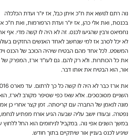
נוה רתם לנושא את ח"כ איתן כבל, אז יו"ר ועדת הכלכלה
בכנסת, ואת אלי כהן, אז יו"ר ועדת הרפורמות, ואת ח"כ אי
נחמיאס ורבין שהגיעו לכנס. זה לא היה לו קשה מדי. אף א
לא יכל לסרב אז למי שנחשב לאחד האנשים החזקים בעול
המשפט. לכל אחד מהם הבטיח שיהיה הכוכב של הכנס ויק
את כל הכותרות. ולא רק להם. גם לעו"ד ארז, המפרק של 
אור, הוא הבטיח את אותו דבר.
השניים מסוכסכים. אלא שאז כפי שסיפר מקורב לארז, הוא
מונה לנאמן של החברה עם קריסתה. זמן קצר אחרי כן אמו
נפטרה. ובעודו יושב עליה שבעה הגיע אורח מפתיע לנחמו, י
במשך השנים אפי נוה. במקביל לניחומים הוא החל ללחוץ על
שיגיע לכנס בעניין אור שיתקיים בתוך חודש.