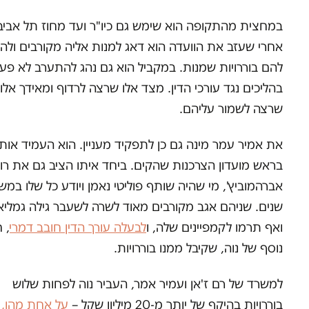
במחצית מהתקופה הוא שימש גם כיו"ר ועד מחוז תל אביב
אחרי שעזב את הוועדה הוא דאג למנות אליה מקורבים ולה
להם בוררויות שמנות. במקביל הוא גם נהג להתערב לא פע
בהליכים נגד עורכי הדין. מצד אלו שרצה לרדוף ומאידך אלו
שרצה לשמור עליהם.
את אמיר עמר מינה גם כן לתפקיד מעניין. הוא העמיד אותו
בראש מועדון הצרכנות שהקים. ביחד איתו הציב גם את רוע
אברהמוביץ', מי שהיה שותף פוליטי נאמן ויודע כל שלו במש
שנים. שניהם אגב מקורבים מאוד לשרה לשעבר גילה גמליא
ואף תרמו לקמפיינים שלה, ו
לבעלה עורך הדין חובב דמרי
, 
נוסף של נוה, שקיבל ממנו בוררויות.
למשרד של רם ז'אן ועמיר אמר, העביר נוה לפחות שלוש
בוררויות בהיקף של יותר מ-20 מיליון שקל –
על אחת מהן,