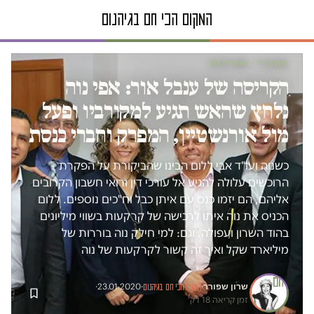
תחקיר · שחיתות
הקריסה של ענבל אור: אפי נוה
נלחץ שהאש תגיע למקורביו ופעל
מול אורנשטיין, המפרק וחברי כנסת
כשנוה ועו"ד אבי ללום הבינו שהביקורת על הפקרת
הרוכשים עלולה להגיע אל עורכי דין ורואי חשבון הקרובים
אליהם, הם יזמו כנס עם איתן כבל וח"כים נוספים. ללום
הכניס את נוה איתו לרכישה של קרקעות בשווי מיליונים
בהוד השרון ועפולה. וגם: למי חילק נוה בוררות של
מיליארד שקל ואיך זה קשור לקרקעות של נוה
שרון שפורר
·
23.01.2020
·
·
המקום הכי חם בגיהנום
זמן קריאה 18 דק׳