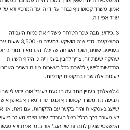
המשפטית הייתה שאין צורך במכרז היות שמדובר במשרת
אמון. משרד קסוטו נוף נבחר על ידי הוועד המרכזי ולא על יד
עו"ד אפי נוה.
3 .כידוע, גובה שכר הטרחה משקף את כמות העבודה
המושקעת. מדי שנה הושקעו למעלה מ- ,500
בעניינים שונים, ושכר הטרחה שקיבלנו הינו מאוד נמוך ביחס
שהיקף שעות זה. צריך להבין בעניין זה כי היקף השעות
הנדרשות לייעוץ ללשכת גדל בעשרות מונים בשנים האחרונ
לעומת אלה שהיו בתקופות קודמות.
4.לשאלתך בעניין התביעה הנוגעת לענבל אור: ידוע לי שהו
תביעה נגד משרד קסוטו נוף וכנגד עו"ד גיא נוף באופן אישי
שייצג בעסקאות והיה בקשר עם הלקוחות. עם זאת, אני א
לא מעורב בכך בכלל בשל העובדה שלא הייתי מעורב בייעוץ
המשפטי שניתן לחברות של הגב' אור בזמן אמת ולא פגשת