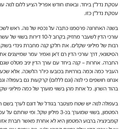
עסקת נדל"ן ביחד. ובאותו חודש אפריל הציע ללום לנוה עו
עסקת נדל"ן כזו.
בשנה האחרונה פרסמנו כתבה על נכסיו של נוה. ראש לשכ
עורכי הדין לשעבר מחזיק בקרוב ל-10 דירות בשווי של
רבות של מיליוני שקלים. את חלקן קנה מחברת גינדי בשוק
הסיטונאי, דרך עורכי הדין רם ז'אן ואמיר עמר שמייצגים את
החברה. אחרות – קנה ביחד עם עורך הדין יניב מטלס שגם 
העביר כמה וכמה בוררויות בכובעו כיו"ר הלשכה. אלא שכע
אנחנו חושפים כי לנוה (וגם לללום) קרקעות גם בעפולה וגם
בהוד השרון. כל אחת מהן בשווי מוערך של כמה מיליוני שקל
בעפולה לנוה יש שטח מצטבר בגודל של דונם לערך בשם ר
המטמון, בשווי שמוערך בכ-3 מיליון שקל. ומי שחתם ע
קומבינציה ברבוע המטמון היא לא אחרת מאשר חברת אזור