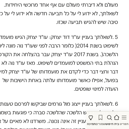
מעולם ולא דיברתי מעולם עם אף אחד מרוכשי היחידות.
לשאלתך, לא ידוע לי על כל תביעה חדשה ולא ידוע לי על כל
סיבה שיש להגיש תביעה שכזו.
5 .לשאלתך בעניין עו"ד דוד יצחק: עו"ד יצחק הגיש מועמד
לשיפוט בשנת 2014( כלומר הרבה לפני שעו"ד נוה מונה לי
הלשכה(. בשנת 2017 עו"ד יצחק עבר בהצלחה את הקו
הנהלת בתי המשפט למועמדים לשיפוט. מאז עו"ד נוה לא
דבר וחצי דבר כדי לקדם את מועמדותו של עו"ד יצחק למינו
בפועל, אפילו כאשר מועמדותו עלתה באחת הישיבות של
הועדה למינוי שופטים.
6 .לשאלתך בעניין ייצוג מול גורמים שביקשו לפרסם טענות 
הלשכה ו/או ראש הלשכה שהלשכה סברה כי פוגעות בשמה
הטוב: טענתך בעניין זה אינה נכונה. משרדנו לא מאיים על א
תפריט
בית
חיפוש
שמורים
תמיכה