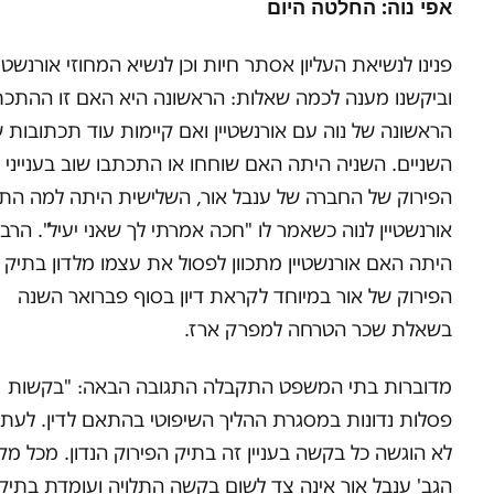
אפי נוה: החלטה היום
פנינו לנשיאת העליון אסתר חיות וכן לנשיא המחוזי אורנשטיי
וביקשנו מענה לכמה שאלות: הראשונה היא האם זו ההתכ
הראשונה של נוה עם אורנשטיין ואם קיימות עוד תכתובות 
השניים. השניה היתה האם שוחחו או התכתבו שוב בענייני 
הפירוק של החברה של ענבל אור, השלישית היתה למה התכו
אורנשטיין לנוה כשאמר לו "חכה אמרתי לך שאני יעיל". הרב
היתה האם אורנשטיין מתכוון לפסול את עצמו מלדון בתיק
הפירוק של אור במיוחד לקראת דיון בסוף פברואר השנה
בשאלת שכר הטרחה למפרק ארז.
מדוברות בתי המשפט התקבלה התגובה הבאה: "בקשות
פסלות נדונות במסגרת ההליך השיפוטי בהתאם לדין. לעת ה
לא הוגשה כל בקשה בעניין זה בתיק הפירוק הנדון. מכל מק
הגב' ענבל אור אינה צד לשום בקשה התלויה ועומדת בתיק 