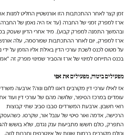
זמן קצר לאחר ההתכתבות הזו אורנשטיין החליט למנות את
ארז למפרק זמני של החברה (עד אז היה נאמן של החברה
ובהמשך התמנה למפרק קבוע). מיד אחרי הדיון שעסק במינ
ארז למפרק, יום לאחר ההתכתבות שפורסמה, עלה אורנשט
על מטוס לכנס לשכת עורכי הדין באילת אליו הוזמן על ידי נו
בכנס התייחס למינוי של ארז והסביר שמינוי מפרק זה "אמנ
מפעילים ביטוח, מפעילים את אפי
אז לאילו עורכי דין מקורבים דאגו ללום ונוה? ארבעה משרדי
עומדים במרכז הסיפור, שלושה מהם של עורכי דין ועוד אח
רואי חשבון. ארבעת המשרדים סבבו סביב שתי קבוצות
הרכישה, אדמה ואור סיטי של ענבל אור, שקרסו. כשהעסק
התפרק, כולם חששו מתביעות ענק נגדם, שלא בוששו להגי
וכולם מקורבים ברמות שונות של אינטרסים וחברות לנוה.