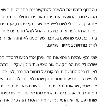
נוה דחף בזמנו את הלשכה להתקשר עם החברה, תוך שאינ
מגלה לחברי המועצה את ניגוד העניינים. תחילה מינתה מנו
את עורך הדין רלי לשם לייצג את שטיינמץ עמינח, אך כעבו
זמן, היא החליפה אותו בנוה. נוה החל לנהל מו"מ עם איתן 
בתוך כך, כפי שחשפנו בכתבה שפרסמנו לאחרונה הוא העב
לארז בוררויות במיליוני שקלים.
שטיינמץ עמינח באמצעות נוה ואיתן ארז הגיעו להסדר. הם
ישלמו לקופת הפירוק של אור סיטי 11.5 מיליון שקל – 
לא יודו בכל התרשלות בפיקוח על דוחות החברה, לא יוכלו
להגיש נגדם תביעות נוספות וכן שמם לא יותר לפרסום. הש
אורנשטיין, שבאותה תקופה קודם להיות נשיא בית המשפט
המחוזי בתל אביב בעזרת התערבותו של נוה, ומי שבעצמו
שוחח עם נוה על התיק, אישר את ההסדר הזה כולל את ה