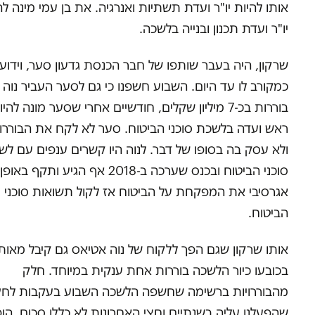
אותו להיות יו"ר ועדת תשתיות ואנרגיה. את בן עמי מינה לה
יו"ר ועדת תכנון ובנייה בלשכה.
שרקון, היה בעבר שותפו של חבר הכנסת גדעון סער, וידוע
כמקורב לו עד היום. השבוע חשפנו כי גם לסער העביר נוה
בוררות בכ-7 מיליון שקלים, חודשיים אחרי שסער מונה להי
ראש ועדה בלשכת סוכני הביטוח. סער לא לקח את הבוררו
ולא עסק בה בסופו של דבר. לנוה היו קשרים ענפים עם לש
סוכני הביטוח ובכנס שערכה ב-2018 אף הגיע ותקף באופן
אגרסיבי את המפקחת על הביטוח אז לקול תשואות סוכני
הביטוח.
אותו שרקון שגם הפך ללקוח של נוה אטיאס גם קיבל מאותו
בכובעו כיור הלשכה בוררות אחת ענקית במיוחד. חלק
מהבוררויות ברשימה שחשפה הלשכה השבוע בעקבות לחץ
שהפעלנו עליה בשנתיים וחצי האחרונות לא כללו סכום. הופ