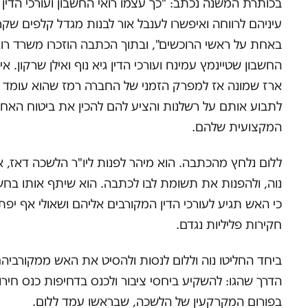
בכותרת המשנה נכתב: "כך עצמו רואי החשבון ועורכי הדין
עיניהם לרווחה ואיפשרו לענבל אור לבנות מגדל קלפים שק
באחת על ראשי הרוכשים", ובתוך הכתבה הוזכרו משרד רוא
החשבון שטיינמץ עמינח ועורכי הדין גיא נוף ואילן שרקון. אי
ארז שמונה אז למפרק הזמני של החברה רמז שהוא עומד
לתבוע אותם על רשלנות והציע להם להכין את ביטוח האחר
המקצועית שלהם.
ללום נלחץ מהכתבה. הוא מיהר לפנות ליו"ר הלשכה דאז, א
נוה, ולהפנות את תשומת לבו לכתבה. הוא שיתף אותו בח
כי האש תגיע לעורכי הדין המקורבים אליהם ושאולי אף יפת
חקירות פליליות נגדם.
ביחד החליטו נוה וללום לנסות ולהסיט את האש ממקורביהם
הדרך שהגו: להשקיע ביחסי ציבור ולכנס בדחיפות כנס חירו
בפורום המקרקעין של הלשכה, שבראשו עמד ללום.