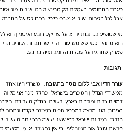
שעל עורכי הדין שלה נמנים קסוטו וז'אן. נוה אמנם אינו מופ
כאחד החתומים בעסקת הקומבינציה הזו ישירות מול אזורי
אבל לכל הפחות יש לו אינטרס כלכלי בפרויקט של החברה.
מי שמופיע בכתבות יח"צ על פרויקט רובע המטמון הוא ללו
הוא מתואר כמי ששימש עורך הדין של חברות אזורים וגרין
פארק שחתמו על עסקת הקומבינציה ברובע.
תגובות
עורך הדין אבי ללום מסר בתגובה:
"משרדי הינו אחד
ממשרדי הנדל"ן המוכרים בישראל, וכחלק מכך אני מלווה
דמויות רבות ומוכרות בארץ ובעולם. כחלק מעבודתי חיברת
ספרות והנני מרצה במספר גופים במטרה לקדם ולתרום ל
הנדל"ן במדינת ישראל כפי שאני עושה כבר יותר מעשור. לג
פרשת ענבל אור חשוב לציין כי אין למשרדי או מי מטעמי כל