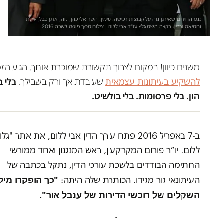
כנס החירום שאירגן נוה על קבוצות רכישה. מימין: השר אלי כהן, נוה, איתן כבל, איילת
נחמיאס ורבין. בקצה השמאלי: עו"ד אבי ללום | צילום מסך פוסט לשכה 2016
משנים כיוון! במקום לצרוך תקשורת שמוכרת אותך, הגיע הזמ
להשקיע בעיתונות עצמאית
שעובדת אך ורק בשבילך.
בלי ב
הון. בלי פרסומות. בלי בולשיט.
ב-7 באפריל 2016 פתח עורך הדין אבי ללום, את אתר "גל
ללום, יו”ר פורום המקרקעין, ראש המנגנון ואחד ממורשי
החתימה הבודדים בלשכת עורכי הדין, נתקל בכתבה של
"כך הופקרו מילי
העיתונאי גור מגידו. הכותרת שלה היתה:
השקלים של רוכשי הדירות של ענבל אור".