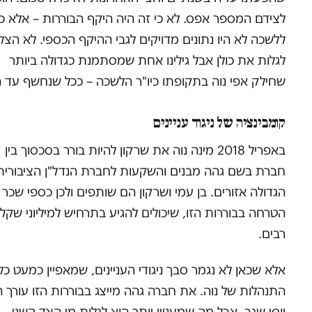
לצידם המספר אפס. לא כי זה היה היקף הבוררות – אלא כי
ללשכה לא היו נתונים מדויקים לגבי ההיקף הכספי. לא הצל
לגלות את כולן אבל גילינו אחת שמסתמנת כגדולה ביותר
שחילק אפי נוה בתקופתו כיו"ר הלשכה – ככל שנחשף עד ה
קומבינציה של ניגוד עניינים
באפריל 2018 מינה נוה את שרקון להיות בורר בסכסוך בין
חברת בשם גהה מבנים והשקעות לחברת הנדל"ן הציבורית
הגדולה אזורים. בן עמי ושרקון הם שותפים ולכן כספי שכר
הטרחה בבוררות הזו, שיכולים להגיע בתרחיש למיליוני שקל
רבים.
אלא שכאן לא נגמר סבך ניגודי העניינים, שמאפיין כמעט כל
התנהלות של נוה. את חברה גהה מייצג בבוררות הזו עורך ה
יוסי שגב, אבל מה שמעניין יותר הוא לגלות מי הצד השני