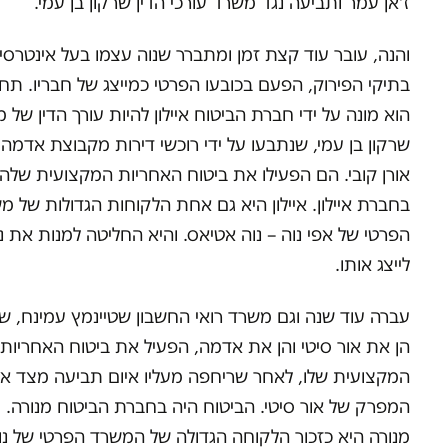
ז'אן עמר ותביעה נגד משרד עורכי הדין שרקון בן עמי.
והנה, עובר עוד קצת זמן ומתברר שנוה עצמו בעל אינטרסי
בתיקי הפירוק, הפעם בכובעו הפרטי כמייצג של חבריו. תח
הוא מונה על ידי חברת הביטוח איילון להיות עורך הדין של 
שרקון בן עמי, שנתבעו על ידי רוכשי דירות מקבוצת אדמה
אורן קובי. הם הפעילו את ביטוח האחריות המקצועית שלה
בחברת איילון. איילון היא גם אחת הלקוחות הגדולות של מ
הפרטי של אפי נוה – נוה אטיאס. והיא החליטה למנות את נ
לייצג אותו.
עברה עוד שנה וגם משרד רואי החשבון שטיינמץ עמינח, של
הן את אור סיטי והן את אדמה, הפעיל את ביטוח האחריות
המקצועית שלו, לאחר שריחפה מעליו איום תביעה מצד אר
המפרק של אור סיטי. הביטוח היה בחברת הביטוח מנורה.
מנורה היא כזכור הלקוחה הגדולה של המשרד הפרטי של נו