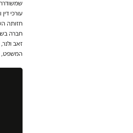
עורכי דין
חזותה הע
חברה בשם
זאב ולנר,
המשפט, כת