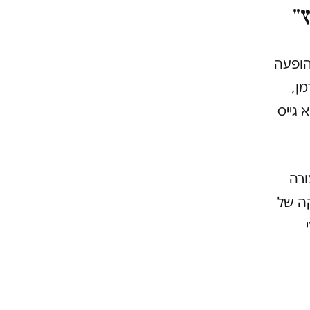
ץ"
הופעה
ן,
 גייס
ורה
קה של