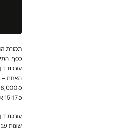
תמורת הופ
כסף. התשל
עורכת דין
האחת – ש
כ
כ-15-17 אלף שקלים לא כולל מע"מ.
עורכת דין
שונות עבו