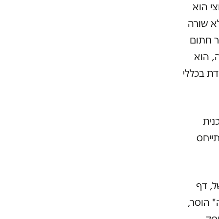
חצי הוא
לא שורה
ר חתום
ת תגובה, הוא
תוכנית עומדת בכללי
נית
להתייחס
ל, דף
" הוסר,
וסק.