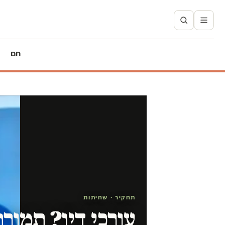
חם
תחקיר · שחיתות
עורכי דין? תמור