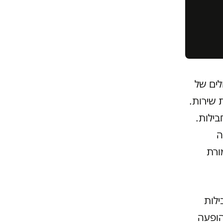
לים של
 שירות.
בילות.
ה
מורת
ילות
הופעה