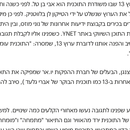
מנכ"ל ערוץ 13 שבו משודרת התוכנית הוא אבי בן טל. לפני כשנה ו
את הערוץ שנשלט על ידי הטייקון לן בלווטניק. לפני כן מי
ם בכירים בקבוצת ידיעות אחרונות של נוני מוזס, ובין הית
על מהפכת התוכן השיווקי באתר YNET. כשפנינו אליו לקבל
סירב להשיב והפנה אותנו לדוברת ערוץ 13, שמסרה: "ה
.
צנגן, הבעלים של חברת ההפקות יו.אר שמפיקה את התוכ
(ותוכניות אחרות ב-13 כמו תוכנית הבוקר של אברי גלעד ), סירב 
 שפנינו לתגובה נעשו מאחורי הקלעים כמה שינויים. למש
של התוכנית ירד מהאוויר וגם התיאור "מתמחה" ו"מומחה
ך הדין המתראיין בתוכנית מופיע בשמו ובתחום שבו הוא ע