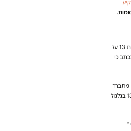
יע
ומות.
ספטמבר אשתקד הודיע דורון הרמן כתב הפלילים של חדשות 13 על
תב כי
 מתברר
כי מיזם אחד חדש מעסיק את הרמן: העיתונאי לשעבר חזר לערוץ 13 בגלגול
"