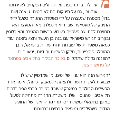
מ
על ילדי בית הספר, על הגדולים הפקחים לא ירחמו
עוד. וכן, גם על תינוקות הם לא חסים. ג'ואנה (שם
בדוי) מספרת שנעצרה על ידי משטרת ההגירה כשעל ידיה
התינוק של מעסיקיה שבו היא מטפלת. מאז המעצר היא
מחויבת להתייצב פעמיים בשבוע ברשות ההגירה והאוכלוסין
ובקרוב תגורש מישראל עם בנה בן העשר וחצי. ג'ואנה ועוד
כמאה משפחות של עובדות זרות שחיות בישראל, רובן
המוחלט פיליפיניות, חלקן נפאליות והודיות, יגיעו היום
להפגנה גדולה שתתקיים
בכיכר הבימה בתל אביב במחאה
על גירושן הצפוי
.
"הגירוש הזה הוא עניין של ימים. מי שמדמיין שיש לנו
שבועות לעשות משהו ולהצטרף למאבק, טועה", אומר אחד
הפעילים הבולטים במאבק שעובד כמורה בבתי ספר בדרום
תל אביב. "מהניסיון שלנו משטרת ההגירה מתחילה לפעול
באופן ברוטאלי ומשולח רסן מהרגע הראשון של החופש
הגדול, כשהילדים נמצאים בבתים וברחובות".