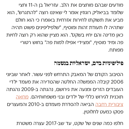
מודעים שבהם מוחצים את הלב. עזריאל בן ה-11 וחצי
שלומד בביאליק רוגוזין אומר לי שאיננו רוצה "להתגרש", הוא
מביע את תשוקתו לחירות אזרחית באומרו כי הוא חולם
שתהיה לו תעודת זהות ומוסיף, "שלפיליפינים פשוט תהיה
כאן מדינה והם יחיו בשקט". הוא מציין שהוא רק רוצה לחיות
פה ומיד מוסיף, "ומצידי אפילו למות פה" בחוש רטורי
מפותח.
פיליפיניות בדם, ישראליות בנשמה
הסיבוב הקודם של המאבק התרחש לפני עשור. לאחר שביוני
2006 קיבלה הממשלה החלטה שהסדירה את מעמד ילדי
העובדים הזרים ומנעה את גירושם, נהגתה ב-2009 נהגתה
תוכנית לגירוש כללי של ילדים ובני משפחותיהם.
מחאה
ציבורית רחבה
הביאה להסדרת מעמדם ב-2010 והמעצרים
פסקו כמעט לחלוטין.
חלפו כמה שנים של שקט, עד שב-2017 עצרה משטרת