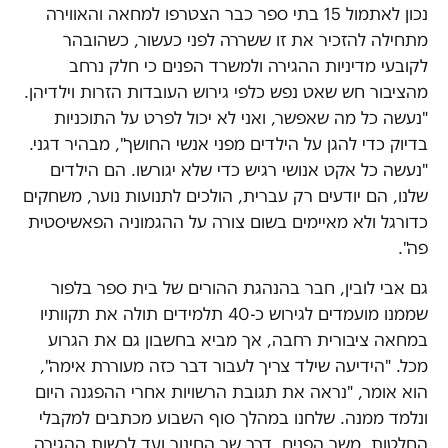
נכון לאתמול 15 בתי ספר כבר הצטרפו למחאה והאווירה
מתחילה להזכיר את זו ששררה לפני כעשור, כשהובהר
לקובעי מדיניות ההגירה ולמשרד הפנים כי חלק נרחב
מהציבור חש שאט נפש כלפי גירוש העובדות הזרות וילדיהן.
"נעשה כל מה שאפשר, ואני לא יכול לפרט על התוכניות
בדיוק כדי להגן על הילדים מפני אנשי החושך", מבהיר דגני.
"נעשה כל אקט אנושי רגיש כדי שלא יגורשו. הם הילדים
שלנו, הם יודעים רק עברית, הולכים לתנועות נוער, משחקים
כדורגל ולא מאיימים בשום צורה על ההגמוניה הפאשיסטית
פה".
גם אבי לובין, חבר בהנהגת ההורים של בית ספר בלפור
שממנו מועמדים לגירוש כ-40 תלמידים תולה את תקוותיו
במחאה ציבורית רחבה, אך מביא בחשבון גם את הגרוע
מכל. "הידיעה שילד צריך לעבור דבר כזה מעוררת אימה",
הוא אומר, "נראה את תגובת הרשויות אחרי ההפגנה היום
ונלמד ממנה. שלחנו במהלך סוף השבוע מכתבים למקבלי
החלטות, משר הפנים, דרך שר החינוך ועד לרשות ההגירה