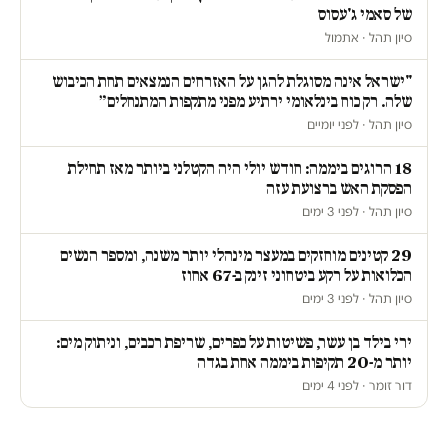
של סאמי ג'עסוס
סיון תהל · אתמול
"ישראל אינה מסוגלת להגן על האזרחים הנמצאים תחת הכיבוש
שלה. רק כוח בינלאומי ירתיע מפני מתקפות המתנחלים״
סיון תהל · לפני יומיים
18 הרוגים ביממה: חודש יולי היה הקטלני ביותר מאז תחילת
הפסקת האש ברצועת עזה
סיון תהל · לפני 3 ימים
29 קטינים מוחזקים במעצר מינהלי יותר משנה, ומספר הנשים
הכלואות על רקע ביטחוני זינק ב-67 אחוז
סיון תהל · לפני 3 ימים
ירי בילד בן עשר, פשיטות על כפרים, שריפת רכבים, וניתוק מים:
יותר מ-20 תקיפות ביממה אחת בגדה
דור זומר · לפני 4 ימים