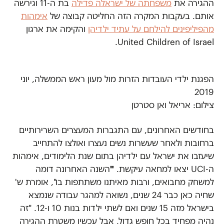
ההגירה את
משפחתה של ישראלה פדילה
בת ה-11 וגירשה
אותם. בעקבות המקרה הזה החליטה קבוצה של
אימהות
מהפיליפינים להילחם על עתיד ילדיהן
והקימה את ארגון
United Children of Israel.
הפגנת ילדי העובדות הזרות מול מעון ראש הממשלה, יוני
2019
צילום: אריאל ואן סטרטן
בחודשים האחרונים, עם התגברות המעצרים השרירותיים
ברחובות ולאחר שעשרות נשים נעצרו ואולצו להתחייב
שיעזבו את ישראל עם ילדיהן בתום שנת הלימודים, אימהות
ה-UCI יצאו למחאה עיקשת.
"
השנה האחרונה דומה
למשחק מחבואים, ורבות מאיתנו משתתפות בו", אומרת ש'
שחיה כאן כבר 24 שנים, נשואה למהגר עבודה שנמצא
בישראל מזה 15 שנים ואם לשתי ילדות בנות 10 ו-12. "זה
נהיה מפחיד בכל חופש גדול, אבל עכשיו משטרת ההגירה