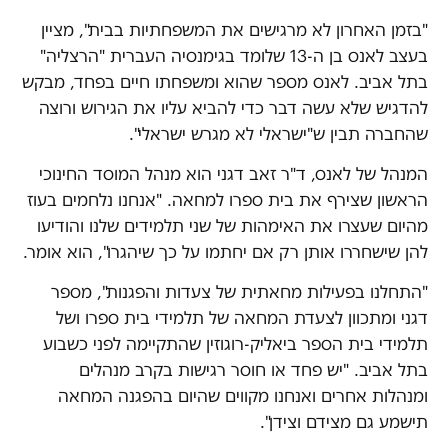
"בזמן האחרון לא מרגישים את המשפחתיות בבית", מציין
בעצב לאנס בן ה-13 שלומד בגימנסיה העברית "הרצליה"
בתל אביב. לאנס מספר שהוא ומשפחתו חיים בפחד, מבקש
להדגיש שלא עשה דבר כדי להביא עליו את הגירוש ורוצה
שהחברה תבין ש"ישראלי לא מגרש ישראלי".
המנהל של לאנס, ד"ר זאב דגני הוא מנהל המוסד החינוכי
הראשון שצירף את בית ספרו למחאה. "אנחנו נלחמים בעוז
מהיום שעצרו את האימהות של שני תלמידים שלנו והודיעו
להן שישחררו אותן רק אם יחתמו על כך שיהגרו", הוא אומר.
"התחלנו בפעילות מחאתית של צעדות והפגנות", מספר
דגני ומתכוון לצעדת המחאה של תלמידי בית ספרו ושל
תלמידי בית הספר ביאליק-רוגוזין שהתקיימה לפני כשבוע
בתל אביב. "יש פחד או חוסר רגישות בקרב מנהלים
ומנהלות אחרים ואנחנו מקווים שהיום בהפגנה המחאה
תישמע גם מצידם וצידן".