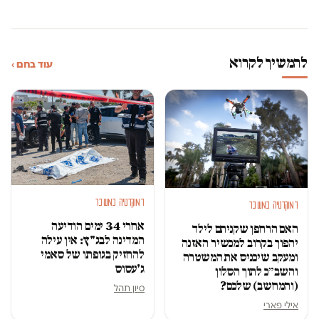
להמשיך לקרוא
עוד בחם ›
דמוקרטיה במשבר
דמוקרטיה במשבר
אחרי 34 ימים הודיעה
האם הרחפן שקניתם לילד
המדינה לבג"ץ: אין עילה
יהפוך בקרוב למכשיר האזנה
להחזיק בגופתו של סאמי
ומעקב שיכניס את המשטרה
ג'עסוס
והשב״כ לתוך הסלון
(והמחשב) שלכם?
סיון תהל
אילי פארי