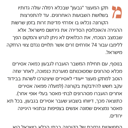
מ
תקן המעצר "גבעון" שבכלא רמלה עולה גדותיו
בשלושת השבועות האחרונים. עד להתפרצות
הקורונה נכלאו בו אזרחי מדינות זרות בזמן שרשות
ההגירה והאוכלוסין הסדירה את גירושם מישראל. אלא
שבמצב הנוכחי, את הכלואים לא ניתן לגרש והמקום הפך
ללימבו עבור 74 אזרחים זרים אשר תלויים נגדם צווי הרחקה
מישראל.
בנוסף, עם תחילת המשבר הועברו לגבעון כמאה אסירים
מכלא סהרונים שמסוכנותם מוערכת כנמוכה, לאחר שזה
הוסב למתקן מעצר ייעודי לאסירים שיצטרכו לשהות בבידוד
עקב חשש להידבקות בקורונה (למעלה ממאה אסירים
אחרים הועברו מסהרונים לבתי מאסר בעלי אופי אחר).
כתוצאה מכך, דיווחו בשבוע שעבר אסירים בגבעון, בכל תא
מאסר נמצאים שמונה אנשים בצפיפות ובתנאי היגיינה
ירודים.
התפשטות נרחבת של הקורונה בבתי הכלא בישראל היא