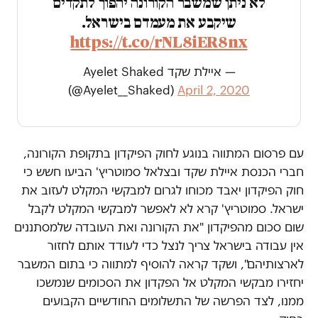
לא ניתן שמשבר הקורונה יהפוך לתקדים
שיקבע את מעמדם בישראל.
https://t.co/rNL8iER8nx
— איילת שקד Ayelet Shaked
(@Ayelet__Shaked)
April 2, 2020
עם פרסום המתווה בנוגע לחוק הפיקדון בתקופת הקורונה,
חברי הכנסת איילת שקד ובצלאל סמוטריץ' הביעו חשש כי
חוק הפיקדון יאבד מכוחו לגרום למבקשי המקלט לעזוב את
ישראל. סמוטריץ' קרא לא לאפשר למבקשי המקלט לקבל
שום סכום מהפיקדון "את הקורונה ואת העובדה שלמסתננים
אין עבודה בישראל צריך לנצל כדי לעודד אותם לחזור
לארצותיהם", ושקד קראה להוסיף למתווה כי בתום המשבר
יחזירו מבקשי המקלט אל הפקדון את הסכומים שנמשכו
ממנו, לצד הפרשה של התשלומים החודשיים הקבועים