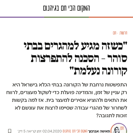
חדשות · חם
"כשזה מגיע למהגרים בבתי
סוהר – הסכנה להתפרצות
קורונה נעלמת"
התפשטות נרחבת של הקורונה בבתי הכלא בישראל היא
רק עניין של זמן, והמדינה פועלת כדי לשקול מעצרים, לרווח
את התאים ולהוציא אסירים למעצר בית. אז למה בקשות
לשחרור של מהגרי עבודה שסיימו לרצות את עונשם לא
זוכות לתגובה?
מאשה אברבוך
·
·
02.04.2020
·
זמן קריאה 5 דק׳
המקום הכי חם בגיהנום