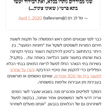
שני מבודדים נותרו בכלא, ואת הבידוד יעשו
בתא פרטי ( שאינו צינוק…)
— טל לב רם (@tallevram)
April 1, 2020
כבר לפני שבועיים חתם ראש הממשלה על תקנות לשעת
חירום המורות לשופטים לשקול את "חיוניות המעצר", בין
היתר בהתחשב ב"סיכון להידבקות העצור בנגיף הקורונה
בעת שהותו במעצר ומצב הכליאה באותה עת; . במקביל,
בשירות בתי הסוהר החלו לפעול לריווח התאים בבתי הכלא
הפליליים כדי להקטין את סיכויי ההדבקה
והורו על שחרור
למעצר בית של 500 אסירים
, שאינם נאשמים או מורשעים
בעבירות מין ועבירות אלימות במשפחה.
המוקד לפליטים ומהגרים פנה בשבוע שעבר לשר הפנים
אריה דרעי ולשר המשפטים אמיר אוחנה, בבקשה לפעול
לשחרורם גם של הכלואים בגבעון. "אנחנו פועלים לשחרור