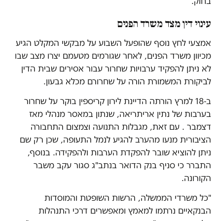
בחוק.
עינוי דין מצד משרד הפנים
אמצעי לחץ נוסף שהופעל השבוע על מבקשי המקלט הגיע
מכיוון משרד הפנים, לאחר שגורמים מטעמם יצרו מצב שבו
לא ניתן להפקיד ערבויות שחרור עבור אסירים שבית הדין
לביקורת המשמורת הורה על שחרורם מכלא גבעון.
ב-18 למרץ הורתה הדיינת לירון קריספין בוקר על שחרור
בערבות של נתין אריתריאה, שנתון במאסר מנהלי מאז
דצמבר . עם זאת, מגבלות התנועה וצמצום התחבורה
הציבורית מנעו מהערב להגיע לנמל התעופה, שכן רק שם
ניתן להוציא שובר להפקדת הערבות ולהפקידה. בנוסף,
התברר כי סניף בנק הדואר בנתב"ג סגור עקב משבר
הקורונה.
"כל משרדי הממשלה, הרשות השופטת והמוסדות
הבנקאיים נרתמו למאמץ ומאפשרים דרכי התנהלות