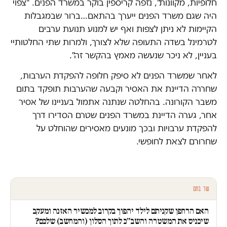
חלופיות, מקוונות", נזפה קריספין בוקר במשרד הפנים. "צפוי
היה שגם משרד הפנים ייערך בהתאם…ברור שבמגבלות
הקיימות לא ניתן לצפות ואף יש למנוע תנועת ערבים
לטרמינל בשדה התעופה שלא לצורך, ולמרות שתי החלטותיי
בעניין, לא ניכר שנעשה מאמץ בהקשר זה".
לאחר שמשרד הפנים לא סיפק חלופה להפקדת הערבות,
שחררה הדיינת את האסיר וקבעה שהערבות תופקד בתום
משבר הקורונה. בהחלטה שנתנה אתמול בעניינו של אסיר
אחר, גערה הדיינת במשרד הפנים שטרם הסדירו דרך
להפקדת ערבויות ובכך מונעים מאסירים שהוחלט על
שחרורם לצאת לחופשי.
עוד בחם
האם הרחפן שקניתם לילד יהפוך בקרוב למכשיר האזנה ומעקב
שיכניס את המשטרה והשב״כ לתוך הסלון (והמחשב) שלכם?