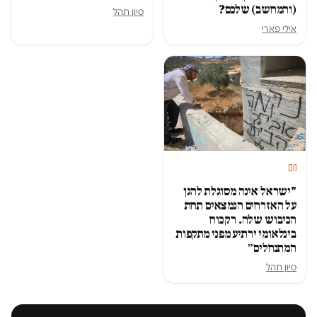
(והמחשב) שלכם?
סיון תהל
אילי פארי
חם
"ישראל אינה מסוגלת להגן
על האזרחים הנמצאים תחת
הכיבוש שלה. רק כוח
בינלאומי ירתיע מפני מתקפות
המתנחלים״
סיון תהל