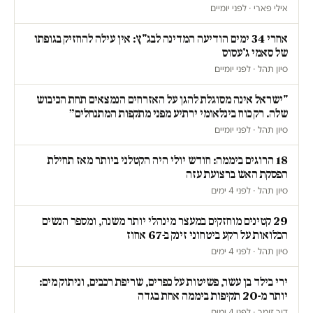
אילי פארי · לפני יומיים
אחרי 34 ימים הודיעה המדינה לבג"ץ: אין עילה להחזיק בגופתו
של סאמי ג'עסוס
סיון תהל · לפני יומיים
"ישראל אינה מסוגלת להגן על האזרחים הנמצאים תחת הכיבוש
שלה. רק כוח בינלאומי ירתיע מפני מתקפות המתנחלים״
סיון תהל · לפני יומיים
18 הרוגים ביממה: חודש יולי היה הקטלני ביותר מאז תחילת
הפסקת האש ברצועת עזה
סיון תהל · לפני 4 ימים
29 קטינים מוחזקים במעצר מינהלי יותר משנה, ומספר הנשים
הכלואות על רקע ביטחוני זינק ב-67 אחוז
סיון תהל · לפני 4 ימים
ירי בילד בן עשר, פשיטות על כפרים, שריפת רכבים, וניתוק מים:
יותר מ-20 תקיפות ביממה אחת בגדה
דור זומר · לפני 4 ימים