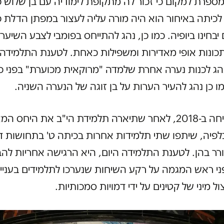
מספרת למקום כי זכור לה מתקופת לימודיה עם בן שלוש כ
כיתה באיחור הוא היה מורה עליה לעצור במפתן הדלת כ
יבחינו ביופיה. כמו כן, נהג להתייחס בפומבי לצבע השיער
 תכונות אופי מאדירות ומשפילות כאחת. לטענת התלמידה
הג לכנות נערה אחרת שלמדה "מרוקאית מכוערת" בפני כ
ו כן נהג להעיר הערות על בן זוגה של הנערה השניה.
באותה שיחה ב-2018, לאחר שתיארה תלמידת הי"ב את היחס ה
לפיה, שיתפו שתי תלמידות אחרות בכיתה ט' בתחושות ד
ר בהן. לטענת התלמידה היום, היא הרגישה אחריות לה
י ראש המגמה על רקע השיחות שנערכו לתלמידים בעניין 
ול מיני של קטינים על ידי דמויות סמכותיות.