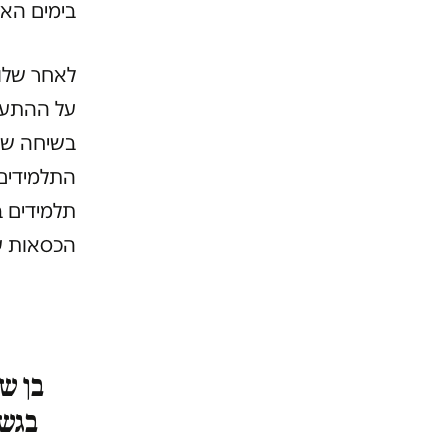
בימים האל
לאחר שלוש
על ההתעמר
בשיחה שקי
התלמידים
תלמידים ב
הכסאות ע
בן ש
בגשם