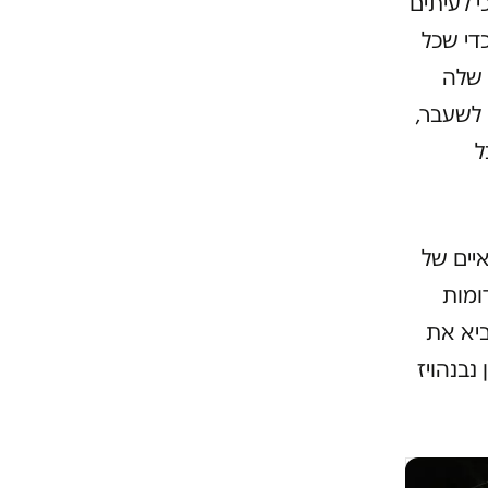
י לעיתים
די שכל
 שלה
 לשעבר,
ל
מאיים של
ומות
ביא את
נבנהויז