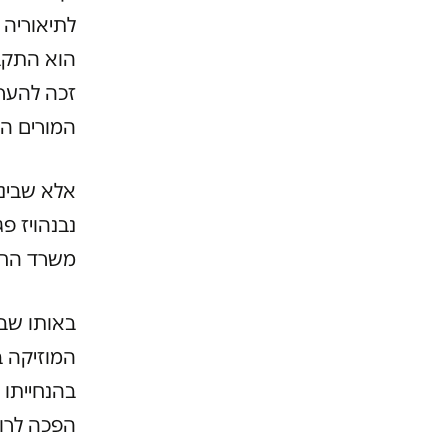
לתיאוריה 
הוא התקבל
זכה להערצ
המורים המ
אלא שבינואר 
נבנהויז פ
משרד החינ
באותו שבו
המוזיקה ב
בהנחייתו 
הפכה לרוו