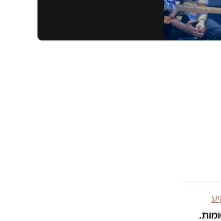
ע
ומות.