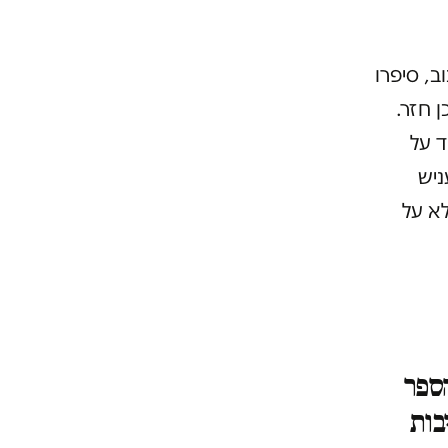
, סיפרו
 חזר.
ד על
ניש
לא על
ספר
בות