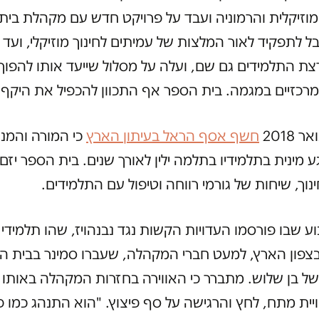
מוזיקלית והרמוניה ועבד על פרויקט חדש עם מקהלת בית
 לתפקיד לאור המלצות של עמיתים לחינוך מוזיקלי, ועד
ת התלמידים גם שם, ועלה על מסלול שייעד אותו להפוך
רכזיים במגמה. בית הספר אף התכוון להכפיל את היקף
2018
חשף אסף הראל בעיתון הארץ
כי המורה והמנ
גע מינית בתלמידיו בתלמה ילין לאורך שנים. בית הספר יזם
וך, שיחות של גורמי רווחה וטיפול עם התלמידים.
ע שבו פורסמו העדויות הקשות נגד נבנהויז, שהו תלמידי
צפון הארץ, למעט חברי המקהלה, שעברו סמינר בבית ה
של בן שלוש. מתברר כי האווירה בחזרות המקהלה באותו 
יית מתח, לחץ והרגישה על סף פיצוץ. "הוא התנהג כמו פ