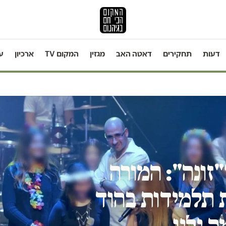
דעות
תחקירים
דאטה האב
מגזין
המקום TV
ארכיון
ע
זונה": המורה
 תלמידות בהוד
 ילין