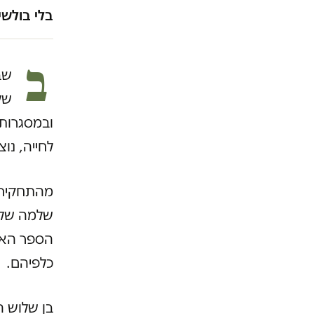
בלי בולשי
ב
שב
של
לחייה, נו
מהתחקיר ע
הספר הארצ
כלפיהם.