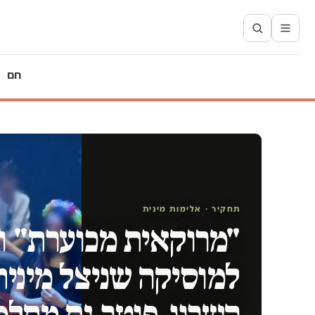
חם
תחקיר · אלימות מינית
"מרוקאית מכוערת" ו"
למוסיקה שניצל מינית
השרון, פוטר גם מתלמה