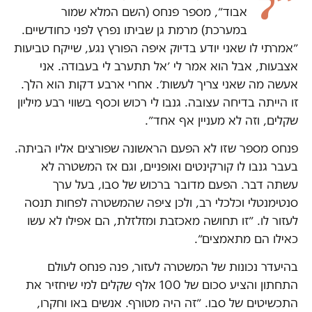
״ל
אבוד״, מספר פנחס (השם המלא שמור
במערכת) מרמת גן שביתו נפרץ לפני כחודשיים.
״אמרתי לו שאני יודע בדיוק איפה הפורץ נגע, שייקח טביעות
אצבעות, אבל הוא אמר לי ׳אל תתערב לי בעבודה. אני
אעשה מה שאני צריך לעשות׳. אחרי ארבע דקות הוא הלך.
זו הייתה בדיחה עצובה. גנבו לי רכוש וכסף בשווי רבע מיליון
שקלים, וזה לא מעניין אף אחד״.
פנחס מספר שזו לא הפעם הראשונה שפורצים אליו הביתה.
בעבר גנבו לו קורקינטים ואופניים, וגם אז המשטרה לא
עשתה דבר. הפעם מדובר ברכוש של סבו, בעל ערך
סנטימנטלי וכלכלי רב, ולכן ציפה שהמשטרה לפחות תנסה
לעזור לו. ״זו תחושה מאכזבת ומזלזלת, הם אפילו לא עשו
כאילו הם מתאמצים״.
בהיעדר נכונות של המשטרה לעזור, פנה פנחס לעולם
התחתון והציע סכום של 100 אלף שקלים למי שיחזיר את
התכשיטים של סבו. ״זה היה מטורף. אנשים באו וחקרו,