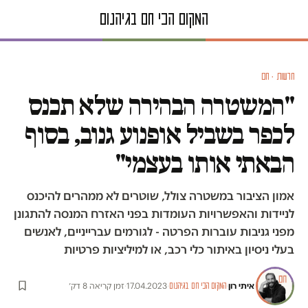
חדשות · חם
"המשטרה הבהירה שלא תכנס
לכפר בשביל אופנוע גנוב, בסוף
הבאתי אותו בעצמי"
אמון הציבור במשטרה צולל, שוטרים לא ממהרים להיכנס
לניידות והאפשרויות העומדות בפני האזרח המנסה להתגונן
מפני גניבות עוברות הפרטה - לגורמים עברייניים, לאנשים
בעלי ניסיון באיתור כלי רכב, או למיליציות פרטיות
איתי רון
·
·
17.04.2023
·
זמן קריאה 8 דק׳
המקום הכי חם בגיהנום