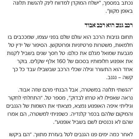
נכתב במסמך, "ישלח המוקדן למדווח לינק להגשת תלונה
באופן מקוון״.
רכב גנוב הוא רכב אבוד
תחום גניבות הרכב הוא עולם שלם בפני עצמו, שמככבים בו
חלמאות, משטרות פרטיזניות ופרוטקשן. הסיפור של ידין טל
מגבעת שמואל מגלם את כולם: טל חסך שנים בשביל לקנות
את אופנוע חלומותיו בסכום של 160 אלף שקלים. בוקר
אחד הוא התעורר וגילה שכלי הרכב שבשבילו עבד כל כך
קשה – נגנב.
״הגשתי תלונה במשטרה, אבל הבנתי מהם שזה אבוד.
נראה שאפילו לא טרחו לבדוק״, מספר טל. ״התחלתי לחקור
וגיליתי איפה האופנוע נמצא, מצאתי את השמות של הגנבים
והמיקום שלהם בכפר קלנדיה. כשפניתי למשטרה, הם אמרו
שהם לא נכנסים לשם בשביל אופנוע״.
לאחר כמה ימים פנו הגנבים לטל בעזרת מתווך. ״הם ביקשו