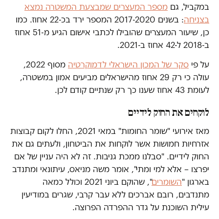
במקביל, גם
מספר המעצרים שמבצעת המשטרה נמצא
בצניחה
: בשנים 2017-2020 המספר ירד בכ-22 אחוז. כמו
כן, שיעור המעצרים שהובילו לכתבי אישום הגיע מ-51 אחוז
ב-2018 ל-42 אחוז ב-2021.
על פי
סקר של המכון הישראלי לדמוקרטיה
מסוף 2022,
עולה כי רק 29 אחוז מהישראלים מביעים אמון במשטרה,
לעומת 43 אחוז שענו כך רק שנתיים קודם לכן.
לוקחים את החוק לידיים
מאז אירועי "שומר החומות" במאי 2021, החלו לקום קבוצות
אזרחיות חמושות אשר לוקחות את הביטחון, ולעתים גם את
החוק לידיים. "סבלנו ממכת גניבות. זה לא היה עניין של אם
יפרצו – אלא למי ומתי", אומר משה מניאס, עיתונאי ומתנדב
בארגון "
השומרים
", שהוקם ביוני 2021 וכולל כמאה
מתנדבים, רובם אברכים ללא עבר קרבי, שגרים במודיעין
עילית השוכנת על גדר ההפרדה הפרוצה.