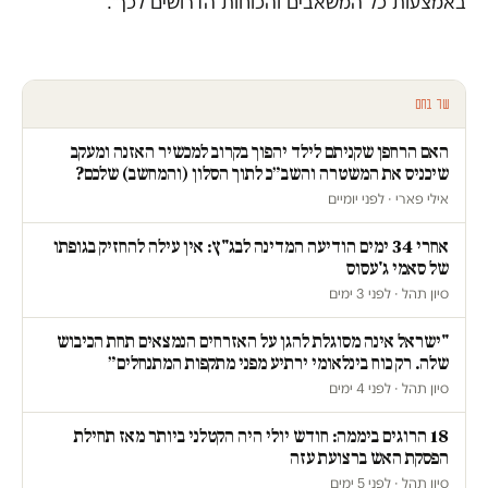
באמצעות כל המשאבים והכוחות הדרושים לכך".
עוד בחם
האם הרחפן שקניתם לילד יהפוך בקרוב למכשיר האזנה ומעקב
שיכניס את המשטרה והשב״כ לתוך הסלון (והמחשב) שלכם?
אילי פארי · לפני יומיים
אחרי 34 ימים הודיעה המדינה לבג"ץ: אין עילה להחזיק בגופתו
של סאמי ג'עסוס
סיון תהל · לפני 3 ימים
"ישראל אינה מסוגלת להגן על האזרחים הנמצאים תחת הכיבוש
שלה. רק כוח בינלאומי ירתיע מפני מתקפות המתנחלים״
סיון תהל · לפני 4 ימים
18 הרוגים ביממה: חודש יולי היה הקטלני ביותר מאז תחילת
הפסקת האש ברצועת עזה
סיון תהל · לפני 5 ימים