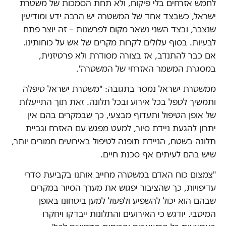
לחמש אזרחים בלי פיקוח, ולא תחת הסמכות של משטרת
ישראל, כשבצד אחד של המשטרה יש הרבה ידע ומודיעין
שנצבר, ובצד השני נשאר מקום לפרשנות – זה יוצר פתח
לבעיות. בסוף עלולים לקרות מקרים של אש על כוחותינו.
אם כבר להתנדב, אז בצורה מסודרת ולא פרטיזנית,
במסגרת המשמר האזרחי של המשטרה".
ממשטרת ישראל נמסר בתגובה: "משטרת ישראל טיפלה
ותמשיך לטפל בכל אירוע ובכל תלונה. זאת תוך התייעלות
של אופן הטיפול ותעדוף מבצעי, כך שבמקרים בהם אין
יתרון להגעת ניידת סיור, למעט מפגש עם האזרח וגביית
תלונה בשטח, הניידת תופנה לטיפול באירועים חמורים יותר,
שיש בהם לעיתים אף סכנת חיים.
"צמצום כוח האדם במשטרה מחייב אותנו בקביעת סדרי
עדיפויות, כך שהציבור יפגוש את מערך הסיור במקרים
שבהם הוא יכול להשפיע ולפעול למען ביטחונו באופן
המיטבי. יודגש כי האירועים והתלונות ייבדקו ויחקרו