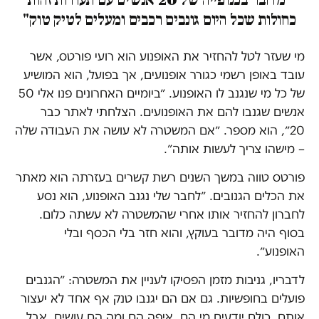
"מדובר בכנופייה של 20 אנשים עם תעודות זהות
כחולות שכל היום גונבים רכבים ומעלים לטיק טוק"
מי שעזר לטל להחזיר את האופנוע הוא רועי פורטס, אשר
עובד באופן רשמי כגורר אופנועים, אך בפועל, הוא המושיע
של כל מי שנגנב לו האופנוע. ״ביומיים האחרונים פנו אלי 50
אנשים שגנבו להם את האופנועים. הצלחתי לאתר כבר
20״, הוא מספר. ״אם המשטרה לא עושה את העבודה שלה
– מישהו צריך לעשות אותה״.
פורטס טווה במשך השנים רשת קשרים בעזרתה הוא מאתר
את הכלים הגנובים. ״לחבר שלי נגנב האופנוע, הוא נסע
לחברון להחזיר אותו אחרי שהמשטרה לא עשתה כלום.
בסוף היה מדובר בעוקץ, והוא חזר בלי הכסף ובלי
האופנוע״.
לדבריו, גניבות מזמן הפסיקו לעניין את המשטרה: ״הגנבים
פועלים בחופשיות. גם אם הם יגנבו טנק אף אחד לא יעצור
אותם. כולם יודעים מי הם, איפה הם ומה הם עושים, אבל