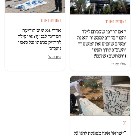
דמוקרטיה במשבר
דמוקרטיה במשבר
אחרי 34 ימים הודיעה
האם הרחפן שקניתם לילד
המדינה לבג"ץ: אין עילה
יהפוך בקרוב למכשיר האזנה
להחזיק בגופתו של סאמי
ומעקב שיכניס את המשטרה
ג'עסוס
והשב״כ לתוך הסלון
(והמחשב) שלכם?
סיון תהל
אילי פארי
חם
"ישראל אינה מסוגלת להגן על