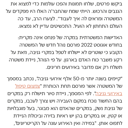
ביקשו פרטים, שלחו תמונות והפכו עולמות כדי למצוא את
הגנבים והרכוש. הייתי שמח שהחבר'ה האלו היו מפקדים על
המשטרה ומראים לה איך לעבוד״. לצערו הרב, עד כה
העולם התחתון לא הועיל. התכשיטים עדיין לא נמצאו.
האדישות המשטרתית במקרה של פנחס אינה מקרית:
בחודש אוגוסט 2022 פורסם נוהל חדש של המשטרה
הקובע כי שוטרים לא יישלחו לטפל במקרי גניבה, וזאת על
רקע משבר כוח האדם בארגון. על פי הנוהל, ניידת משטרה
תשלח רק אם מדובר באירועים חריגים.
"קיימים בשנה יותר מ-50 אלף אירועי גניבה", נכתב במסמך
של המשטרה אשר פורסם תחת הכותרת "
צמצום טיפול
באירועי גניבה
". לפי המסמך, ניידת סיור תישלח רק במקרים
בהם החשוד נוכח במקום העבירה ויש צורך לעכבו, במקרים
של גניבת נשק, במקרים שהאדם הוא מבוגר, בעל מוגבלויות
או קטין, או במקרים בהן יש ראיות בזירה וביכולת הניידת
לתפוס אותן. "במידה ואין האירוע עונה על הקריטריונים",