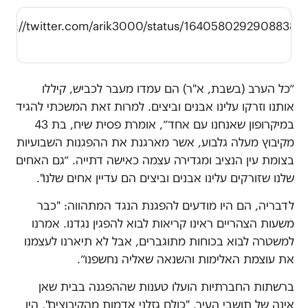
tps://twitter.com/arik3000/status/16405802929088389
s
״כל הערב (בשבת, א"ר) הם עמדו מעבר לכביש, קיללו
אותנו וזרקו עלינו אבנים וביצים. למרות זאת המשכתי להגיד
במיקרופון שאנחנו עם אחד״, אומרת פסית שיח, בת 43
מקיבוץ מעלה גלבוע, אשר מארגנת את ההפגנות השבועיות
בצומת עין הנציב ומגדירה עצמה כאישה דתייה. ״גם האחים
שלנו שזורקים עלינו אבנים וביצים הם עדיין אחים שלנו".
לדבריה, הם היו מודעים להפגנת הנגד המתהווה: "כבר
משעות הצהריים ראינו קריאות לבוא להפגין נגדנו. אמרנו
למשטרה לבוא בכוחות מתוגברים, אבל לא תיארנו לעצמנו
את עוצמת האלימות והשנאה שאליה נחשפנו״.
ברשתות החברתיות הועלו טענות שההפגנה בבית שאן
אינה של תושבי העיר. "כולם גזלני אדמות מהקיבוצים", היו