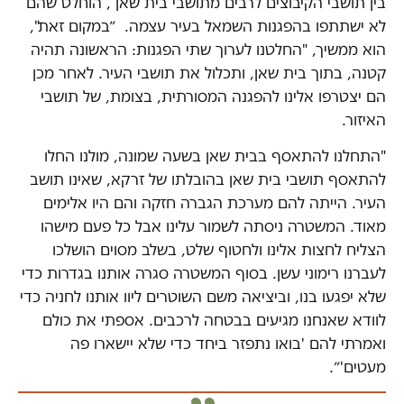
בין תושבי הקיבוצים לרבים מתושבי בית שאן , הוחלט שהם
לא ישתתפו בהפגנות השמאל בעיר עצמה. ״במקום זאת",
הוא ממשיך, "החלטנו לערוך שתי הפגנות: הראשונה תהיה
קטנה, בתוך בית שאן, ותכלול את תושבי העיר. לאחר מכן
הם יצטרפו אלינו להפגנה המסורתית, בצומת, של תושבי
האיזור.
"התחלנו להתאסף בבית שאן בשעה שמונה, מולנו החלו
להתאסף תושבי בית שאן בהובלתו של זרקא, שאינו תושב
העיר. הייתה להם מערכת הגברה חזקה והם היו אלימים
מאוד. המשטרה ניסתה לשמור עלינו אבל כל פעם מישהו
הצליח לחצות אלינו ולחטוף שלט, בשלב מסוים הושלכו
לעברנו רימוני עשן. בסוף המשטרה סגרה אותנו בגדרות כדי
שלא יפגעו בנו, וביציאה משם השוטרים ליוו אותנו לחניה כדי
לוודא שאנחנו מגיעים בבטחה לרכבים. אספתי את כולם
ואמרתי להם 'בואו נתפזר ביחד כדי שלא יישארו פה
מעטים'״.