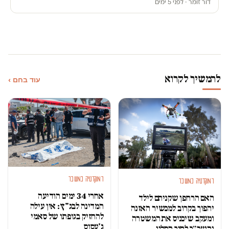
דור זומר · לפני 5 ימים
להמשיך לקרוא
עוד בחם ›
דמוקרטיה במשבר
דמוקרטיה במשבר
אחרי 34 ימים הודיעה
האם הרחפן שקניתם לילד
המדינה לבג"ץ: אין עילה
יהפוך בקרוב למכשיר האזנה
להחזיק בגופתו של סאמי
ומעקב שיכניס את המשטרה
ג'עסוס
והשב״כ לתוך הסלון