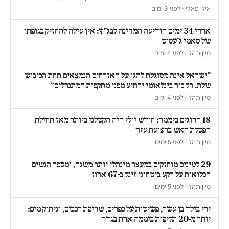
אילי פארי · לפני 3 ימים
אחרי 34 ימים הודיעה המדינה לבג"ץ: אין עילה להחזיק בגופתו
של סאמי ג'עסוס
סיון תהל · לפני 4 ימים
"ישראל אינה מסוגלת להגן על האזרחים הנמצאים תחת הכיבוש
שלה. רק כוח בינלאומי ירתיע מפני מתקפות המתנחלים״
סיון תהל · לפני 4 ימים
18 הרוגים ביממה: חודש יולי היה הקטלני ביותר מאז תחילת
הפסקת האש ברצועת עזה
סיון תהל · לפני 5 ימים
29 קטינים מוחזקים במעצר מינהלי יותר משנה, ומספר הנשים
הכלואות על רקע ביטחוני זינק ב-67 אחוז
סיון תהל · לפני 5 ימים
ירי בילד בן עשר, פשיטות על כפרים, שריפת רכבים, וניתוק מים:
יותר מ-20 תקיפות ביממה אחת בגדה