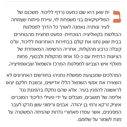
ב
ית שאן היא שם כמעט נרדף לליכוד. משכנם של
הפוליטיקאים בני משפחת לוי, עיירת פיתוח שצמחה
לעיר ונותרה נאמנה לאורך כל הדרך למפלגות
הבולטות בקואליציה הנוכחית: כמעט מחצית מהבוחרים
בבית שאן נתנו את קולם בבחירות האחרונות לליכוד, ש"ס
קיבלה כרבע מהקולות, אחריה הרשימה המאוחדת של
הציונות הדתית עם כ-10 אחוז מהקולות ולבסוף, פחות
מאלף איש הצביעו למפלגות המרכז והשמאל שבאופוזיציה.
המהלכים שמבצעת ממשלת נתניהו בחודשים האחרונים לא
השאירו את אנשי השמאל הללו אדישים, ובשבת חלקם יצאו
לראשונה להפגין בעיר. אלא שהם נתקלו בהפגנת נגד
אלימה של תושבים, מובלים על ידי פעילי הליכוד המוכרים
איציק זרקא ורמי בן יהודה. אבנים ורימוני עשן נזרקו לעבר
המפגינים, אשר עמדו מאחורי גדרות שהניחה המשטרה על
מנת לשמור על שלומם.