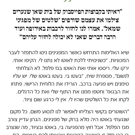
"ראיתי בקבוצות הפייסבוק של בית שאן שנערים
צילמו את עצמם שורפים ׳שלטים של מפגיני
שמאל׳. אמרו לנו לחזור לרכבות באירופה ועוד
הרבה דברים שאני לא יכולה לחזור עליהם״
שיא האלימות התרחש כאשר המפגינים ניסו להתפזר לעבר
המכוניות. ״כשניסיתי ללכת לאוטו לא נתנו לי. הקיפו אותי.
ירקו עלי. ריססו אותי ואת האוטו בגז פלפל. לא הצלחתי
לנשום״, מספרת שיח, ״בעטו בי. בעטו באוטו שלי. יש עליו
סימנים ויש פגיעה ברכב. הורידו את הלוחית הרישוי. פתחו
את הבגאז' וחטפו ממנו את התוף שלי ואת כל הדגלים.
לקחו את כל השלטים שהיו לי. אין לי כרגע שום ציוד.
"השוטרים בקושי הצליחו לאפשר לנו לנסוע משם. כל מקום
שנגעתי באוטו היה מלא ברוק של מפגינים. הגרון עדיין צורב
מגז הפלפל. אבל חוץ מהפגיעה בי, באוטו ובציוד, מה שנצרב