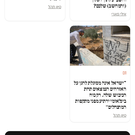
(והמחשב) שלכם?
סיון תהל
אילי פארי
חם
"ישראל אינה מסוגלת להגן על
האזרחים הנמצאים תחת
הכיבוש שלה. רק כוח
בינלאומי ירתיע מפני מתקפות
המתנחלים״
סיון תהל