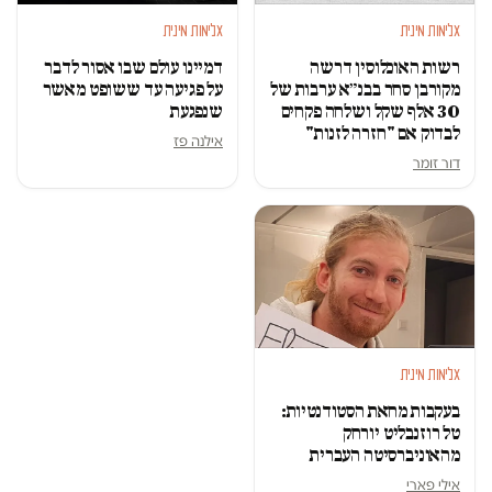
אלימות מינית
אלימות מינית
רשות האוכלוסין דרשה
דמיינו עולם שבו אסור לדבר
מקורבן סחר בבנ״א ערבות של
על פגיעה עד ששופט מאשר
30 אלף שקל ושלחה פקחים
שנפגעת
לבדוק אם "חזרה לזנות"
אילנה פז
דור זומר
אלימות מינית
בעקבות מחאת הסטודנטיות:
טל רוזנבליט יורחק
מהאוניברסיטה העברית
אילי פארי