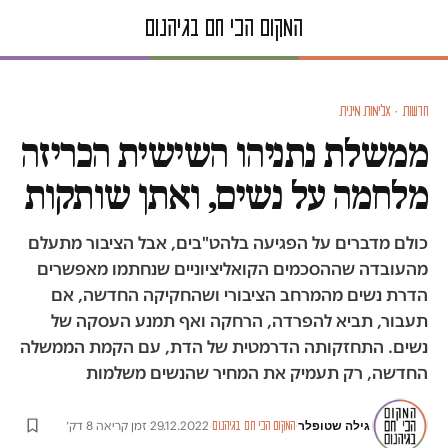
חדשות · אלימות מינית
ממשלת נתניהו השישית הכריזה
מלחמה על נשים, ואתן שותקות
כולם מדברים על הפגיעה בלהט"בים, אבל הציבור מתעלם
מהעובדה שההסכמים הקואליציוניים שנחתמו מאפשרים
הדרת נשים מהמרחב הציבורי ושהחקיקה החדשה, אם
תעבור, תביא להפרדה, הרחקה ואף תמנע העסקה של
נשים. התחזקותה הדרמטית של הדת, עם הקמת הממשלה
החדשה, רק תעמיק את המחיר שהנשים משלמות
גילה שטופלר
·
·
29.12.2022
·
זמן קריאה 8 דק׳
המקום הכי חם בגיהנום