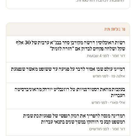
עוד באלימות מינית
רשות האוכלוסין דרשה מקורבן סחר בבנ״א ערבות של 30 אלף
שקל ושלחה פקחים לבדוק אם "חזרה לזנות"
דור זומר · לפני 4 שבועות
דמיינו עולם שבו אסור לדבר על פגיעה עד ששופט מאשר שנפגעת
אילנה פז · לפני חודש
בעקבות מחאת הסטודנטיות: טל רוזנבליט יורחק מהאוניברסיטה
העברית
אילי פארי · לפני חודש
המדינה מנסה להפריך את הנזק הנפשי של נפגעות כת שבית
המשפט קבע כי הוחזקו במשך שנים בתנאי עבדות
דור זומר · לפני חודשיים