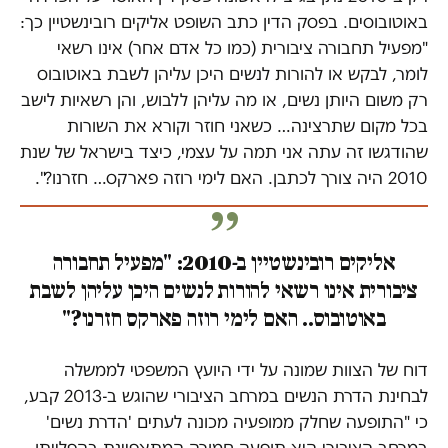
באוטובוסים. בפסק הדין כתב השופט אליקים רובינשטיין כך:
"מפעיל תחבורה ציבורית (כמו כל אדם אחר) אינו רשאי
לומר, לבקש או להורות לנשים היכן עליהן לשבת באוטובוס
רק משום היותן נשים, או מה עליהן ללבוש, והן רשאיות לישב
בכל מקום שתרצינה… כשאני חוזר וקורא את השורות
שהודגשו זה עתה אני תמה על עצמי, כיצד בישראל של שנת
2010 היה צורך לכתבן. האם לימי רוזה פארקס… חזרנו?".
אליקים רובינשטיין ב-2010: "מפעיל תחבורה
ציבורית אינו רשאי להורות לנשים היכן עליהן לשבת
באוטובוס.. האם לימי רוזה פארקס חזרנו?"
דוח של הצוות שמונה על ידי היועץ המשפטי לממשלה
לבחינת הדרת הנשים במרחב הציבורי שהוגש ב-2013 קבע,
כי "התופעה שחלק ממופעיה מכונה לעתים 'הדרת נשים'
במרחב הציבורי היא תופעה חמורה המתאפיינת בהפלייתן