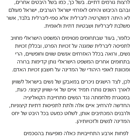
לרצות גורמים דתיים. בשל כך, כמו בשל היבטים אחרים,
ובהם הכיבוש והיחס לאזרחי ישראל הערבים, ישראל מעולם
לא היתה דמוקרטיה ליברלית אלא סמי-ליברלית בלבד, אשר
משלבת ליברליות ושבטיות דתית ולאומית.
כלומר, בעוד שבתחומים מסוימים המשפט הישראלי מחויב
לתפיסה ליברלית שמגנה על זכויות הפרט, ובכללן זכויות
נשים, ורואה בכלל האזרחים אנשים שווים וחופשיים, הרי
בתחומים אחרים המשפט הישראלי נותן קדימות ברורה
ומכוונת לאופי היהודי של המדינה על חשבון זכויות האדם.
לכן, לצד הישגים ניכרים במאבקן של נשים בישראל לשוויון
לאורך השנים נותרו תמיד איים של אי-שוויון קיצוני. כעת,
במסגרת מלחמתה נגד הנשים מתחייבת הקואליציה
החדשה להרחיב איים אלה ולתת לתפיסות דתיות קיצוניות,
ולרבנים המכתיבים אותן, לשלוט כמעט בכל היבט של יחס
המדינה לנשים ולזכויותיהן.
לפחות ארבע התחייבויות כאלה מופיעות בהסכמים