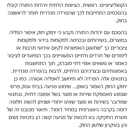
הקואליציוניים: ראשית, הציונות הדתית ויהדות התורה קיבלו
בהסכמים התחייבות לכך שהפרדה מגדרית תותר לראשונה
בחוק.
בהסכם עם יהדות התורה נקבע כי יתוקן חוק איסור הפליה
במוצרים, בשירותים ובכניסה למקומות בידור ולמקומות
ציבוריים כך "שתעוגן האפשרות לקיום אירועי תרבות או
לימודים של חרדים ודתיים המעוניינים בכך המיועדים לציבור
כאמור או נושאים אופי דתי מובהק, תוך התחשבות
באמונותיהם ובצרכיהם הדתיים, לרבות בהפרדה מגדרית.
בתנאים אלה הפרדה לא תיחשב לאפליה אסורה. כמו כן
יתוקן החוק האמור באופן… שימנע פגיעה בבית עסק פרטי
שנמנע מאספקת שירות או מוצר בשל אמונה דתית, ובתנאי
שמדובר בשירות או מוצר שאינו ייחודי ושניתן להשיג חלופה
דומה בקרבה גיאוגרפית במחיר דומה". תיאור מכובס זה של
מטרת החקיקה בא לכסות על פגיעה קשה הן בזכויות נשים
והן בעיקרון שלטון החוק.