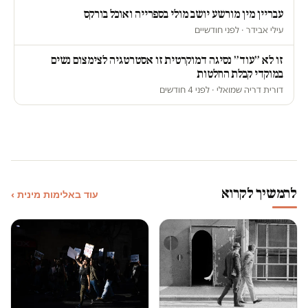
עבריין מין מורשע יושב מולי בספרייה ואוכל בורקס
עילי אבידר · לפני חודשיים
זו לא ״עוד״ נסיגה דמוקרטית זו אסטרטגיה לצימצום נשים
במוקדי קבלת החלטות
דורית דריה שמואלי · לפני 4 חודשים
להמשיך לקרוא
עוד באלימות מינית ›