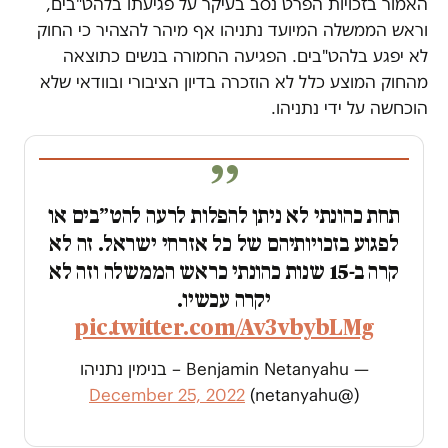
האמור בזכויות הפרט נסב בעיקר על פגיעתו בלהט"בים,
וראש הממשלה המיועד נתניהו אף מיהר להצהיר כי החוק
לא יפגע בלהט"בים. הפגיעה החמורה בנשים כתוצאה
מהחוק המוצע כלל לא הוזכרה בדיון הציבורי ובוודאי שלא
הוכחשה על ידי נתניהו.
תחת כהונתי לא ניתן להפלות לרעה להט״בים או
לפגוע בזכויותיהם של כל אזרחי ישראל. זה לא
קרה ב-15 שנות כהונתי כראש הממשלה וזה לא
יקרה עכשיו.
pic.twitter.com/Av3vbybLMg
— Benjamin Netanyahu – בנימין נתניהו
December 25, 2022
(@netanyahu)