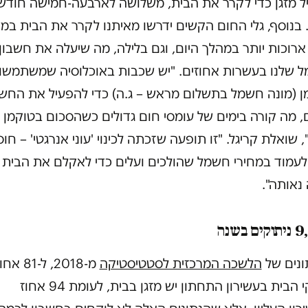
ל מזגן כדי לקרר את הבית, משלושה לארבעה-חמישה חודש
בנוסף, גלי החום הקשים ידרשו מאיתנו לקרר את הבית במ
רוכות יותר במהלך היום, וגם בלילה, מה שיעלה את חשבון
 שלנו בעשרות אחוזים. "יש שכבות באוכלוסיה שמשתמשו
ן (מונה חשמל בתשלום מראש – ג.ה) כדי להפעיל את החש
 מה קורה בימים של עומסי חום גדולים כשהסכום בטוקמן
, שואלת קריגל. "זו תופעה שזכתה לכינוי 'עוני אנרגטי' – חו
 לעמוד במחירי חשמל שהולכים ועלים כדי לאקלם את הבית
נאותה".
 בשנה
ונים של
הלשכה המרכזית לסטטיסטיקה
מ-2018, ל-81 א
ממשקי הבית בעשירון התחתון יש מזגן בבית, לעומת 94 אחוז