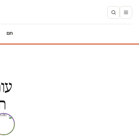
חם
עונ
ה