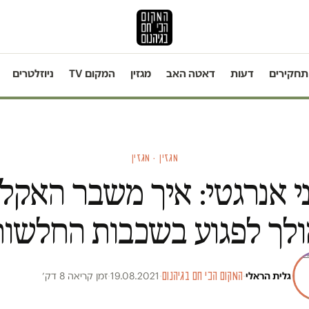
תחקירים
דעות
דאטה האב
מגזין
המקום TV
ניוזלטרים
מגזין · מגזין
י אנרגטי: איך משבר האקל
ולך לפגוע בשכבות החלשות
גלית הראלי
·
המקום הכי חם בגיהנום
·
19.08.2021
·
זמן קריאה 8 דק׳