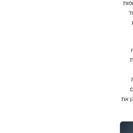
מות
חות עד
ת
ת
ם
ן את