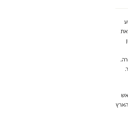
ע
את
רה.
.
אש
הארץ