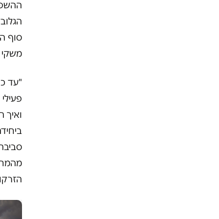
ההשפע
משקי 
"עד כ
פעילי
ואיך ה
ביחידה
סביבה
מהמחקר
הזרקור