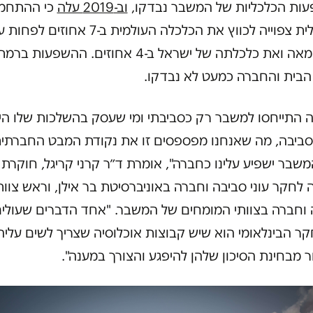
ות הכלכליות של המשבר נבדקו,
וב-2019 עלה
כי ההתחמ
הגלובלית צפוייה לכווץ את הכלכלה העולמית ב-7 אחוזים לפ
סוף המאה ואת כלכלתה של ישראל ב-4 אחוזים. ההשפעות ברמ
הבית והחברה כמעט לא נבדקו.
ה התייחסו למשבר רק כסביבתי ומי שעסק בהשלכות שלו היו
 סביבה, מה שאנחנו מפספסים זו את נקודת המבט החברתי
משבר ישפיע עלינו כחברה", אומרת ד״ר קרני קריגל, חוקרת
 לחקר עוני סביבה וחברה באוניברסיטת בר אילן, וראש צוות
 וחברה בצוותי המומחים של המשבר. "אחד הדברים שעולי
 הבינלאומי הוא שיש קבוצות אוכלוסיה שצריך לשים עליה
 מבחינת הסיכון שלהן להיפגע והצורך במענה".