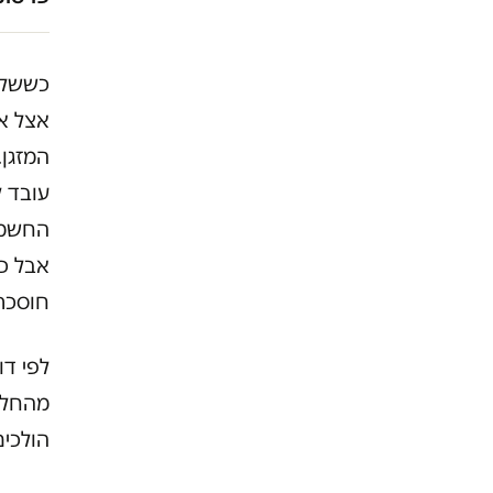
כששלוש
אצל א
המזגן.
עובד 
החשמל
אבל כש
חוסכת
לפי דו
מהחלון
הולכים