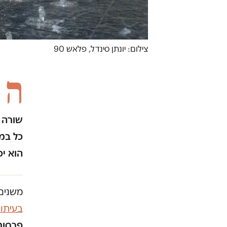
צילום: יונתן סינדל, פלאש 90
ה
שורה ש
כל במי
הוא יכ
משנים 
בעיתו
פרסומו