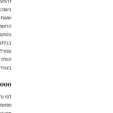
להפעי
בשנה. 
שעות א
החשמל
בטוקמ
בביתם,
נגמר?"
יכולת
בצורה 
9,000 ניתוקים
לפי נת