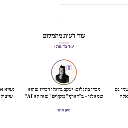
עוד דעות מהמקום
עוד בדעות ›
מו גם
מבחן בוזגלוס: יעקב בוזגלו הכריז שהוא
נשיא אמ
ליו
שמאלני – ב״הארץ״ מקווים ״שזה לא AI״
שיציל 
סיון תהל