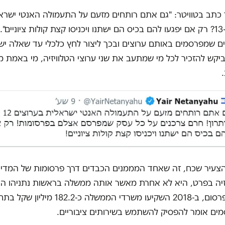
 כתב בטוויטר: "גם אתם רותחים מזעם על התעמולה האנטי ישרא
בערוצים 12 ו-13? רק אם יפגעו להם בכיס הם ישתנו ויכניסו קצת קולות ציוניים
 שמפרסמים באותם ערוצים ובכך ליצור לחץ כלכלי עד שאלה יש
יקש להזכיר לכל מי שמתעב את שני ערוצי הטלוויזיה, מי באמת 
הצעיר שכח, זה שאחד המממנים הכבדים דרך פרסומות של המדי
יזיה בפרט, היא לא אחרת מאשר אותה ממשלה בראשות נתניהו הא
יפעת בקרת פרסום, ב-2018 השקיעו משרדי הממשלה 
ים אומר להפסיק להשתמש בשירותים ציבוריים.