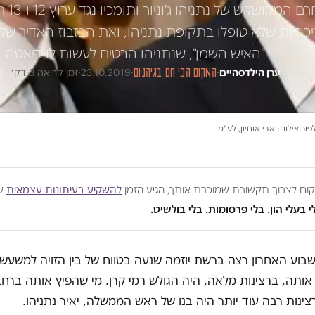
ניסיון 
כוזיות שלא טופלו בתקופת נתניהו, ואת הבזבוז האדיר של 
"האיש השמן", שנתניהו הבטיח לעשות לו דיאטה
ערן הילדסהיים
·
המקום הכי חם בגיהנום
·
23.10.2019
·
זמן קריאה 3 דק׳
ור צילום: אבי אוחיון, לע"מ
מקום לצרוך תקשורת שמוכרת אותך, הגיע הזמן
להשקיע בעיתונות עצמאית
שע
י בעלי הון. בלי פרסומות. בלי בולשיט.
בוע האחרון רצה ברשת יוזמה שנעה בטווח של בין הזויה למשעשע
ותה, ברצינות מלאה, היה הגולש רמי קרן. מי שהפיץ אותה ברח
צינות רבה עוד יותר היה בנו של ראש הממשלה, יאיר נתניהו.