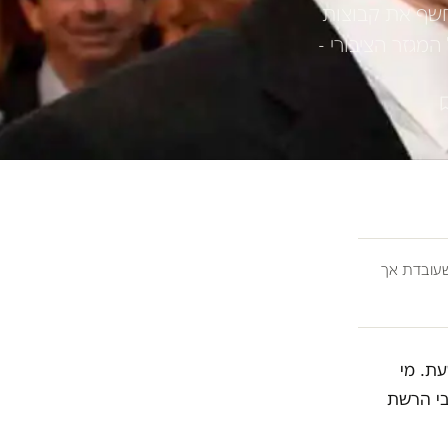
החרם המקושקש של נתניהו ג'וניור ותומכיו נגד ערוץ 12 ו-13 חשף את קבוצות
המגזר הציבורי -
ובדת אך
ת. מי
בי הרשת