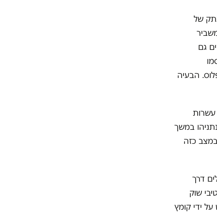
תק של
, המשביר
ם גם
יקס), סלקום טיוי ו-HOT פירסמו
ידן פלוס. הבעיה
 עשרות
-123 מיליון שקל ב-2018. ממשלות נתניהו במשך
במצב כזה
ים דרך
יבי שוק
על ידי קומץ