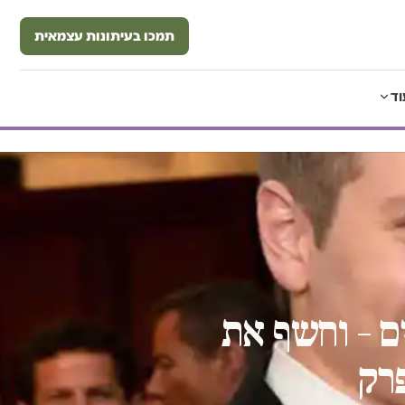
תמכו בעיתונות עצמאית
וד
ם – וחשף את
רק