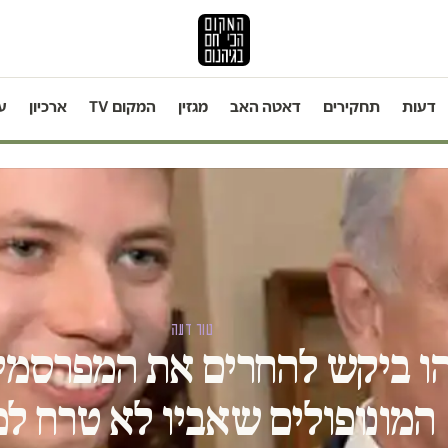
דעות
תחקירים
דאטה האב
מגזין
המקום TV
ארכיון
ע
טור דעה
יהו ביקש להחרים את המפרסמי
המונופולים שאביו לא טרח לפ