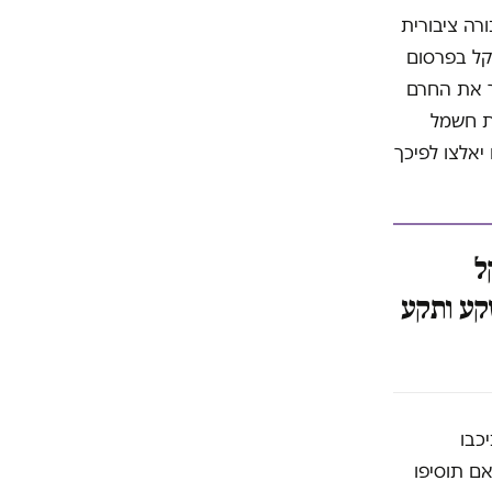
רה ציבורית
ן משרד התחבורה השקיע כ-19.2 מיליון שקל בפרסום
ר את החרם
ם חברת חשמל
 החרם יאלצו לפיכך
יון שקל
קע ותקע
כבו
שנה שעברה. אם תוסיפו