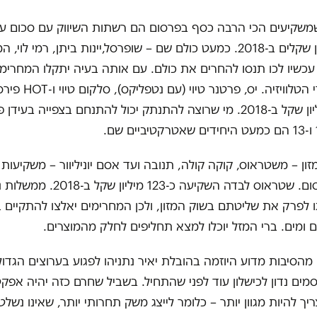
שקיעים הכי הרבה כסף בפרסום הם רשתות השיווק עם סכום ע
כ-264.1 מיליון שקלים ב-2018. כמעט כולם שם – שופרסל,יינות ביתן, רמי לוי
עכשיו לכו תנסו להחרים את כולם. עם אותה בעיה יתקלו המחרימי
בתחום שידורי הטלוויזיה. יס, פרטנר טיוי (עם נטפל
בכ-152.8 מיליון שקל ב-2018. מי שרוצה להתנתק יכול להתנחם בצפייה בע
זון – משטראוס, קוקה קולה, תנובה ועד אסם יוניליוור – משקיעות
מיליונים בפרסום. שטראוס לבדה השקיעה כ
 לפרק את שליטתם בשוק המזון, ולכן המחרימים יאלצו להתקיים 
 ומים. ברי המזל יוכלו למצא תחליפים לחלק מהמוצרים.
הסיבות מדוע היוזמה בהובלת יאיר נתניהו לפגוע בערוצים הגדול
ם נדון לכישלון עוד לפני שהתחיל. בשביל שחרם כזה יהיה אפקט
 להיות מגוון יותר – כלומר לייצג משק תחרותי יותר, שאינו נשלט 