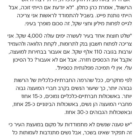
הרשות", אומרת כהן כחלון. "לא יודעת אם הייתי זוכה, אבל
הייתי נותנת פייט. בשביל להתמודד לראשות אני צריכה
לגייס לפחות מיליון וחצי שקל, זה סכום מופרך בעיני.
"שלט חוצות אחד בעיר לעשרה ימים עולה 4,000 שקל. אני
צריכה לפתוח חשבון בנק לתרומות, לקחת הלוואה ולהעמיד
ערבות בגובה 110 אלף שקל. אם אעבור בבחירות למועצה,
אקבל את הכספים חזרה. אבל אם לא אעבור? כל הסיכון
עלי. אין לי תמיכה מפלגתית כספית".
לפי מחקרים, ככל שהרמה החברתית-כלכלית של הרשות
גבוהה יותר, כך שיעור הנשים בקרב חברי המועצה גבוה
יותר. באשכולות חברתיים-כלכליים נמוכים, כ-15 אחוז
מחברי המועצה הן נשים, באשכולות הבינוניים כ-25 אחוז,
ובאשכולות הגבוהים כ-30 אחוז.
"יש טענה שנשים לא מתמודדות על מקום במועצת העיר כי
זה תפקיד שאינו בשכר, אבל נשים מתנדבות לעמותות כל