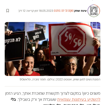
עינת שחק
·
·
18.05.2023
·
זמן קריאה 12 דק׳
המקום הכי חם בגיהנום
הפגנת נשים למען שוויון, אוגוסט 2022 | צילום: תומר נויברג, פלאש90
משנים כיוון! במקום לצרוך תקשורת שמוכרת אותך, הגיע הזמן
להשקיע בעיתונות עצמאית
שעובדת אך ורק בשבילך.
בלי