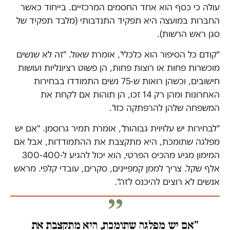
עולה כי כסף הוא אחד החסמים המרכזיים. בייחוד כאשר
החברות במועצה היא תפקיד התנדבותי (מלבד תפקיד של
סגן ראש הרשות).
"קודם כל הסיפור הוא כלכלי", אומרת שאול. "זה לא שנשים
מוכשרות פחות או רוצות פחות, הן פשוט רציונליות ועושות
חישובים, וכשהן רואות ש-75 נשים התמודדו בבחירות
האחרונות ומהן רק 14 זכו, הן תוהות אם לקחת את
המשפחה שלהן להרפתקה כזו".
"לבחירות יש עלויוית גבוהות", אומרת תמיר גרוסמן. "אם יש
מפלגה שתומכת, היא מתקצבת את ההתמודדות, אבל אם
המימון מגיע מהכיס הפרטי, הוא יכול להגיע ל-300-400
אלף שקל. צריך לממן קמפיינים, סקרים, עובדי קלפי. מראש
אנשים לא רוצים להיכנס לזה".
"אם יש מפלגה שתומכת, היא מתקצבת את