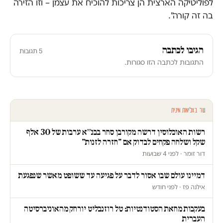
לפוליטיקה הארצית הן צריכות להוכיח את עצמן – וזו הזירה
בה זה קורה".
הגיבו לכתבה
5 תגובות
התגובות לכתבה הזו סגורות.
עוד באלימות מינית
רשות האוכלוסין דרשה מקורבן סחר בבנ״א ערבות של 30 אלף
שקל ושלחה פקחים לבדוק אם "חזרה לזנות"
דור זומר · לפני 4 שבועות
דמיינו עולם שבו אסור לדבר על פגיעה עד ששופט מאשר שנפגעת
אילנה פז · לפני חודש
בעקבות מחאת הסטודנטיות: טל רוזנבליט יורחק מהאוניברסיטה
העברית