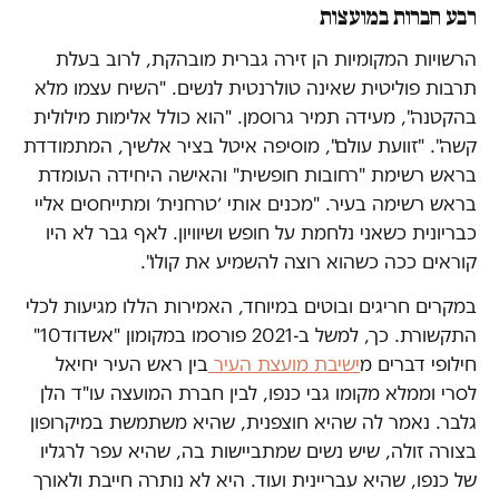
רבע חברות במועצות
הרשויות המקומיות הן זירה גברית מובהקת, לרוב בעלת
תרבות פוליטית שאינה טולרנטית לנשים. "השיח עצמו מלא
בהקטנה", מעידה תמיר גרוסמן. "הוא כולל אלימות מילולית
קשה". "זוועת עולם", מוסיפה איטל בציר אלשיך, המתמודדת
בראש רשימת "רחובות חופשית" והאישה היחידה העומדת
בראש רשימה בעיר. "מכנים אותי ׳טרחנית׳ ומתייחסים אליי
כבריונית כשאני נלחמת על חופש ושיוויון. לאף גבר לא היו
קוראים ככה כשהוא רוצה להשמיע את קולו".
במקרים חריגים ובוטים במיוחד, האמירות הללו מגיעות לכלי
התקשורת. כך, למשל ב-2021 פורסמו במקומון "אשדוד10"
חילופי דברים מ
ישיבת מועצת העיר
בין ראש העיר יחיאל
לסרי וממלא מקומו גבי כנפו, לבין חברת המועצה עו"ד הלן
גלבר. נאמר לה שהיא חוצפנית, שהיא משתמשת במיקרופון
בצורה זולה, שיש נשים שמתביישות בה, שהיא עפר לרגליו
של כנפו, שהיא עבריינית ועוד. היא לא נותרה חייבת ולאורך