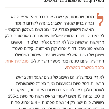
בעלי הון. בלי פרסומות. בלי בולשיט.
ל
מרות שהוזמנו, אף שרה או חברה מהקואליציה לא
נכחה בדיון שנערך השבוע בועדה לקידום מעמד
האישה ולשוויון מגדרי, על ייצוג נשים בשלטון המקומי –
לקראת הבחירות המוניציפאליות שתערכנה באוקטובר. חלק
מראשות הרשויות כלל לא הוזמנו אליה. כולם היו עסוקים
בנושא מוניציפלי דחוף אחר: קרן הארנונה. קידום מעמדן
וייצוגן של נשים הוא לא נושא שבוער בעצמות הממשלה
החדשה, שעם כינונה צנח מספר השרות ל-6 ו
מנכ"לית אחת
בלבד במשרד ממשלתי
.
לא רק בממשלה, גם הייצוג של נשים שעומדות בראש
הרשויות המקומיות ובמועצות נמוך בצורה משמעותית
לעומת חלקן באוכלוסייה: בבחירות האחרונות, באוקטובר
2018, נבחרו 15 נשים לעמוד בראש רשות מקומיות ב-255
רשויות. כיום ישנן רק 14 נשים מכהנות – 5.4 אחוז, פחות
משליש מהממוצע באיחוד האירופי. בראש המועצות