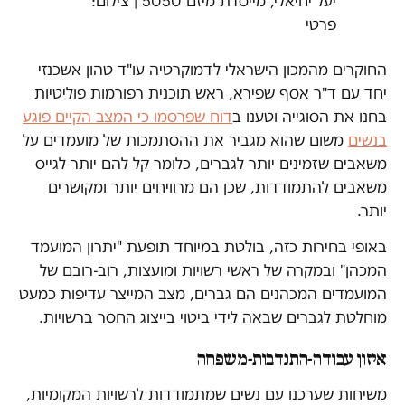
יעל יחיאלי, מייסדת מיזם 5050 | צילום:
פרטי
החוקרים מהמכון הישראלי לדמוקרטיה עו"ד טהון אשכנזי
יחד עם ד"ר אסף שפירא, ראש תוכנית רפורמות פוליטיות
בחנו את הסוגייה וטענו ב
דוח שפרסמו כי המצב הקיים פוגע
בנשים
משום שהוא מגביר את ההסתמכות של מועמדים על
משאבים שזמינים יותר לגברים, כלומר קל להם יותר לגייס
משאבים להתמודדות, שכן הם מרוויחים יותר ומקושרים
יותר.
באופי בחירות כזה, בולטת במיוחד תופעת "יתרון המועמד
המכהן" ובמקרה של ראשי רשויות ומועצות, רוב-רובם של
המועמדים המכהנים הם גברים, מצב המייצר עדיפות כמעט
מוחלטת לגברים שבאה לידי ביטוי בייצוג החסר ברשויות.
איזון עבודה-התנדבות-משפחה
משיחות שערכנו עם נשים שמתמודדות לרשויות המקומיות,