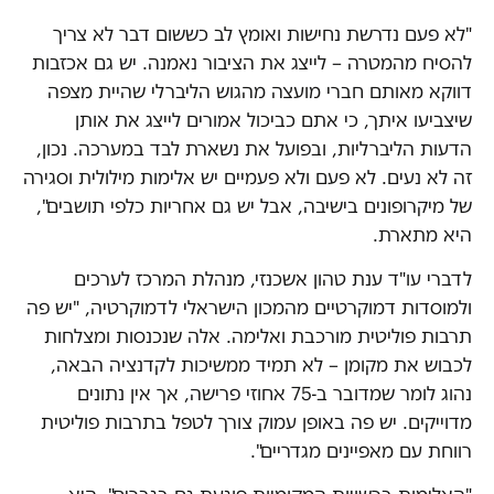
"לא פעם נדרשת נחישות ואומץ לב כששום דבר לא צריך
להסיח מהמטרה – לייצג את הציבור נאמנה. יש גם אכזבות
דווקא מאותם חברי מועצה מהגוש הליברלי שהיית מצפה
שיצביעו איתך, כי אתם כביכול אמורים לייצג את אותן
הדעות הליברליות, ובפועל את נשארת לבד במערכה. נכון,
זה לא נעים. לא פעם ולא פעמיים יש אלימות מילולית וסגירה
של מיקרופונים בישיבה, אבל יש גם אחריות כלפי תושבים",
היא מתארת.
לדברי עו"ד ענת טהון אשכנזי, מנהלת המרכז לערכים
ולמוסדות דמוקרטיים מהמכון הישראלי לדמוקרטיה, "יש פה
תרבות פוליטית מורכבת ואלימה. אלה שנכנסות ומצלחות
לכבוש את מקומן – לא תמיד ממשיכות לקדנציה הבאה,
נהוג לומר שמדובר ב-75 אחוזי פרישה, אך אין נתונים
מדוייקים. יש פה באופן עמוק צורך לטפל בתרבות פוליטית
רווחת עם מאפיינים מגדריים".