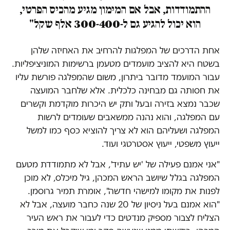
ההתמודדות, אבל אם המימון מגיע מהכיס הפרטי,
הוא יכול להגיע גם ל-300-400 אלף שקל"
אחת הדרכים של המפלגות להרחיב את האחיזה שלהן
בשטח היא להציב מועמדים מטעמן ברשימות המוניציפליות.
עבור המועמד מדובר ביתרון, משום שהמפלגה פורשת עליו
את חסותה גם מבחינה כלכלית. אלא שלחבר המועצה
שכבר נמצא בזירה ובעל ותק יש היכרות מוקדמת וקשרים
עם המפלגה, והוא נהנה ממשאבים שעומדים לרשות
המפלגה ושעליהם הוא לא צריך להוציא כסף כמו למשל
ייעוץ משפטי, ייעוץ אסטרטגי ועוד.
"אני אמנם פעילה של 'יש עתיד', אבל לא מתמודדת מטעם
המפלגה בגלל שיושב הראש המכהן, גיל מיכלס, לא מוכן
לפנות את מקומו למישהי חדשה", אומרת תמיר גרוסמן.
"הוא אמנם בעל ניסיון של 20 שנה כחבר מועצה, אבל לא
הצליח לצבור מספיק מנדטים כדי לעבור את ראש העיר