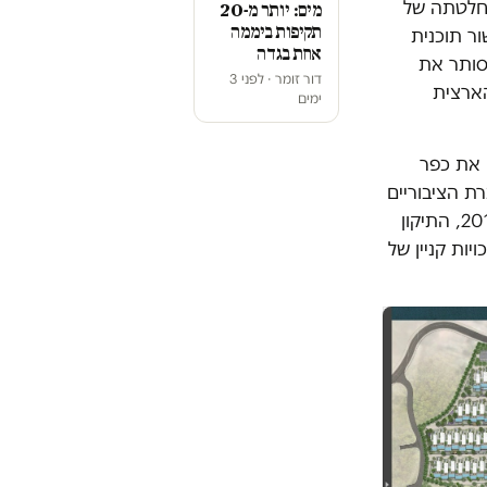
חלטתה של
מים: יותר מ-20
תקיפות ביממה
ר תוכנית
אחת בגדה
הסותר את
דור זומר · לפני 3
הארצית
ימים
 את כפר
לחופי הכנרת הציבוריים
שאושר ב-2019. בעוד תוכנית המתאר לחופי הכנרת הציבוריים אושרה כבר ב-2015, התיקון
ות קניין של