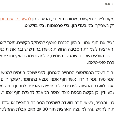
ור זומר
במקום לצרוך תקשורת שמוכרת אותך, הגיע הזמן
להשקיע בעיתונות
ק בשבילך.
בלי בעלי הון. בלי פרסומות. בלי בולשיט.
להציל את חוף אמנון בצפון הכנרת מוסיף להיתקל בקשיים, זאת לא
הארצית לשמירת הסביבה החופית אישרו בחודש שעבר את תוכנית 
פר הנופש היוקרתי שהגישו היזמים, שלמה וסימה דהוקי ורוני צ׳א
רת פאי-סיאם.
היה השלב הרגולוטורי המחייב האחרון, לפני שיוכלו היזמים להגי
המקומית עמק הירדן, אשר חוף אמנון נמצא בתחומה. לפיכך היום (
רר לוועדת המשנה לעררים של המועצה הארצית לתכנון ובניה מ
ע ודין וכן בקשה נוספת מצד ״מטה המאבק להצלת חוף אמנון״.
נון והבניה, רשאי חבר בוועדה לשמירת הסביבה החופית או אדם 
נפגע מהחלטותיה להגיש ערר למועצה הארצית תוך 30 יום מיום