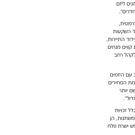
ים ליזם
חדרים״.
רמטית,
לעידוד השקעות
דוד התיירות,
 קווים מנחים
לקהל רחב
 עם היזמים
מת המחירים
ם יותר
דול״.
לל זכויות
משתנות, הן
נית ו"כפר הנופש ישרת פלח