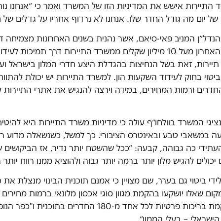
התיירות אישש את המדיניות הזו של המשרד ואמר כי ״אנחנו נותנ
של יום מה גודל החדר שלו. אנחנו לא נרדוף אחריו על גדלים של 
 הנדל״ן המניב פאי-סיאם, אשר נהנית בשנים האחרונות מצמיחה ד
קיבלה בעשור האחרון מעל 10 מיליון שקלים ממשרד התיירות דרך תמיכות 
יירות, זאת בשל הנחיצות בהגדלת היצע חדרי המלון בישראל ועי
ביטוי בחוק לעידוד השקעות הון. למשרד התיירות יש יכולת להתוות
חדרים ורמות המחירים, במידה וירצה להנגיש את אתרי התיירות 
יגי המשרד בוולחו״ף עולה כי מדיניות משרד התיירות היא להיטיב
עה במשאבי טבע ובאינטרס הציבורי. כך למשל, כשנשאלה מדוע ר
תידי כה גבוהה, קבעה: ״ככל שהשטח יותר נדיר, אז הביקושים ש
יכולים להגיש מלון יותר ברמה יותר גבוה ולהוציא ממנו רווח יותר ג
די ביטוי גם בערר, שם מצויין כי אמנם תוכנית הבינוי מנצלת את כ
קום שאלו יושקעו בהקמת מגוון סוגי אכסון מלונאי ברמות מחירים 
מבוזבזות בהקמת בריכות פרטיות לכל אחד מ-180 החדרים בתוכ
הישראלי – בעלי הממון״.