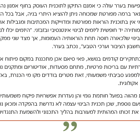
יעות בערר עולה כי אמנם התיקון לתוכנית העוסק בחוף אמנון נ
אר ברמה מפורטת שמכוחה ניתן להוציא היתרי בניה, אבל בכל ה
אין בתוכנית הוראות מפורטות ומדוייקות המכתיבות ומגבילות את א
תירה יד חופשית ליזמים לבינוי אינטנסיבי ובזבזני. ״היזמים יכלו ל
 בינוי שלכאורה חוסה תחת הוראותיה העמומות, אך מצד שני ממ
 חשבון הציבור וערכי הטבע״, נכתב בערר.
תחקירים קודמים בנושא, פאי סיאם אכן מתכננת במקום פיתוח אי
 יוקרתיות עם בריכות פרטיות, מתחם מסעדות, אודיטוריום ומתקנים נ
למפגע סביבתי משמעותי, זאת מטרים בודדים מקו מי הכנרת, באז
אקולוגית.
 מהווה בפועל חותמת גומי והן נעדרות אפשרויות פיקוח משמעותי
עם נוספת, שכן תכנית הבינוי עצמה לא נדרשת בהפקדה ומכאן נמ
את זכותו המהותית למעורבות בהליך התכנוני ולהשמעת התנגדוי