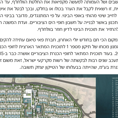
בים ושל העמותה למעשה מקפיאות את החלטת הוולחו״ף, עד ה
, זו רשאית לקבל את הערר בכולו או בחלקו, ובכך לבטל את אישו
לחייב שינוי מהותי באופי הבינוי. על פי המתנגדים, מדובר בבינוי 
כנון באשר לבנייה על חשבון חופי הים הציבוריים. ועדת המשנה 
חזיר את תוכנית הבינוי לדיון חוזר בוולחו״ף.
מקום הכי חם בחודש יולי האחרון, חברת פאי סיאם עתידה להקים
הנופש בחוף אמנון מכוחו של תיקון מספר 1 לתוכנית המתאר הארצית 
עכב שנים רבות לבקשתה של רשות מקרקעי ישראל, זאת משום זכוי
רת בע״מ, שהייתה בבעלותו של הטייקון יצחק תשובה.