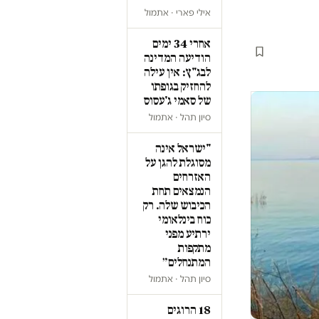
אילי פארי · אתמול
אחרי 34 ימים
הודיעה המדינה
לבג"ץ: אין עילה
להחזיק בגופתו
של סאמי ג'עסוס
סיון תהל · אתמול
"ישראל אינה
מסוגלת להגן על
האזרחים
הנמצאים תחת
הכיבוש שלה. רק
כוח בינלאומי
ירתיע מפני
מתקפות
המתנחלים״
סיון תהל · אתמול
18 הרוגים