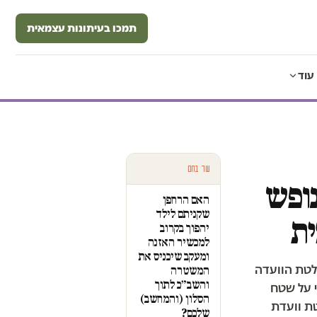
תמכו בעיתונות עצמאית
עוד
עוד בחם
נופש
האם הרחפן
שקניתם לילד
ית
יהפוך בקרוב
למכשיר האזנה
ומעקב שיכניס את
לטת הוועדה
המשטרה
והשב״כ לתוך
י על שטח
הסלון (והמחשב)
ת וועדת
שלכם?