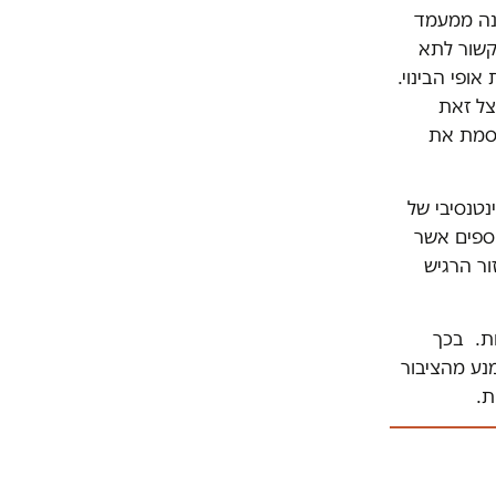
הנה ממעמד
קשור לתא
ופי הבינוי.
נצל זאת
קסמת את
נטנסיבי של
וספים אשר
ור הרגיש
ות. בכך
נע מהציבור
ות.