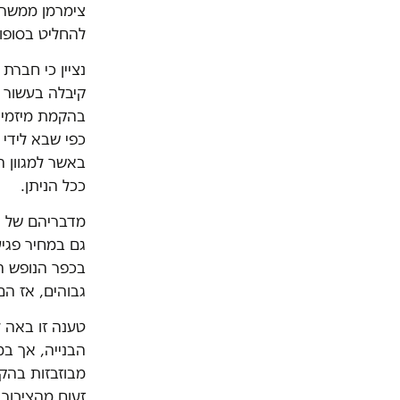
צימרמן ממשרד 
להחליט בסופו 
נציין כי חברת
בהקמת מיזמי ת
כפי שבא לידי 
באשר למגוון ה
ככל הניתן.
מדבריהם של נצ
גם במחיר פגי
בכפר הנופש הע
גבוהים, אז הם 
טענה זו באה לי
הבנייה, אך במ
זעום מהציבור 