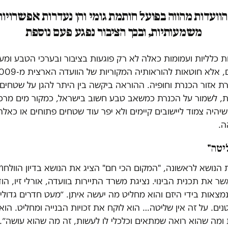
וועדות מהווה בפועל חותמת גומי והן נעדרות אפשרויות
משמעותיות, ובכך הציבור נפגע פעם נוספת
ות כלליות ועמומות כאלה לא רק פוגעות בציבור ובערכי הטבע ומענ
ת אזור הכנרת וחופיה. ההוראה ביקשה בין היתר להגן על שטחים
, לשמור על הכנרת כמשאב טבע חשוב בישראל, כמקור מים מרכזי 
יהיה צמוד ליישובים קיימים ולא יפר עוד שטחים פתוחים או כאלה
ה.
ליטה"
נושא לראשונה, "המקום הכי חם" הציג את הנושא בדיון הוולחו״
ר את תכנית הבינוי. נציגת משרד התיירות בוועדה, אורלי זיו, הוד
 נמצאות בידי היזם והוא מחליט מה יעשה איתן. ״מעט חדרים גדולי
נים. על זה אין שליטה… הוא לוקח את זכויות הבנייה ומחליט. הו
 ומה שהוא רואה שמתאים וכלכלי לו לעשות, זה מה שהוא עושה״.