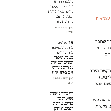
ביממה: חודש
יולי היה הקטלני
ביותר מאז תחילת
הפסקת האש
 עצמאית
ברצועת עזה
סיון תהל · לפני
יומיים
חר שחברי
29 קטינים
הבינוי
מוחזקים במעצר
מינהלי יותר
רום,
משנה, ומספר
הנשים הכלואות
על רקע ביטחוני
ש בקשת היתר
זינק ב-67 אחוז
רביעי)
סיון תהל · לפני 3
ימים
טעם אנשי
ירי בילד בן עשר,
פשיטות על
הרואה עצמו
כפרים, שריפת
 קבלת ההחלטה. בקשות
רכבים, וניתוק