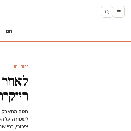
חם
חדשות · חם
לאחר ש
היוקרת
מטה המאבק לה
לשמירה על הס
ציבורי, כפי 