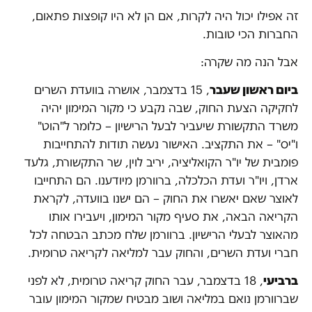
זה אפילו יכול היה לקרות, אם הן לא היו קופצות פתאום,
החברות הכי טובות.
אבל הנה מה שקרה:
ביום ראשון שעבר
, 15 בדצמבר, אושרה בוועדת השרים
לחקיקה הצעת החוק, שבה נקבע כי מקור המימון יהיה
משרד התקשורת שיעביר לבעל הרישיון – כלומר ל"הוט"
ו"יס" – את התקציב. האישור נעשה תודות להתחייבות
פומבית של יו"ר הקואליציה, יריב לוין, שר התקשורת, גלעד
ארדן, ויו"ר ועדת הכלכלה, ברוורמן מיודענו. הם התחייבו
לאוצר שאם יאשרו את החוק – הם ישנו בוועדה, לקראת
הקריאה הבאה, את סעיף מקור המימון, ויעבירו אותו
מהאוצר לבעלי הרישיון. ברוורמן שלח מכתב הבטחה לכל
חברי ועדת השרים, והחוק עבר למליאה לקריאה טרומית.
ברביעי
, 18 בדצמבר, עבר החוק קריאה טרומית, לא לפני
שברוורמן נואם במליאה ושוב מבטיח שמקור המימון עובר