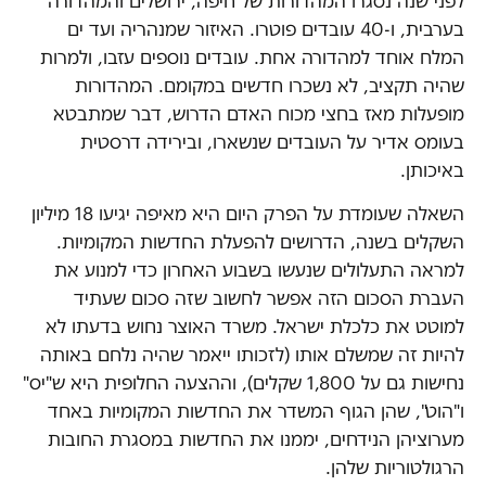
לפני שנה נסגרו המהדורות של חיפה, ירושלים והמהדורה
בערבית, ו-40 עובדים פוטרו. האיזור שמנהריה ועד ים
המלח אוחד למהדורה אחת. עובדים נוספים עזבו, ולמרות
שהיה תקציב, לא נשכרו חדשים במקומם. המהדורות
מופעלות מאז בחצי מכוח האדם הדרוש, דבר שמתבטא
בעומס אדיר על העובדים שנשארו, ובירידה דרסטית
באיכותן.
השאלה שעומדת על הפרק היום היא מאיפה יגיעו 18 מיליון
השקלים בשנה, הדרושים להפעלת החדשות המקומיות.
למראה התעלולים שנעשו בשבוע האחרון כדי למנוע את
העברת הסכום הזה אפשר לחשוב שזה סכום שעתיד
למוטט את כלכלת ישראל. משרד האוצר נחוש בדעתו לא
להיות זה שמשלם אותו (לזכותו ייאמר שהיה נלחם באותה
נחישות גם על 1,800 שקלים), וההצעה החלופית היא ש"יס"
ו"הוט", שהן הגוף המשדר את החדשות המקומיות באחד
מערוציהן הנידחים, יממנו את החדשות במסגרת החובות
הרגולטוריות שלהן.