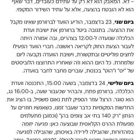
– לא. המאבק הוא לא רק על עתידם כעובדים, דבר שאף
הוא לא הובטח בהצעה, אלא על עתיד השידור המקומי.
ביום שני
, 23 בדצמבר, הודיע הוועד לברוורמן שאינו מקבל
את ההצעה. בתגובה ביטל ברוורמן את ישיבת ועדת
הכלכלה שנועדה ל-12:00 בצהרים, ובה אמורה היתה
לעבור הצעת החוק לקריאה ראשונה. חברי הוועד הפעילו
לחצים פוליטיים ובתקשורת, וישיבת הוועדה נקבעה ליום
שלמחרת. כל היום ההוא וזה שאחריו התרוצצו הלוביסטים
של "יס" ו"הוט" בכנסת, עוברים מחבר לחבר בוועדה.
ביום שלישי
, 24 בדצמבר, בשעה 15:00, התכנסה וועדת
הכלכלה. ברוורמן פתח, והבהיר שכעבור שעה, ב-16:00 גג,
הוא סוגר. הרצל עוזר הספיק לתת נאום משפיל, בו הציג את
החדשות המקומיות כדבר שעבר זמנו, כשאנשיו חוזרים על
הנתון "רק 140 בתי אב צופים בהן" (וכמובן מתעלמים
מפעולת ההרס הקלאסית שבוצעה כאן: פגיעה יזומה
במהדורות, שהובילה לירידה באיכותן, שהובילה לפגיעה