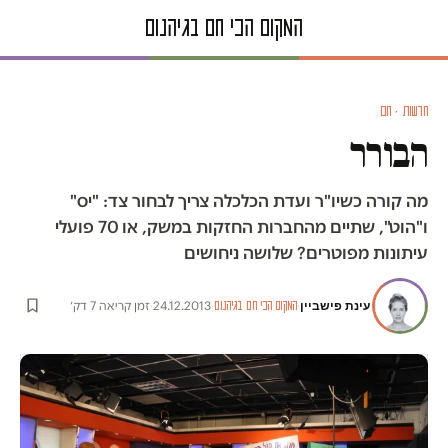
חדשות · חם
הבורר
מה קורה כשיו"ר ועדת הכלכלה צריך לבחור צד: "יס"
ו"הוט", שתיים מהחברות החזקות במשק, או 70 פועלי
עיתונות מפוטרים? שלושה ניחושים
עינת פישביין
·
·
24.12.2013
·
זמן קריאה 7 דק׳
המקום הכי חם בגיהנום