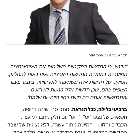
"דבר שעבר זמנו". הרצל עוזר
"יודגש, כי החדשות המקומיות משלימות את האינפורמציה
המועברת במסגרת החדשות הארציות ואינן באות להחליפן.
הסיקור של חדשות אלה משמעותי לאין שיעור בעבור ציבור
הצופים בהם, שכן חדשות אלה נוגעות לאירועים
והתרחשויות אותם הם חווים בחיי היום-יום שלהם".
ברביעי בלילה, ככל הנראה
, מתכנסת ישיבה דחופה,
חשאית, של נציגי "יס" ו"הוט" עם חלק מחברי מועצת
הכבלים והלווין – חמישה מתוך עשרה. ללא נציגות של עובדי
החדשות המקומיות, ועדת הכלכלה או מישהו מלבד צמד