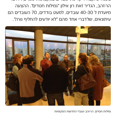
הר-זהב, הגדיר זאת רון אילון "גמילות חסדים". ההצעה
מיועדת ל 40-30 עובדים. למעט בודדים, 70 העובדים הם
עיתונאים, שלדברי אחד מהם "לא יודעים להחליף נורה".
גמילות חסדים. הר-זהב ועובדי החדשות המקומיות