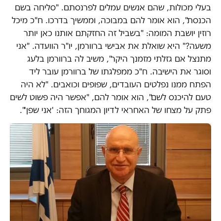
בעלי מכולות, שהם אנשים עמלים לפרנסתם. "סליחה בשם
הכנסת", הוא אומר להם במבוכה, וממשיך בדרכו. ח"כ מיכל
רוזין יושבת המומה: "בשביל זה החזקתם אותנו כאן יותר
משעה?" היא שואלת את אבישי ברוורמן, יו"ר הוועדה. "אני
מתנצל אם גזלתי מזמנך היקר", משיב לה ברוורמן בלעג
וסוגר את הישיבה. ח"כ ממפלגתו של ברוורמן עובר ליד
הפתח ממנו נפלטים העובדים, שפופים וכואבים. "לא היה
טעם להיכנס לשם", הוא אומר להם, "אפשר היה פשוט לשים
פתק על מצחו של האחראי לדיון המגוחך הזה: 'אני שפן'".