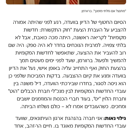
"מתנצל אם גזלתי מזמנך". ברוורמן
הסיום החטוף של הדיון בוועדה, רגע לפני שהיתה אמורה
להצביע על העברת הצעת "חוק התקשורת: חדשות
מקומיות" לקריאה ראשונה, היתה מכה כואבת, אבל לא
בלתי צפויה. למרבית הנוכחים בחדר לא היה ספק: היה שם
רוב להעביר את ההצעה, שתאפשר לחדשות המקומיות
להמשיך ולפעול. ברוורמן, שעד לפני ימים מעטים תמך
בהצעת החוק ואף התחייב עליה באופן אישי, נעל את הדיון
בוועדה ומנע את קיום ההצבעה. בדקות המביכות שלפני כן
הוא ניסה לסגור, בחדרו שבירכתי הוועדה, דיל משונה בין
עובדי החדשות המקומיות לבין מנכ"לי חברת הכבלים "הוט"
וחברת הלוין "יס", בעוד חברי הכנסת והמוזמנים יושבים
ומחכים. כשהעובדים אמרו לא – כולם נשלחו הביתה.
גילוי נאות:
אני חברה בהנהגת ארגון העיתונאים, שוועד
עובדי החדשות המקומיות מאוגד בו. חיים הר-זהב, אחד