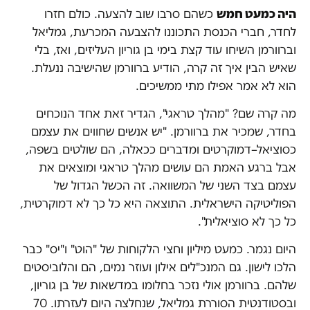
היה כמעט חמש
כשהם סרבו שוב להצעה. כולם חזרו
לחדר, חברי הכנסת התכוננו להצבעה המכרעת, גמליאל
וברוורמן השיחו עוד קצת בימי בן גוריון העליזים, ואז, בלי
שאיש הבין איך זה קרה, הודיע ברוורמן שהישיבה ננעלת.
הוא לא אמר אפילו מתי ממשיכים.
מה קרה שם? "מהלך טראגי", הגדיר זאת אחד הנוכחים
בחדר, שמכיר את ברוורמן. "יש אנשים שחווים את עצמם
כסוציאל–דמוקרטים ומדברים ככאלה, הם שולטים בשפה,
אבל ברגע האמת הם עושים מהלך טראגי ומוצאים את
עצמם בצד השני של המשוואה. זה הכשל הגדול של
הפוליטיקה הישראלית. התוצאה היא כל כך לא דמוקרטית,
כל כך לא סוציאלית".
היום נגמר. כמעט מיליון וחצי הלקוחות של "הוט" ו"יס" כבר
הלכו לישון. גם המנכ"לים אילון ועוזר נמים, הם והלוביסטים
שלהם. ברוורמן אולי נזכר בחלומו במדשאות של בן גוריון,
ובסטודנטית הסוררת גמליאל, שנחלצה היום לעזרתו. 70