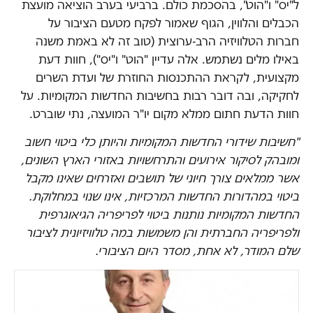
ל"יס" ו"הוט", בהסכמת כולם. ברביעי בערב הוציאה מועצת
הכבלים והלווין, הגוף שאמור לפקח מטעם הציבור על
חברות הטלוויזיה הרב-ערוצית (טוב זה לא באמת משנה
באילו מלים נשתמש. אלה עדיין "הוט" ו"יס"), חוות דעת
מקצועית, לקראת ההתכנסות החוזרת של ועדת השרים
לחקיקה, ובה דובר רבות בחשיבות החדשות המקומיות. על
חוות הדעת חתום ממלא מקום יו"ר המועצה, נתי שוברט.
"חשיבות שידורי החדשות המקומיות והיותן כלי ביטוי חשוב
ומובהק לסיקור אירועים והתרחשויות באזורי הארץ השונים,
אשר ממלאים צורך חיוני של תושבים ואזרחים שאינו מקבל
ביטוי במהדורות החדשות המרכזיות, אינו שנוי במחלוקת.
החדשות המקומיות נותנות ביטוי לפריפריה הגיאוגרפית
ולפריפריה החברתית והן משמשות במה טלוויזיונית לציבור
שלם המודר, לא אחת, מסדר היום הציבורי.