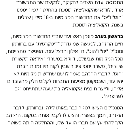
התכנסה ועדת השרים לחקיקה, לבקשת שר התקשורת
ארדן, לוודא שהקואליציה תומכת בהחלטה לפיה יממנו
"הוט" ו"יס" את החדשות המקומיות ב-18 מיליון שקלים
בשנה. הקואליציה תומכת.
בראשון בערב
מוזמן ראש ועד עובדי החדשות המקומיות,
חיים הר-זהב, לפגישה שמוגדרת "דיסקרטית" עם ברוורמן
ומנכ"לי "יס" ו"הוט", רון אילון והרצל עוזר. הפגישה מתקיימת,
מכל המקומות שבעולם, דווקא במשרדי "אידאה תקשורת
שיווקית", משרד יחסי ציבור שבין לקוחותיו נמנית חברת
"הוט". לדברי הר-זהב נאמר לו שם שחדשות מקומיות לא
יהיו עוד, ושבמקומן מציעות החברות לקלוט חלק מהעובדים
אליהן, ולייצר תוכנית אקטואליה בת שעה שתתייחס "גם
לפריפריה".
המנכ"לים הציעו לסגור כבר באותו לילה, וברוורמן, לדברי
הר-זהב, תמך בפשרה והציע לו לקבל אותה במקום. הר-זהב
הלך להתייעץ עם חברי הוועד שלו, וההחלטה היתה פשוטה