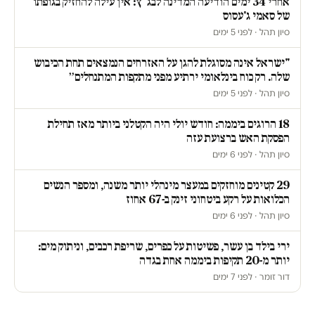
אחרי 34 ימים הודיעה המדינה לבג"ץ: אין עילה להחזיק בגופתו
של סאמי ג'עסוס
סיון תהל · לפני 5 ימים
"ישראל אינה מסוגלת להגן על האזרחים הנמצאים תחת הכיבוש
שלה. רק כוח בינלאומי ירתיע מפני מתקפות המתנחלים״
סיון תהל · לפני 5 ימים
18 הרוגים ביממה: חודש יולי היה הקטלני ביותר מאז תחילת
הפסקת האש ברצועת עזה
סיון תהל · לפני 6 ימים
29 קטינים מוחזקים במעצר מינהלי יותר משנה, ומספר הנשים
הכלואות על רקע ביטחוני זינק ב-67 אחוז
סיון תהל · לפני 6 ימים
ירי בילד בן עשר, פשיטות על כפרים, שריפת רכבים, וניתוק מים:
יותר מ-20 תקיפות ביממה אחת בגדה
דור זומר · לפני 7 ימים