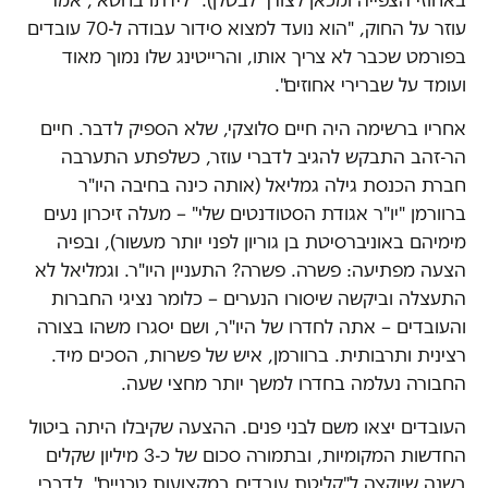
באחוזי הצפייה ומכאן לצורך לבטלן).
"לידתו בחטא", אמר
עוזר על החוק, "הוא נועד למצוא סידור עבודה ל-70 עובדים
בפורמט שכבר לא צריך אותו, והרייטינג שלו נמוך מאוד
ועומד על שברירי אחוזים".
אחריו ברשימה היה חיים סלוצקי, שלא הספיק לדבר. חיים
הר-זהב התבקש להגיב לדברי עוזר, כשלפתע התערבה
חברת הכנסת גילה גמליאל (אותה כינה בחיבה היו"ר
ברוורמן "יו"ר אגודת הסטודנטים שלי" – מעלה זיכרון נעים
מימיהם באוניברסיטת בן גוריון לפני יותר מעשור), ובפיה
הצעה מפתיעה: פשרה. פשרה? התעניין היו"ר. וגמליאל לא
התעצלה וביקשה שיסורו הנערים – כלומר נציגי החברות
והעובדים – אתה לחדרו של היו"ר, ושם יסגרו משהו בצורה
רצינית ותרבותית. ברוורמן, איש של פשרות, הסכים מיד.
החבורה נעלמה בחדרו למשך יותר מחצי שעה.
העובדים יצאו משם לבני פנים. ההצעה שקיבלו היתה ביטול
החדשות המקומיות, ובתמורה סכום של כ-3 מיליון שקלים
בשנה שיוקצה ל"קליטת עובדים במקצועות טכניים". לדברי