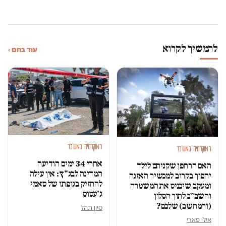
להמשיך לקרוא
עוד בחם ›
דמוקרטיה במשבר
דמוקרטיה במשבר
אחרי 34 ימים הודיעה
האם הרחפן שקניתם לילד
המדינה לבג"ץ: אין עילה
יהפוך בקרוב למכשיר האזנה
להחזיק בגופתו של סאמי
ומעקב שיכניס את המשטרה
ג'עסוס
והשב״כ לתוך הסלון
(והמחשב) שלכם?
סיון תהל
אילי פארי