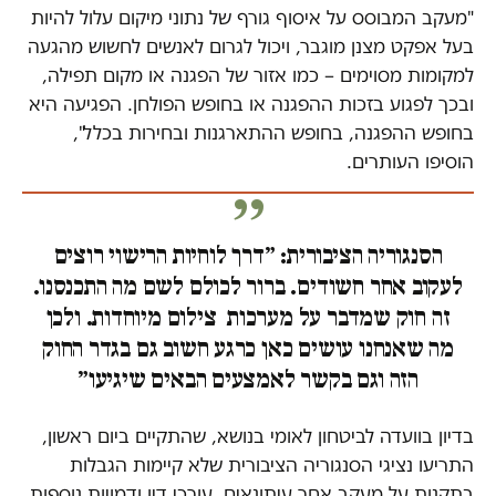
"מעקב המבוסס על איסוף גורף של נתוני מיקום עלול להיות
בעל אפקט מצנן מוגבר, ויכול לגרום לאנשים לחשוש מהגעה
למקומות מסוימים – כמו אזור של הפגנה או מקום תפילה,
ובכך לפגוע בזכות ההפגנה או בחופש הפולחן. הפגיעה היא
בחופש ההפגנה, בחופש ההתארגנות ובחירות בכלל",
הוסיפו העותרים.
הסנגוריה הציבורית: ״דרך לוחיות הרישוי רוצים
לעקוב אחר חשודים. ברור לכולם לשם מה התכנסנו.
זה חוק שמדבר על מערכות צילום מיוחדות. ולכן
מה שאנחנו עושים כאן כרגע חשוב גם בגדר החוק
הזה וגם בקשר לאמצעים הבאים שיגיעו״
בדיון בוועדה לביטחון לאומי בנושא, שהתקיים ביום ראשון,
התריעו נציגי הסנגוריה הציבורית שלא קיימות הגבלות
בתקנות על מעקב אחר עיתונאים, עורכי דין ודמויות נוספות