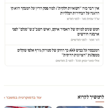
אין דבר כזה ״חשאיות חלקית״: למה פסק הדין על המבקר הוא קו
ההגנה על הבחירות הכלליות
עו״ד עמית מור · לפני חודש
חמש שנים למותו של האסיר איקס, ואיש השב״כ ש״נעלם״ לפני
ארבעה חודשים
דור זומר · לפני חודשיים
המכבסה על כביש 60: כך החתן של סטרוק גורף אלפי שקלים
ממפלגת ״הציונות הדתית״
אילי פארי וסיון תהל · לפני 3 חודשים
להמשיך לקרוא
עוד בדמוקרטיה במשבר ›