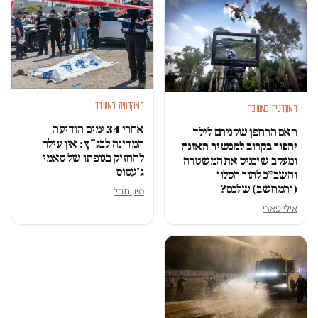
דמוקרטיה במשבר
דמוקרטיה במשבר
אחרי 34 ימים הודיעה
האם הרחפן שקניתם לילד
המדינה לבג"ץ: אין עילה
יהפוך בקרוב למכשיר האזנה
להחזיק בגופתו של סאמי
ומעקב שיכניס את המשטרה
ג'עסוס
והשב״כ לתוך הסלון
(והמחשב) שלכם?
סיון תהל
אילי פארי