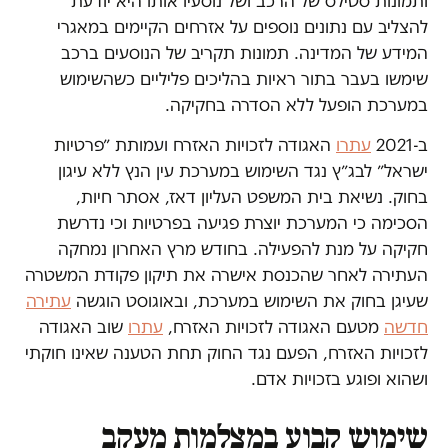
ותמונות סטילס של הרכב ושל נוסעיו אותו היא יודעת
להצליב עם נתונים נוספים על אזרחים הקיימים במאגרי
המידע של המדינה. תמונות תקריב של הנוסעים ברכב
שימשו בעבר בתור ראיות בהליכים פליליים כשהשימוש
במערכת הופעל ללא הסדרה בחקיקה.
ב-2021
עתרו
האגודה לזכויות האזרח ועמותת ״פרטיות
ישראל״ לבג״ץ נגד השימוש במערכת עין הנץ ללא עיגון
בחוק. נשיאת בית המשפט העליון דאז, אסתר חיות,
הסכימה כי המערכת יוצרת פגיעה בפרטיות וכי נדרשת
חקיקה על מנת להפעילה. בחודש מרץ האחרון נמחקה
העתירה לאחר שהכנסת אישרה את תיקון פקודת המשטרה
שעיגן בחוק את השימוש במערכת, ובאוגוסט הוגשה
עתירה
חדשה
מטעם האגודה לזכויות האזרח,
עתרו
שוב האגודה
לזכויות האזרח, הפעם נגד החוק תחת הטענה שאינו חוקתי
ושהוא ופוגע בזכויות אדם.
שימוש קבוע במצלמות מעקב