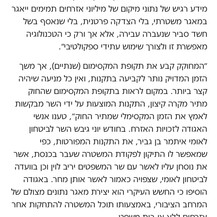
מידע רגיש של נתוני מיקום של מיליוני אזרחים תמימים ייאגר
במאגר משטרתי, בלי הצדקה פרטנית, בלי שנאסף בשל
חשד סביר שנעברה עבירה, אלא אך ורק כי הטכנולוגיה
מאפשרת זו ולצורך שימוש עתידי ספקולטיבי״.
״המחוקק קבע את תקופת המקסימום (שנתיים), אך משך
הזמן המדויק נותר לקביעה בתקנות, ואין כל מניעה שיהיה
קצר ביותר. במקום לראות בתקופת המקסימום שהחוק
מתיר מקרה קיצון, התקנות המוצעות על ידי השר מבקשות
לאמץ את הזמן המקסימלי שמתיר החוק״, טענו אנשי
האגודה לזכויות האזרח. בחודש יוני גיבש השר לביטחון
לאומי איתמר בן גביר, את התקנות המפורטות, כפי
שמאפשר לו התיקון לפקודת המשטרה שעבר בכנסת, אשר
את נוסחן עליו לאשר עם שר המשפטים יריב לוין וכן בוועדה
לביטחון לאומי, שצפויה כאמור לאשר אותן מחר. באגודה
הוסיפו כי החשש העיקרי הוא יצירת מאגר נתונים מצולם של
המרחב הציבורי, באמצעותו תוכל המשטרה להתחקות אחר
אזרחים ללא צו בית משפט.