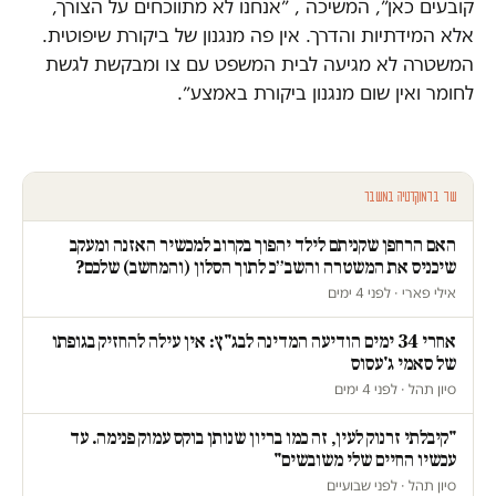
קובעים כאן״, המשיכה , ״אנחנו לא מתווכחים על הצורך,
אלא המידתיות והדרך. אין פה מנגנון של ביקורת שיפוטית.
המשטרה לא מגיעה לבית המשפט עם צו ומבקשת לגשת
לחומר ואין שום מנגנון ביקורת באמצע״.
עוד בדמוקרטיה במשבר
האם הרחפן שקניתם לילד יהפוך בקרוב למכשיר האזנה ומעקב
שיכניס את המשטרה והשב״כ לתוך הסלון (והמחשב) שלכם?
אילי פארי · לפני 4 ימים
אחרי 34 ימים הודיעה המדינה לבג"ץ: אין עילה להחזיק בגופתו
של סאמי ג'עסוס
סיון תהל · לפני 4 ימים
"קיבלתי זרנוק לעין, זה כמו בריון שנותן בוקס עמוק פנימה. עד
עכשיו החיים שלי משובשים"
סיון תהל · לפני שבועיים